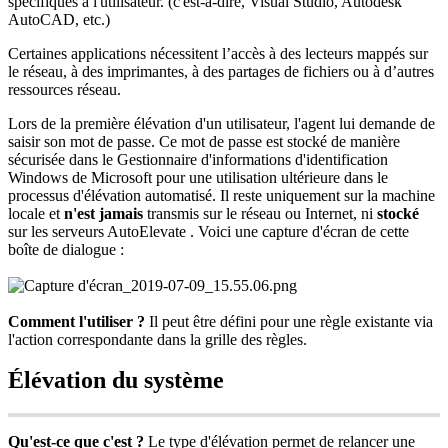
sp
é
cifiques
à
l
'
utilisateur
.
(
c
'
est
-
à
-
dire
,
Visual
Studio
,
Autodesk
AutoCAD
,
etc
.
)
Certaines
applications
n
é
cessitent
l
’
acc
è
s
à
des
lecteurs
mapp
é
s
sur
le
r
é
seau
,
à
des
imprimantes
,
à
des
partages
de
fichiers
ou
à
d
’
autres
ressources
r
é
seau
.
Lors
de
la
premi
è
re
é
l
é
vation
d
'
un
utilisateur
,
l
'
agent
lui
demande
de
saisir
son
mot
de
passe
.
Ce
mot
de
passe
est
stock
é
de
mani
è
re
s
é
curis
é
e
dans
le
Gestionnaire
d
'
informations
d
'
identification
Windows
de
Microsoft
pour
une
utilisation
ult
é
rieure
dans
le
processus
d
'
é
l
é
vation
automatis
é
.
Il
reste
uniquement
sur
la
machine
locale
et
n
'
est
jamais
transmis
sur
le
r
é
seau
ou
Internet
,
ni
stock
é
sur
les
serveurs
AutoElevate
.
Voici
une
capture
d
'
é
cran
de
cette
bo
î
te
de
dialogue
:
Comment
l
'
utiliser
?
Il
peut
ê
tre
d
é
fini
pour
une
r
è
gle
existante
via
l
'
action
correspondante
dans
la
grille
des
r
è
gles
.
É
l
é
vation
du
syst
è
me
Qu
'
est
-
ce
que
c
'
est
?
Le
type
d
'
é
l
é
vation
permet
de
relancer
une