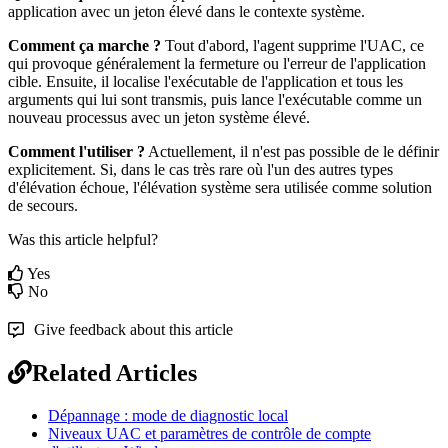
application
avec
un
jeton
é
lev
é
dans
le
contexte
syst
è
me
.
Comment
ç
a
marche
?
Tout
d
'
abord
,
l
'
agent
supprime
l
'
UAC
,
ce
qui
provoque
g
é
n
é
ralement
la
fermeture
ou
l
'
erreur
de
l
'
application
cible
.
Ensuite
,
il
localise
l
'
ex
é
cutable
de
l
'
application
et
tous
les
arguments
qui
lui
sont
transmis
,
puis
lance
l
'
ex
é
cutable
comme
un
nouveau
processus
avec
un
jeton
syst
è
me
é
lev
é
.
Comment
l
'
utiliser
?
Actuellement
,
il
n
'
est
pas
possible
de
le
d
é
finir
explicitement
.
Si
,
dans
le
cas
tr
è
s
rare
o
ù
l
'
un
des
autres
types
d
'
é
l
é
vation
é
choue
,
l
'
é
l
é
vation
syst
è
me
sera
utilis
é
e
comme
solution
de
secours
.
Was this article helpful?
Yes
No
Give feedback about this article
Related Articles
Dépannage : mode de diagnostic local
Niveaux UAC et paramètres de contrôle de compte