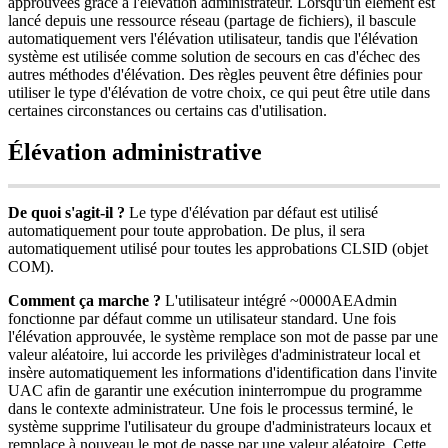
approuv
é
es
gr
â
ce
à
l
'
é
l
é
vation
administrateur
.
Lorsqu
'
un
é
l
é
ment
est
lanc
é
depuis
une
ressource
r
é
seau
(
partage
de
fichiers
)
,
il
bascule
automatiquement
vers
l
'
é
l
é
vation
utilisateur
,
tandis
que
l
'
é
l
é
vation
syst
è
me
est
utilis
é
e
comme
solution
de
secours
en
cas
d
'
é
chec
des
autres
m
é
thodes
d
'
é
l
é
vation
.
Des
r
è
gles
peuvent
ê
tre
d
é
finies
pour
utiliser
le
type
d
'
é
l
é
vation
de
votre
choix
,
ce
qui
peut
ê
tre
utile
dans
certaines
circonstances
ou
certains
cas
d
'
utilisation
.
É
l
é
vation
administrative
De
quoi
s
'
agit
-
il
?
Le
type
d
'
é
l
é
vation
par
d
é
faut
est
utilis
é
automatiquement
pour
toute
approbation
.
De
plus
,
il
sera
automatiquement
utilis
é
pour
toutes
les
approbations
CLSID
(
objet
COM
)
.
Comment
ç
a
marche
?
L
'
utilisateur
int
é
gr
é
~
0000AEAdmin
fonctionne
par
d
é
faut
comme
un
utilisateur
standard
.
Une
fois
l
'
é
l
é
vation
approuv
é
e
,
le
syst
è
me
remplace
son
mot
de
passe
par
une
valeur
al
é
atoire
,
lui
accorde
les
privil
è
ges
d
'
administrateur
local
et
ins
è
re
automatiquement
les
informations
d
'
identification
dans
l
'
invite
UAC
afin
de
garantir
une
ex
é
cution
ininterrompue
du
programme
dans
le
contexte
administrateur
.
Une
fois
le
processus
termin
é
,
le
syst
è
me
supprime
l
'
utilisateur
du
groupe
d
'
administrateurs
locaux
et
remplace
à
nouveau
le
mot
de
passe
par
une
valeur
al
é
atoire
.
Cette