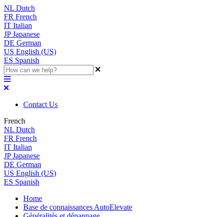
NL
Dutch
FR
French
IT
Italian
JP
Japanese
DE
German
US
English (US)
ES
Spanish
Contact Us
French
NL
Dutch
FR
French
IT
Italian
JP
Japanese
DE
German
US
English (US)
ES
Spanish
Home
Base de connaissances AutoElevate
Généralités et dépannage