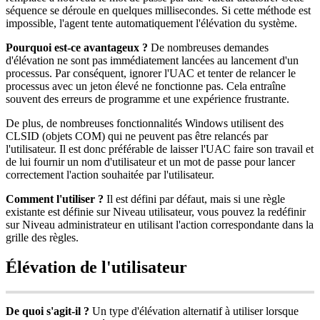
s
é
quence
se
d
é
roule
en
quelques
millisecondes
.
Si
cette
m
é
thode
est
impossible
,
l
'
agent
tente
automatiquement
l
'
é
l
é
vation
du
syst
è
me
.
Pourquoi
est
-
ce
avantageux
?
De
nombreuses
demandes
d
'
é
l
é
vation
ne
sont
pas
imm
é
diatement
lanc
é
es
au
lancement
d
'
un
processus
.
Par
cons
é
quent
,
ignorer
l
'
UAC
et
tenter
de
relancer
le
processus
avec
un
jeton
é
lev
é
ne
fonctionne
pas
.
Cela
entra
î
ne
souvent
des
erreurs
de
programme
et
une
exp
é
rience
frustrante
.
De
plus
,
de
nombreuses
fonctionnalit
é
s
Windows
utilisent
des
CLSID
(
objets
COM
)
qui
ne
peuvent
pas
ê
tre
relanc
é
s
par
l
'
utilisateur
.
Il
est
donc
pr
é
f
é
rable
de
laisser
l
'
UAC
faire
son
travail
et
de
lui
fournir
un
nom
d
'
utilisateur
et
un
mot
de
passe
pour
lancer
correctement
l
'
action
souhait
é
e
par
l
'
utilisateur
.
Comment
l
'
utiliser
?
Il
est
d
é
fini
par
d
é
faut
,
mais
si
une
r
è
gle
existante
est
d
é
finie
sur
Niveau
utilisateur
,
vous
pouvez
la
red
é
finir
sur
Niveau
administrateur
en
utilisant
l
'
action
correspondante
dans
la
grille
des
r
è
gles
.
É
l
é
vation
de
l
'
utilisateur
De
quoi
s
'
agit
-
il
?
Un
type
d
'
é
l
é
vation
alternatif
à
utiliser
lorsque