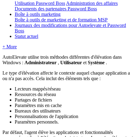
Utilisation Password Boss
Administration des affaires
Documents des partenaires Password Boss
Boîte à outils marketing
Boîte à outils de marketing et de formation MSP
Journaux des modifications pour Autoelevate et Password
Boss
Statut actuel
+ More
AutoElevate
utilise
trois
m
é
thodes
diff
é
rentes
d
'
é
l
é
vation
dans
Windows
:
Administrateur
,
Utilisateur
et
Syst
è
me
.
Le
type
d
'
é
l
é
vation
affecte
le
contexte
auquel
chaque
application
a
ou
n
'
a
pas
acc
è
s
.
Cela
inclut
des
é
l
é
ments
tels
que
:
Lecteurs
mapp
é
s
/
r
é
seau
Ressources
du
r
é
seau
Partages
de
fichiers
Param
è
tres
mis
en
cache
Bureaux
des
utilisateurs
Personnalisations
de
l
'
application
Param
è
tres
personnels
.
Par
d
é
faut
,
l
'
agent
é
l
è
ve
les
applications
et
fonctionnalit
é
s