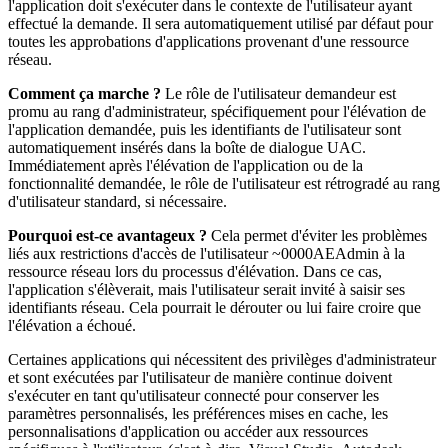
l
'
application
doit
s
'
ex
é
cuter
dans
le
contexte
de
l
'
utilisateur
ayant
effectu
é
la
demande
.
Il
sera
automatiquement
utilis
é
par
d
é
faut
pour
toutes
les
approbations
d
'
applications
provenant
d
'
une
ressource
r
é
seau
.
Comment
ç
a
marche
?
Le
r
ô
le
de
l
'
utilisateur
demandeur
est
promu
au
rang
d
'
administrateur
,
sp
é
cifiquement
pour
l
'
é
l
é
vation
de
l
'
application
demand
é
e
,
puis
les
identifiants
de
l
'
utilisateur
sont
automatiquement
ins
é
r
é
s
dans
la
bo
î
te
de
dialogue
UAC
.
Imm
é
diatement
apr
è
s
l
'
é
l
é
vation
de
l
'
application
ou
de
la
fonctionnalit
é
demand
é
e
,
le
r
ô
le
de
l
'
utilisateur
est
r
é
trograd
é
au
rang
d
'
utilisateur
standard
,
si
n
é
cessaire
.
Pourquoi
est
-
ce
avantageux
?
Cela
permet
d
'
é
viter
les
probl
è
mes
li
é
s
aux
restrictions
d
'
acc
è
s
de
l
'
utilisateur
~
0000AEAdmin
à
la
ressource
r
é
seau
lors
du
processus
d
'
é
l
é
vation
.
Dans
ce
cas
,
l
'
application
s
'
é
l
è
verait
,
mais
l
'
utilisateur
serait
invit
é
à
saisir
ses
identifiants
r
é
seau
.
Cela
pourrait
le
d
é
router
ou
lui
faire
croire
que
l
'
é
l
é
vation
a
é
chou
é
.
Certaines
applications
qui
n
é
cessitent
des
privil
è
ges
d
'
administrateur
et
sont
ex
é
cut
é
es
par
l
'
utilisateur
de
mani
è
re
continue
doivent
s
'
ex
é
cuter
en
tant
qu
'
utilisateur
connect
é
pour
conserver
les
param
è
tres
personnalis
é
s
,
les
pr
é
f
é
rences
mises
en
cache
,
les
personnalisations
d
'
application
ou
acc
é
der
aux
ressources