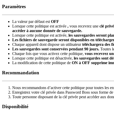
Param
è
tres
La
valeur
par
d
é
faut
est
OFF
Lorsque
cette
politique
est
activ
é
e
,
vous
recevrez
une
cl
é
priv
é
acc
é
der
à
aucune
donn
é
e
de
sauvegarde
.
Lorsque
cette
politique
est
activ
é
e
,
les
sauvegardes
seront
plan
Les
fichiers
de
sauvegarde
seront
disponibles
en
t
é
l
é
charge
Chaque
appareil
dont
dispose
un
utilisateur
t
é
l
é
chargera
des
f
Les
sauvegardes
sont
conserv
é
es
pendant
90
jours
.
Toutes
l
Chaque
fois
que
vous
activez
cette
politique
,
vous
recevrez
un
Lorsque
cette
politique
est
d
é
sactiv
é
e
,
les
sauvegardes
sont
d
é
La
modification
de
cette
politique
de
ON
à
OFF
supprime
im
Recommandation
Nous
recommandons
d
’
activer
cette
politique
pour
toutes
les
en
Enregistrez
votre
cl
é
priv
é
e
dans
Password
Boss
sous
forme
de
Toute
personne
disposant
de
la
cl
é
priv
é
e
peut
acc
é
der
aux
don
Disponibilit
é