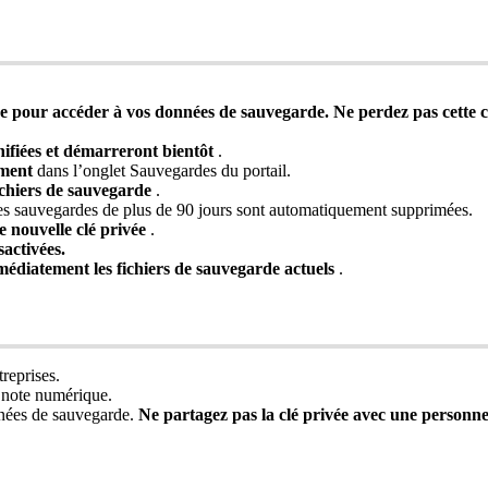
e
pour
acc
é
der
à
vos
donn
é
es
de
sauvegarde
.
Ne
perdez
pas
cette
c
ifi
é
es
et
d
é
marreront
bient
ô
t
.
ment
dans
l
’
onglet
Sauvegardes
du
portail
.
ichiers
de
sauvegarde
.
es
sauvegardes
de
plus
de
90
jours
sont
automatiquement
supprim
é
es
.
e
nouvelle
cl
é
priv
é
e
.
sactiv
é
es
.
m
é
diatement
les
fichiers
de
sauvegarde
actuels
.
treprises
.
note
num
é
rique
.
n
é
es
de
sauvegarde
.
Ne
partagez
pas
la
cl
é
priv
é
e
avec
une
personn