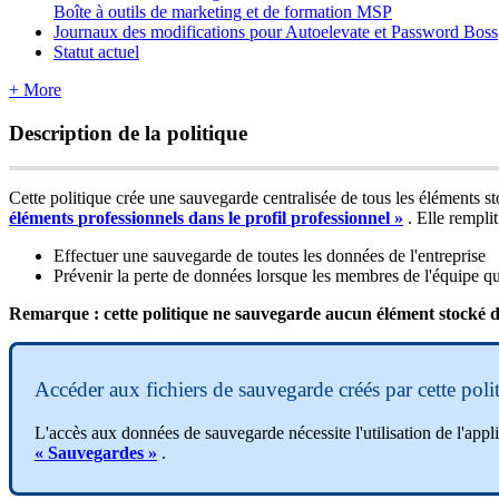
Boîte à outils de marketing et de formation MSP
Journaux des modifications pour Autoelevate et Password Boss
Statut actuel
+ More
Description
de
la
politique
Cette
politique
cr
é
e
une
sauvegarde
centralis
é
e
de
tous
les
é
l
é
ments
s
é
l
é
ments
professionnels
dans
le
profil
professionnel
»
.
Elle
remplit
Effectuer
une
sauvegarde
de
toutes
les
donn
é
es
de
l
'
entreprise
Pr
é
venir
la
perte
de
donn
é
es
lorsque
les
membres
de
l
'
é
quipe
qu
Remarque
:
cette
politique
ne
sauvegarde
aucun
é
l
é
ment
stock
é
d
Acc
é
der
aux
fichiers
de
sauvegarde
cr
é
é
s
par
cette
poli
L
'
acc
è
s
aux
donn
é
es
de
sauvegarde
n
é
cessite
l
'
utilisation
de
l
'
appl
«
Sauvegardes
»
.