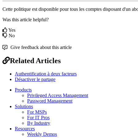
Cette
politique
est
disponible
pour
tous
les
comptes
disposant
d
'
un
ab
Was this article helpful?
Yes
No
Give feedback about this article
Related Articles
Authentification à deux facteurs
Désactiver le partage
Products
Privileged Access Management
Password Management
Solutions
For MSPs
For IT Pros
By Industry
Resources
Weekly Demos