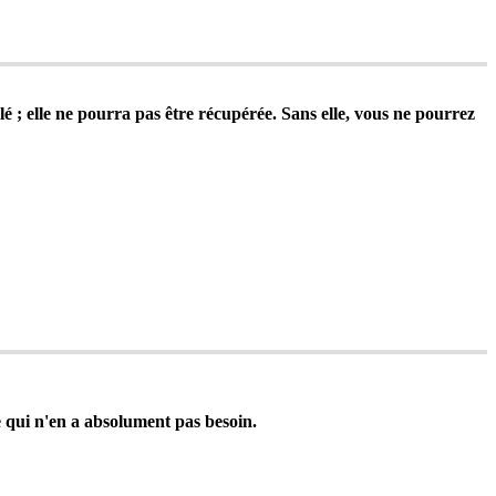
l
é
;
elle
ne
pourra
pas
ê
tre
r
é
cup
é
r
é
e
.
Sans
elle
,
vous
ne
pourrez
e
qui
n
'
en
a
absolument
pas
besoin
.