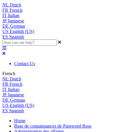
NL
Dutch
FR
French
IT
Italian
JP
Japanese
DE
German
US
English (US)
ES
Spanish
Contact Us
French
NL
Dutch
FR
French
IT
Italian
JP
Japanese
DE
German
US
English (US)
ES
Spanish
Home
Base de connaissances de Password Boss
Administration des affaires