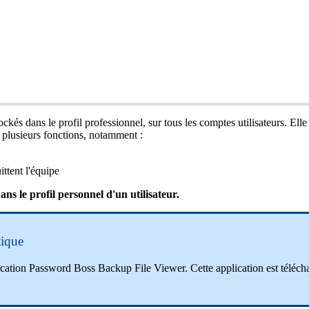
tock
é
s
dans
le
profil
professionnel
,
sur
tous
les
comptes
utilisateurs
.
Elle
plusieurs
fonctions
,
notamment
:
ittent
l
'
é
quipe
ans
le
profil
personnel
d
'
un
utilisateur
.
tique
ication
Password
Boss
Backup
File
Viewer
.
Cette
application
est
t
é
l
é
ch