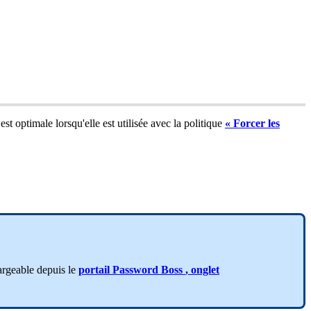
est
optimale
lorsqu
'
elle
est
utilis
é
e
avec
la
politique
«
Forcer
les
argeable
depuis
le
portail
Password
Boss
,
onglet