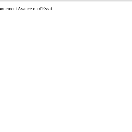
onnement
Avanc
é
ou
d
'
Essai
.