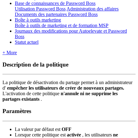
Base de connaissances de Password Boss
Utilisation Password Boss
Administration des affaires
Documents des partenaires Password Boss
Boîte à outils marketing
Boîte à outils de marketing et de formation MSP
Journaux des modifications pour Autoelevate et Password
Boss
Statut actuel
+ More
Description
de
la
politique
La
politique
de
d
é
sactivation
du
partage
permet
à
un
administrateur
d
'
emp
ê
cher
les
utilisateurs
de
cr
é
er
de
nouveaux
partages
.
L
'
activation
de
cette
politique
n
'
annule
ni
ne
supprime
les
partages
existants
.
Param
è
tres
La
valeur
par
d
é
faut
est
OFF
Lorsque
cette
politique
est
activ
é
e
,
les
utilisateurs
ne