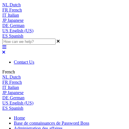
NL
Dutch
FR
French
IT
Italian
JP
Japanese
DE
German
US
English (US)
ES
Spanish
Contact Us
French
NL
Dutch
FR
French
IT
Italian
JP
Japanese
DE
German
US
English (US)
ES
Spanish
Home
Base de connaissances de Password Boss
Administration des affaires