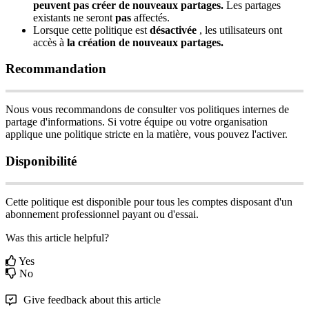
peuvent
pas
cr
é
er
de
nouveaux
partages
.
Les
partages
existants
ne
seront
pas
affect
é
s
.
Lorsque
cette
politique
est
d
é
sactiv
é
e
,
les
utilisateurs
ont
acc
è
s
à
la
cr
é
ation
de
nouveaux
partages
.
Recommandation
Nous
vous
recommandons
de
consulter
vos
politiques
internes
de
partage
d
'
informations
.
Si
votre
é
quipe
ou
votre
organisation
applique
une
politique
stricte
en
la
mati
è
re
,
vous
pouvez
l
'
activer
.
Disponibilit
é
Cette
politique
est
disponible
pour
tous
les
comptes
disposant
d
'
un
abonnement
professionnel
payant
ou
d
'
essai
.
Was this article helpful?
Yes
No
Give feedback about this article