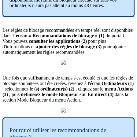
ordinateurs
n
'
aura
pas
atteint
au
moins
48
heures
.
Les
r
è
gles
de
blocage
recommand
é
es
en
temps
r
é
el
sont
disponibles
dans
l
'
é
cran
«
Recommandations
de
blocage
»
(
1
)
du
portail
.
Vous
pouvez
consulter
les
applications
(
2
)
pour
plus
d
'
informations
et
ajouter
des
r
è
gles
de
blocage
(
3
)
pour
ajouter
automatiquement
les
r
è
gles
recommand
é
es
.
Une
fois
que
suffisamment
de
temps
s
'
est
é
coul
é
et
que
les
r
è
gles
de
blocage
souhait
é
es
ont
é
t
é
cr
é
é
es
,
revenez
à
l
'
é
cran
Ordinateurs
(
1
)
,
s
é
lectionnez
le
(
s
)
ordinateur
(
s
)
(
2
)
,
cliquez
sur
le
menu
Actions
(
3
)
,
puis
d
é
finissez
le
mode
Bloqueur
sur
En
direct
(
4
)
dans
la
section
Mode
Bloqueur
du
menu
Action
.
Pourquoi
utiliser
les
recommandations
de
blocage
?