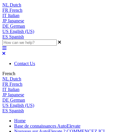
NL
Dutch
FR
French
IT
Italian
JP
Japanese
DE
German
US
English (US)
ES
Spanish
Contact Us
French
NL
Dutch
FR
French
IT
Italian
JP
Japanese
DE
German
US
English (US)
ES
Spanish
Home
Base de connaissances AutoElevate
Nouveau sur AutoElevate ? COMMENCEZ ICI