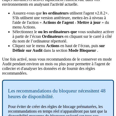
environnements
en
analysant
l
'
activit
é
actuelle
.
Assurez
-
vous
que
les
ordinateurs
utilisent
l
'
agent
v2
.
8
.
2
+
.
S
'
ils
utilisent
une
version
ant
é
rieure
,
mettez
-
les
à
niveau
à
l
'
aide
de
l
'
action
«
Actions
de
l
'
agent
-
Mettre
à
jour
»
du
menu
Actions
.
S
é
lectionnez
le
ou
les
ordinateurs
que
vous
souhaitez
activer
à
partir
de
l
’
é
cran
Ordinateurs
en
cliquant
sur
le
carr
é
à
c
ô
t
é
du
nom
de
l
’
ordinateur
r
é
pertori
é
.
Cliquez
sur
le
menu
Actions
en
haut
de
l
’
é
cran
,
puis
sur
D
é
finir
sur
Audit
dans
la
section
Mode
Bloqueur
.
Une
fois
activ
é
,
nous
vous
recommandons
de
le
conserver
en
mode
Audit
pendant
environ
un
mois
ou
plus
pour
permettre
à
l
'
agent
de
collecter
et
d
'
analyser
les
donn
é
es
et
de
fournir
des
r
è
gles
recommand
é
es
.
Les
recommandations
du
bloqueur
n
é
cessitent
48
heures
de
disponibilit
é
.
Pour
é
viter
de
cr
é
er
des
r
è
gles
de
blocage
pr
é
matur
é
es
,
les
recommandations
en
temps
r
é
el
n
'
appara
î
tront
pas
tant
que
la
disponibilit
é
moyenne
du
bloqueur
ex
é
cut
é
sur
tous
vos