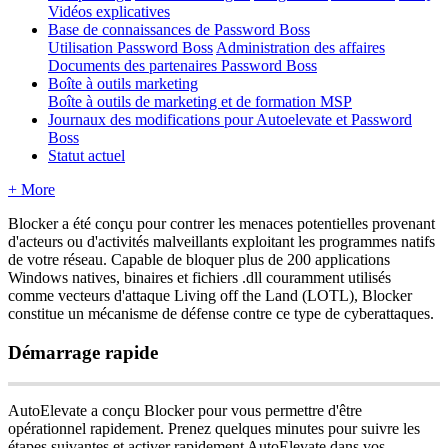
Vidéos explicatives
Base de connaissances de Password Boss
Utilisation Password Boss
Administration des affaires
Documents des partenaires Password Boss
Boîte à outils marketing
Boîte à outils de marketing et de formation MSP
Journaux des modifications pour Autoelevate et Password
Boss
Statut actuel
+ More
Blocker
a
é
t
é
con
ç
u
pour
contrer
les
menaces
potentielles
provenant
d
'
acteurs
ou
d
'
activit
é
s
malveillants
exploitant
les
programmes
natifs
de
votre
r
é
seau
.
Capable
de
bloquer
plus
de
200
applications
Windows
natives
,
binaires
et
fichiers
.
dll
couramment
utilis
é
s
comme
vecteurs
d
'
attaque
Living
off
the
Land
(
LOTL
)
,
Blocker
constitue
un
m
é
canisme
de
d
é
fense
contre
ce
type
de
cyberattaques
.
D
é
marrage
rapide
AutoElevate
a
con
ç
u
Blocker
pour
vous
permettre
d
'
ê
tre
op
é
rationnel
rapidement
.
Prenez
quelques
minutes
pour
suivre
les
é
tapes
suivantes
et
activer
rapidement
AutoElevate
dans
vos