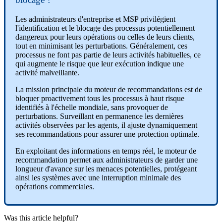
Les
administrateurs
d
'
entreprise
et
MSP
privil
é
gient
l
'
identification
et
le
blocage
des
processus
potentiellement
dangereux
pour
leurs
op
é
rations
ou
celles
de
leurs
clients
,
tout
en
minimisant
les
perturbations
.
G
é
n
é
ralement
,
ces
processus
ne
font
pas
partie
de
leurs
activit
é
s
habituelles
,
ce
qui
augmente
le
risque
que
leur
ex
é
cution
indique
une
activit
é
malveillante
.
La
mission
principale
du
moteur
de
recommandations
est
de
bloquer
proactivement
tous
les
processus
à
haut
risque
identifi
é
s
à
l
'
é
chelle
mondiale
,
sans
provoquer
de
perturbations
.
Surveillant
en
permanence
les
derni
è
res
activit
é
s
observ
é
es
par
les
agents
,
il
ajuste
dynamiquement
ses
recommandations
pour
assurer
une
protection
optimale
.
En
exploitant
des
informations
en
temps
r
é
el
,
le
moteur
de
recommandation
permet
aux
administrateurs
de
garder
une
longueur
d
'
avance
sur
les
menaces
potentielles
,
prot
é
geant
ainsi
les
syst
è
mes
avec
une
interruption
minimale
des
op
é
rations
commerciales
.
Was this article helpful?