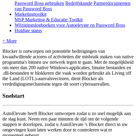
Password Boss gebruiken
Bedrijfskunde
Partnerdocumenten
van Password Boss
Marketingtoolkit
MSP Marketing & Educatie Toolkit
Wijzigingslogboeken voor Autoelevate en Password Boss
Huidige status
+ More
Blocker
is
ontworpen
om
potenti
ë
le
bedreigingen
van
kwaadwillende
actoren
of
activiteiten
die
misbruik
maken
van
native
programma
'
s
binnen
uw
netwerk
tegen
te
gaan
.
Met
de
mogelijkheid
om
meer
dan
200
native
Windows
-
applicaties
,
binaire
bestanden
en
.
dll
-
bestanden
te
blokkeren
die
vaak
worden
gebruikt
als
Living
off
the
Land
(
LOTL
)
-
aanvalsvectoren
,
dient
Blocker
als
verdedigingsmechanisme
tegen
dit
soort
cyberaanvallen
.
Snelstart
AutoElevate
heeft
Blocker
ontworpen
zodat
u
zo
snel
mogelijk
aan
de
slag
kunt
.
Neem
een
paar
minuten
de
tijd
om
de
volgende
stappen
te
doorlopen
,
zodat
u
AutoElevate
'
s
Blocker
direct
in
uw
omgevingen
kunt
laten
werken
door
te
controleren
wat
er
momenteel
gebeurt
.