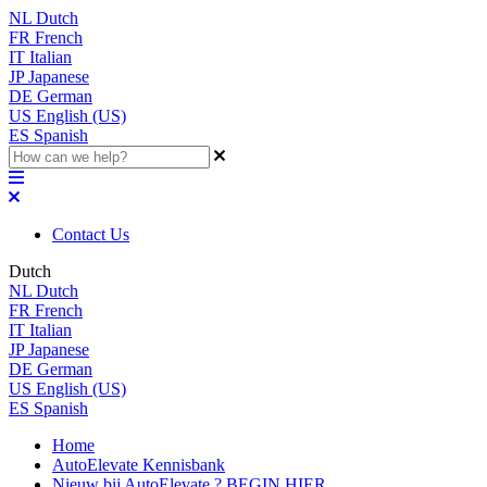
NL
Dutch
FR
French
IT
Italian
JP
Japanese
DE
German
US
English (US)
ES
Spanish
Contact Us
Dutch
NL
Dutch
FR
French
IT
Italian
JP
Japanese
DE
German
US
English (US)
ES
Spanish
Home
AutoElevate Kennisbank
Nieuw bij AutoElevate ? BEGIN HIER