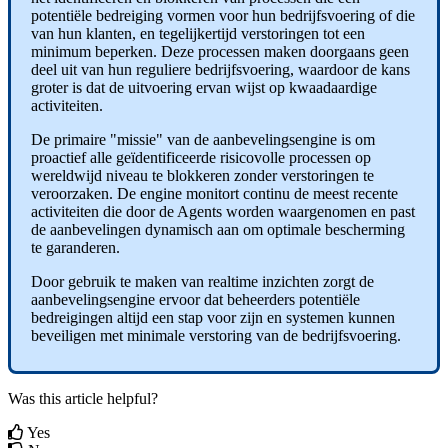
potenti
ë
le
bedreiging
vormen
voor
hun
bedrijfsvoering
of
die
van
hun
klanten
,
en
tegelijkertijd
verstoringen
tot
een
minimum
beperken
.
Deze
processen
maken
doorgaans
geen
deel
uit
van
hun
reguliere
bedrijfsvoering
,
waardoor
de
kans
groter
is
dat
de
uitvoering
ervan
wijst
op
kwaadaardige
activiteiten
.
De
primaire
"
missie
"
van
de
aanbevelingsengine
is
om
proactief
alle
ge
ï
dentificeerde
risicovolle
processen
op
wereldwijd
niveau
te
blokkeren
zonder
verstoringen
te
veroorzaken
.
De
engine
monitort
continu
de
meest
recente
activiteiten
die
door
de
Agents
worden
waargenomen
en
past
de
aanbevelingen
dynamisch
aan
om
optimale
bescherming
te
garanderen
.
Door
gebruik
te
maken
van
realtime
inzichten
zorgt
de
aanbevelingsengine
ervoor
dat
beheerders
potenti
ë
le
bedreigingen
altijd
een
stap
voor
zijn
en
systemen
kunnen
beveiligen
met
minimale
verstoring
van
de
bedrijfsvoering
.
Was this article helpful?
Yes