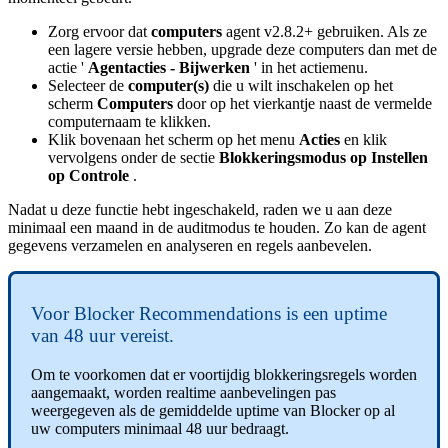
Zorg
ervoor
dat
computers
agent
v2
.
8
.
2
+
gebruiken
.
Als
ze
een
lagere
versie
hebben
,
upgrade
deze
computers
dan
met
de
actie
'
Agentacties
-
Bijwerken
'
in
het
actiemenu
.
Selecteer
de
computer
(
s
)
die
u
wilt
inschakelen
op
het
scherm
Computers
door
op
het
vierkantje
naast
de
vermelde
computernaam
te
klikken
.
Klik
bovenaan
het
scherm
op
het
menu
Acties
en
klik
vervolgens
onder
de
sectie
Blokkeringsmodus
op
Instellen
op
Controle
.
Nadat
u
deze
functie
hebt
ingeschakeld
,
raden
we
u
aan
deze
minimaal
een
maand
in
de
auditmodus
te
houden
.
Zo
kan
de
agent
gegevens
verzamelen
en
analyseren
en
regels
aanbevelen
.
Voor
Blocker
Recommendations
is
een
uptime
van
48
uur
vereist
.
Om
te
voorkomen
dat
er
voortijdig
blokkeringsregels
worden
aangemaakt
,
worden
realtime
aanbevelingen
pas
weergegeven
als
de
gemiddelde
uptime
van
Blocker
op
al
uw
computers
minimaal
48
uur
bedraagt
.