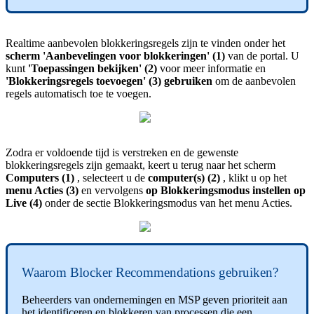
Realtime
aanbevolen
blokkeringsregels
zijn
te
vinden
onder
het
scherm
'
Aanbevelingen
voor
blokkeringen
'
(
1
)
van
de
portal
.
U
kunt
'
Toepassingen
bekijken
'
(
2
)
voor
meer
informatie
en
'
Blokkeringsregels
toevoegen
'
(
3
)
gebruiken
om
de
aanbevolen
regels
automatisch
toe
te
voegen
.
Zodra
er
voldoende
tijd
is
verstreken
en
de
gewenste
blokkeringsregels
zijn
gemaakt
,
keert
u
terug
naar
het
scherm
Computers
(
1
)
,
selecteert
u
de
computer
(
s
)
(
2
)
,
klikt
u
op
het
menu
Acties
(
3
)
en
vervolgens
op
Blokkeringsmodus
instellen
op
Live
(
4
)
onder
de
sectie
Blokkeringsmodus
van
het
menu
Acties
.
Waarom
Blocker
Recommendations
gebruiken
?
Beheerders
van
ondernemingen
en
MSP
geven
prioriteit
aan
het
identificeren
en
blokkeren
van
processen
die
een