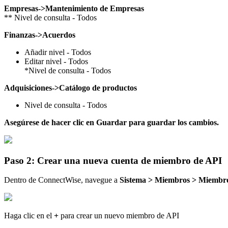
Empresas
-
>
Mantenimiento
de
Empresas
*
*
Nivel
de
consulta
-
Todos
Finanzas
-
>
Acuerdos
A
ñ
adir
nivel
-
Todos
Editar
nivel
-
Todos
*
Nivel
de
consulta
-
Todos
Adquisiciones
-
>
Cat
á
logo
de
productos
Nivel
de
consulta
-
Todos
Aseg
ú
rese
de
hacer
clic
en
Guardar
para
guardar
los
cambios
.
Paso
2
:
Crear
una
nueva
cuenta
de
miembro
de
API
Dentro
de
ConnectWise
,
navegue
a
Sistema
>
Miembros
>
Miembr
Haga
clic
en
el
+
para
crear
un
nuevo
miembro
de
API