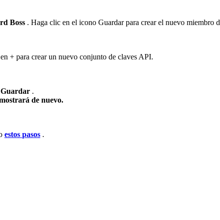
rd
Boss
.
Haga
clic
en
el
icono
Guardar
para
crear
el
nuevo
miembro
d
en
+
para
crear
un
nuevo
conjunto
de
claves
API
.
Guardar
.
mostrar
á
de
nuevo
.
o
estos
pasos
.