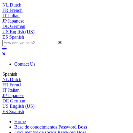
NL
Dutch
FR
French
IT
Italian
JP
Japanese
DE
German
US
English (US)
ES
Spanish
Contact Us
Spanish
NL
Dutch
FR
French
IT
Italian
JP
Japanese
DE
German
US
English (US)
ES
Spanish
Home
Base de conocimientos Password Boss
Documentos de socios Password Boss