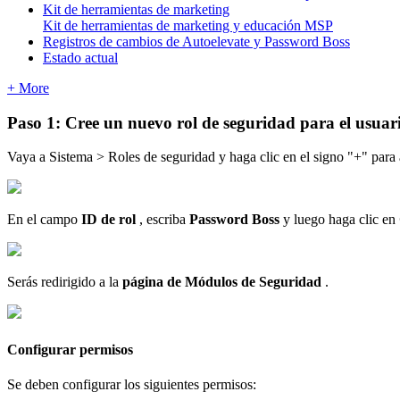
Kit de herramientas de marketing
Kit de herramientas de marketing y educación MSP
Registros de cambios de Autoelevate y Password Boss
Estado actual
+ More
Paso
1
:
Cree
un
nuevo
rol
de
seguridad
para
el
usuar
Vaya
a
Sistema
>
Roles
de
seguridad
y
haga
clic
en
el
signo
"
+
"
para
En
el
campo
ID
de
rol
,
escriba
Password
Boss
y
luego
haga
clic
en
Ser
á
s
redirigido
a
la
p
á
gina
de
M
ó
dulos
de
Seguridad
.
Configurar
permisos
Se
deben
configurar
los
siguientes
permisos
: