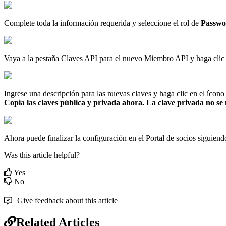
Complete
toda
la
informaci
ó
n
requerida
y
seleccione
el
rol
de
Passwo
Vaya
a
la
pesta
ñ
a
Claves
API
para
el
nuevo
Miembro
API
y
haga
clic
Ingrese
una
descripci
ó
n
para
las
nuevas
claves
y
haga
clic
en
el
í
cono
Copia
las
claves
p
ú
blica
y
privada
ahora
.
La
clave
privada
no
se
Ahora
puede
finalizar
la
configuraci
ó
n
en
el
Portal
de
socios
siguiend
Was this article helpful?
Yes
No
Give feedback about this article
Related Articles