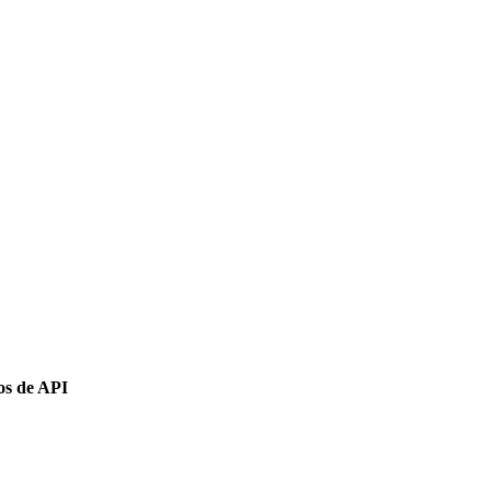
os
de
API