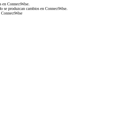
s
en
ConnectWise
.
do
se
produzcan
cambios
en
ConnectWise
.
ConnectWise