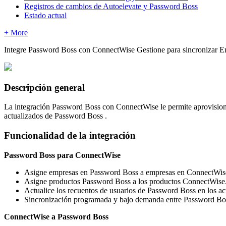
Registros de cambios de Autoelevate y Password Boss
Estado actual
+ More
Integre
Password
Boss
con
ConnectWise
Gestione
para
sincronizar
E
Descripci
ó
n
general
La
integraci
ó
n
Password
Boss
con
ConnectWise
le
permite
aprovisio
actualizados
de
Password
Boss
.
Funcionalidad
de
la
integraci
ó
n
Password
Boss
para
ConnectWise
Asigne
empresas
en
Password
Boss
a
empresas
en
ConnectWis
Asigne
productos
Password
Boss
a
los
productos
ConnectWise
Actualice
los
recuentos
de
usuarios
de
Password
Boss
en
los
ac
Sincronizaci
ó
n
programada
y
bajo
demanda
entre
Password
Bo
ConnectWise
a
Password
Boss