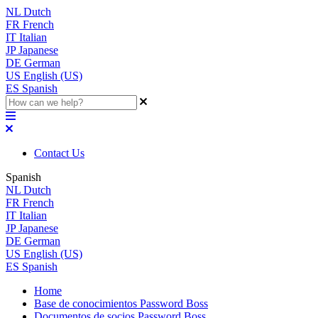
NL
Dutch
FR
French
IT
Italian
JP
Japanese
DE
German
US
English (US)
ES
Spanish
Contact Us
Spanish
NL
Dutch
FR
French
IT
Italian
JP
Japanese
DE
German
US
English (US)
ES
Spanish
Home
Base de conocimientos Password Boss
Documentos de socios Password Boss