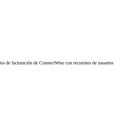
dos
de
facturaci
ó
n
de
ConnectWise
con
recuentos
de
usuarios