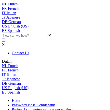
NL
Dutch
FR
French
IT
Italian
JP
Japanese
DE
German
US
English (US)
ES
Spanish
Contact Us
Dutch
NL
Dutch
FR
French
IT
Italian
JP
Japanese
DE
German
US
English (US)
ES
Spanish
Home
Password Boss Kennisbank
Partnerdocumenten van Password Boss