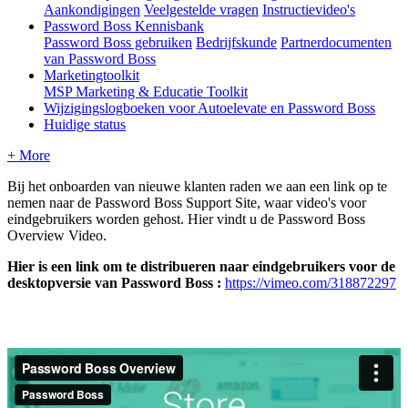
Aankondigingen
Veelgestelde vragen
Instructievideo's
Password Boss Kennisbank
Password Boss gebruiken
Bedrijfskunde
Partnerdocumenten
van Password Boss
Marketingtoolkit
MSP Marketing & Educatie Toolkit
Wijzigingslogboeken voor Autoelevate en Password Boss
Huidige status
+ More
Bij
het
onboarden
van
nieuwe
klanten
raden
we
aan
een
link
op
te
nemen
naar
de
Password
Boss
Support
Site
,
waar
video
'
s
voor
eindgebruikers
worden
gehost
.
Hier
vindt
u
de
Password
Boss
Overview
Video
.
Hier
is
een
link
om
te
distribueren
naar
eindgebruikers
voor
de
desktopversie
van
Password
Boss
:
https
:
/
/
vimeo
.
com
/
318872297