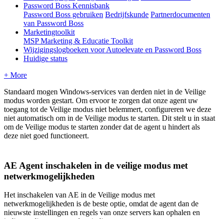
Password Boss Kennisbank
Password Boss gebruiken
Bedrijfskunde
Partnerdocumenten
van Password Boss
Marketingtoolkit
MSP Marketing & Educatie Toolkit
Wijzigingslogboeken voor Autoelevate en Password Boss
Huidige status
+ More
Standaard
mogen
Windows
-
services
van
derden
niet
in
de
Veilige
modus
worden
gestart
.
Om
ervoor
te
zorgen
dat
onze
agent
uw
toegang
tot
de
Veilige
modus
niet
belemmert
,
configureren
we
deze
niet
automatisch
om
in
de
Veilige
modus
te
starten
.
Dit
stelt
u
in
staat
om
de
Veilige
modus
te
starten
zonder
dat
de
agent
u
hindert
als
deze
niet
goed
functioneert
.
AE
Agent
inschakelen
in
de
veilige
modus
met
netwerkmogelijkheden
Het
inschakelen
van
AE
in
de
Veilige
modus
met
netwerkmogelijkheden
is
de
beste
optie
,
omdat
de
agent
dan
de
nieuwste
instellingen
en
regels
van
onze
servers
kan
ophalen
en