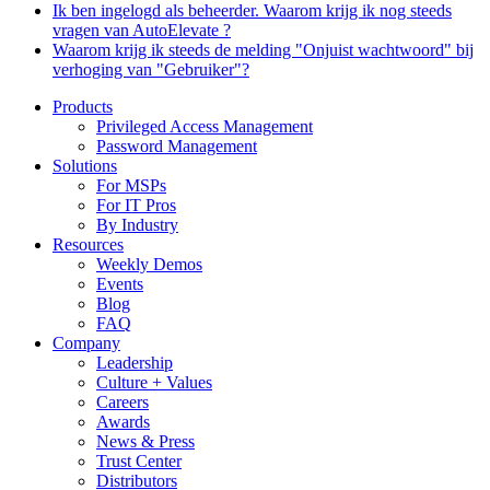
Ik ben ingelogd als beheerder. Waarom krijg ik nog steeds
vragen van AutoElevate ?
Waarom krijg ik steeds de melding "Onjuist wachtwoord" bij
verhoging van "Gebruiker"?
Products
Privileged Access Management
Password Management
Solutions
For MSPs
For IT Pros
By Industry
Resources
Weekly Demos
Events
Blog
FAQ
Company
Leadership
Culture + Values
Careers
Awards
News & Press
Trust Center
Distributors