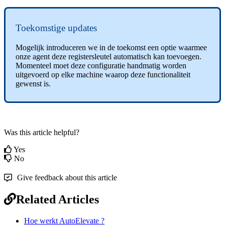
Toekomstige
updates
Mogelijk
introduceren
we
in
de
toekomst
een
optie
waarmee
onze
agent
deze
registersleutel
automatisch
kan
toevoegen
.
Momenteel
moet
deze
configuratie
handmatig
worden
uitgevoerd
op
elke
machine
waarop
deze
functionaliteit
gewenst
is
.
Was this article helpful?
Yes
No
Give feedback about this article
Related Articles
Hoe werkt AutoElevate ?