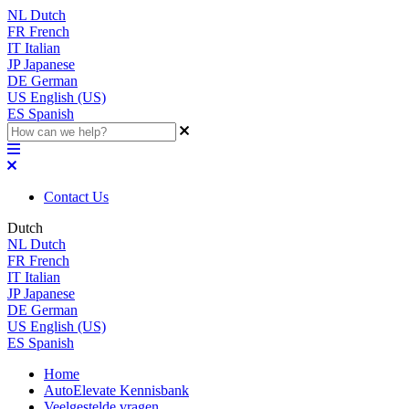
NL
Dutch
FR
French
IT
Italian
JP
Japanese
DE
German
US
English (US)
ES
Spanish
Contact Us
Dutch
NL
Dutch
FR
French
IT
Italian
JP
Japanese
DE
German
US
English (US)
ES
Spanish
Home
AutoElevate Kennisbank
Veelgestelde vragen