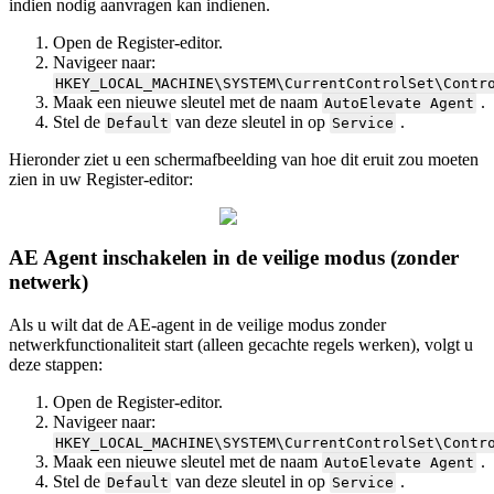
indien
nodig
aanvragen
kan
indienen
.
Open
de
Register
-
editor
.
Navigeer
naar
:
HKEY_LOCAL_MACHINE
\
SYSTEM
\
CurrentControlSet
\
Contr
Maak
een
nieuwe
sleutel
met
de
naam
.
AutoElevate
Agent
Stel
de
van
deze
sleutel
in
op
.
Default
Service
Hieronder
ziet
u
een
schermafbeelding
van
hoe
dit
eruit
zou
moeten
zien
in
uw
Register
-
editor
:
AE
Agent
inschakelen
in
de
veilige
modus
(
zonder
netwerk
)
Als
u
wilt
dat
de
AE
-
agent
in
de
veilige
modus
zonder
netwerkfunctionaliteit
start
(
alleen
gecachte
regels
werken
)
,
volgt
u
deze
stappen
:
Open
de
Register
-
editor
.
Navigeer
naar
:
HKEY_LOCAL_MACHINE
\
SYSTEM
\
CurrentControlSet
\
Contr
Maak
een
nieuwe
sleutel
met
de
naam
.
AutoElevate
Agent
Stel
de
van
deze
sleutel
in
op
.
Default
Service