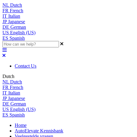
NL
Dutch
FR
French
IT
Italian
JP
Japanese
DE
German
US
English (US)
ES
Spanish
Contact Us
Dutch
NL
Dutch
FR
French
IT
Italian
JP
Japanese
DE
German
US
English (US)
ES
Spanish
Home
AutoElevate Kennisbank
Veelgestelde vragen