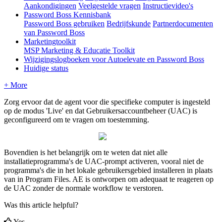
Aankondigingen
Veelgestelde vragen
Instructievideo's
Password Boss Kennisbank
Password Boss gebruiken
Bedrijfskunde
Partnerdocumenten
van Password Boss
Marketingtoolkit
MSP Marketing & Educatie Toolkit
Wijzigingslogboeken voor Autoelevate en Password Boss
Huidige status
+ More
Zorg
ervoor
dat
de
agent
voor
die
specifieke
computer
is
ingesteld
op
de
modus
'
Live
'
en
dat
Gebruikersaccountbeheer
(
UAC
)
is
geconfigureerd
om
te
vragen
om
toestemming
.
Bovendien
is
het
belangrijk
om
te
weten
dat
niet
alle
installatieprogramma
'
s
de
UAC
-
prompt
activeren
,
vooral
niet
de
programma
'
s
die
in
het
lokale
gebruikersgebied
installeren
in
plaats
van
in
Program
Files
.
AE
is
ontworpen
om
adequaat
te
reageren
op
de
UAC
zonder
de
normale
workflow
te
verstoren
.
Was this article helpful?
Yes