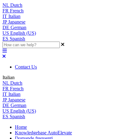
NL
Dutch
FR
French
IT
Italian
JP
Japanese
DE
German
US
English (US)
ES
Spanish
Contact Us
Italian
NL
Dutch
FR
French
IT
Italian
JP
Japanese
DE
German
US
English (US)
ES
Spanish
Home
Knowledgebase AutoElevate
Domande frequenti