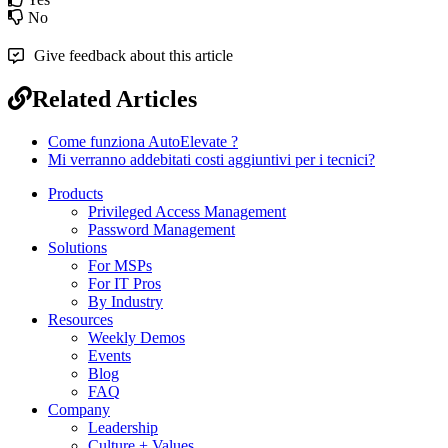
No
Give feedback about this article
Related Articles
Come funziona AutoElevate ?
Mi verranno addebitati costi aggiuntivi per i tecnici?
Products
Privileged Access Management
Password Management
Solutions
For MSPs
For IT Pros
By Industry
Resources
Weekly Demos
Events
Blog
FAQ
Company
Leadership
Culture + Values