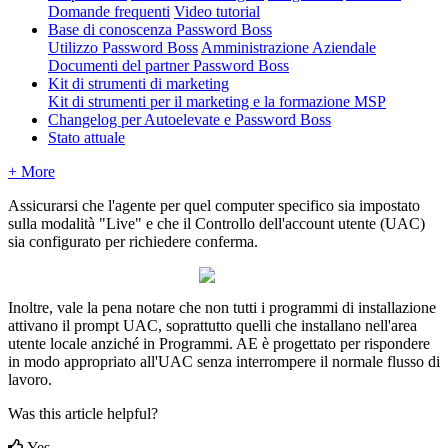
Domande frequenti
Video tutorial
Base di conoscenza Password Boss
Utilizzo Password Boss
Amministrazione Aziendale
Documenti del partner Password Boss
Kit di strumenti di marketing
Kit di strumenti per il marketing e la formazione MSP
Changelog per Autoelevate e Password Boss
Stato attuale
+ More
Assicurarsi
che
l
'
agente
per
quel
computer
specifico
sia
impostato
sulla
modalit
à
"
Live
"
e
che
il
Controllo
dell
'
account
utente
(
UAC
)
sia
configurato
per
richiedere
conferma
.
Inoltre
,
vale
la
pena
notare
che
non
tutti
i
programmi
di
installazione
attivano
il
prompt
UAC
,
soprattutto
quelli
che
installano
nell
'
area
utente
locale
anzich
é
in
Programmi
.
AE
è
progettato
per
rispondere
in
modo
appropriato
all
'
UAC
senza
interrompere
il
normale
flusso
di
lavoro
.
Was this article helpful?
Yes