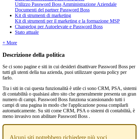
Utilizzo Password Boss
Amministrazione Aziendale
Documenti del partner Password Boss
Kit di strumenti di marketing
Kit di strumenti per il marketing e la formazione MSP
Changelog per Autoelevate e Password Boss
Stato attuale
+ More
Descrizione
della
politica
Se
ci
sono
pagine
e
siti
in
cui
desideri
disattivare
Password
Boss
per
tutti
gli
utenti
della
tua
azienda
,
puoi
utilizzare
questa
policy
per
farlo
.
Tra
i
siti
in
cui
questa
funzionalit
à
è
utile
ci
sono
CRM
,
PSA
,
sistemi
di
contabilit
à
o
qualsiasi
altro
sito
che
generalmente
presenta
un
gran
numero
di
campi
.
Password
Boss
funziona
scansionando
tutti
i
campi
di
una
pagina
in
modo
che
l
'
applicazione
possa
compilarli
automaticamente
.
Su
siti
come
CRM
,
PSA
o
sistemi
di
contabilit
à
,
è
meno
invasivo
non
abilitare
Password
Boss
.
Alcuni
siti
potrebbero
richiedere
pi
ù
voci