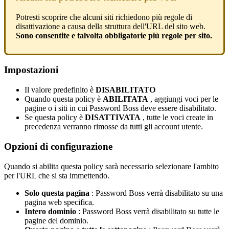
Potresti
scoprire
che
alcuni
siti
richiedono
pi
ù
regole
di
disattivazione
a
causa
della
struttura
dell
'
URL
del
sito
web
.
Sono
consentite
e
talvolta
obbligatorie
pi
ù
regole
per
sito
.
Impostazioni
Il
valore
predefinito
è
DISABILITATO
Quando
questa
policy
è
ABILITATA
,
aggiungi
voci
per
le
pagine
o
i
siti
in
cui
Password
Boss
deve
essere
disabilitato
.
Se
questa
policy
è
DISATTIVATA
,
tutte
le
voci
create
in
precedenza
verranno
rimosse
da
tutti
gli
account
utente
.
Opzioni
di
configurazione
Quando
si
abilita
questa
policy
sar
à
necessario
selezionare
l
'
ambito
per
l
'
URL
che
si
sta
immettendo
.
Solo
questa
pagina
:
Password
Boss
verr
à
disabilitato
su
una
pagina
web
specifica
.
Intero
dominio
:
Password
Boss
verr
à
disabilitato
su
tutte
le
pagine
del
dominio
.