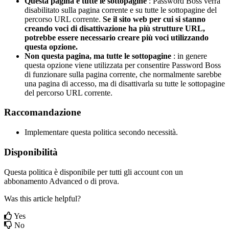
Questa
pagina
e
tutte
le
sottopagine
:
Password
Boss
verr
à
disabilitato
sulla
pagina
corrente
e
su
tutte
le
sottopagine
del
percorso
URL
corrente
.
Se
il
sito
web
per
cui
si
stanno
creando
voci
di
disattivazione
ha
pi
ù
strutture
URL
,
potrebbe
essere
necessario
creare
pi
ù
voci
utilizzando
questa
opzione
.
Non
questa
pagina
,
ma
tutte
le
sottopagine
:
in
genere
questa
opzione
viene
utilizzata
per
consentire
Password
Boss
di
funzionare
sulla
pagina
corrente
,
che
normalmente
sarebbe
una
pagina
di
accesso
,
ma
di
disattivarla
su
tutte
le
sottopagine
del
percorso
URL
corrente
.
Raccomandazione
Implementare
questa
politica
secondo
necessit
à
.
Disponibilit
à
Questa
politica
è
disponibile
per
tutti
gli
account
con
un
abbonamento
Advanced
o
di
prova
.
Was this article helpful?
Yes
No