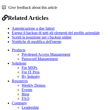
Give feedback about this article
Related Articles
Autenticazione a due fattori
Esegui il backup di tutti gli elementi del profilo aziendale
Scegli la posizione per i backup online
Notifiche di modifica dell'utente
Products
Privileged Access Management
Password Management
Solutions
For MSPs
For IT Pros
By Industry
Resources
Weekly Demos
Events
Blog
FAQ
Company
Leadership