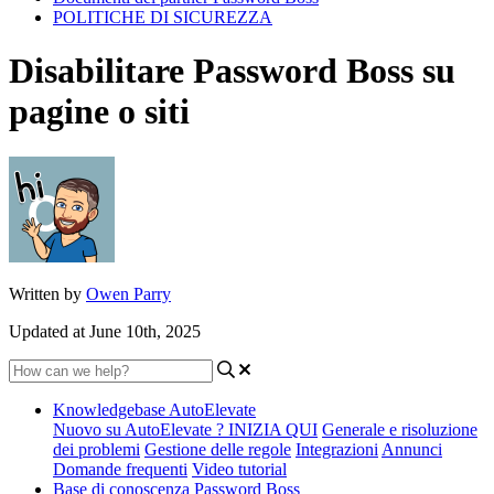
POLITICHE DI SICUREZZA
Disabilitare Password Boss su
pagine o siti
Written by
Owen Parry
Updated at June 10th, 2025
Knowledgebase AutoElevate
Nuovo su AutoElevate ? INIZIA QUI
Generale e risoluzione
dei problemi
Gestione delle regole
Integrazioni
Annunci
Domande frequenti
Video tutorial
Base di conoscenza Password Boss