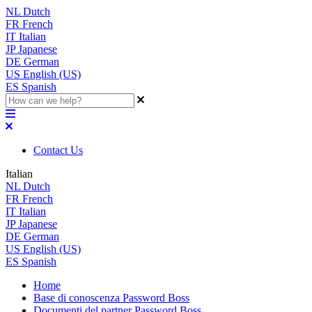
NL
Dutch
FR
French
IT
Italian
JP
Japanese
DE
German
US
English (US)
ES
Spanish
Contact Us
Italian
NL
Dutch
FR
French
IT
Italian
JP
Japanese
DE
German
US
English (US)
ES
Spanish
Home
Base di conoscenza Password Boss
Documenti del partner Password Boss