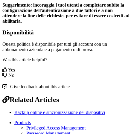
Suggerimento
:
incoraggia
i
tuoi
utenti
a
completare
subito
la
configurazione
dell
'
autenticazione
a
due
fattori
e
a
non
attendere
la
fine
delle
richieste
,
per
evitare
di
essere
costretti
ad
abilitarla
.
Disponibilit
à
Questa
politica
è
disponibile
per
tutti
gli
account
con
un
abbonamento
aziendale
a
pagamento
o
di
prova
.
Was this article helpful?
Yes
No
Give feedback about this article
Related Articles
Backup online e sincronizzazione dei dispositivi
Products
Privileged Access Management
Password Management