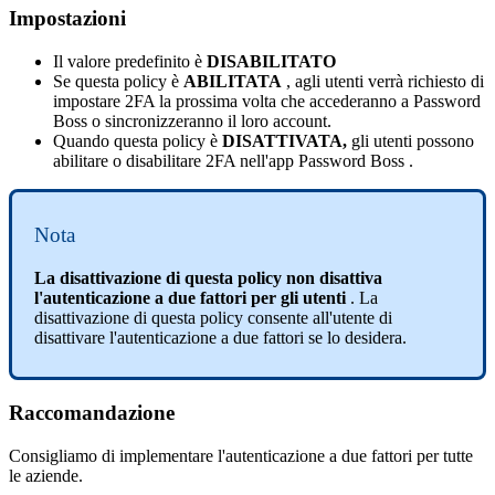
Impostazioni
Il
valore
predefinito
è
DISABILITATO
Se
questa
policy
è
ABILITATA
,
agli
utenti
verr
à
richiesto
di
impostare
2FA
la
prossima
volta
che
accederanno
a
Password
Boss
o
sincronizzeranno
il
loro
account
.
Quando
questa
policy
è
DISATTIVATA
,
gli
utenti
possono
abilitare
o
disabilitare
2FA
nell
'
app
Password
Boss
.
Nota
La
disattivazione
di
questa
policy
non
disattiva
l
'
autenticazione
a
due
fattori
per
gli
utenti
.
La
disattivazione
di
questa
policy
consente
all
'
utente
di
disattivare
l
'
autenticazione
a
due
fattori
se
lo
desidera
.
Raccomandazione
Consigliamo
di
implementare
l
'
autenticazione
a
due
fattori
per
tutte
le
aziende
.