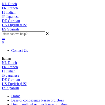
NL
Dutch
FR
French
IT
Italian
JP
Japanese
DE
German
US
English (US)
ES
Spanish
Contact Us
Italian
NL
Dutch
FR
French
IT
Italian
JP
Japanese
DE
German
US
English (US)
ES
Spanish
Home
Base di conoscenza Password Boss
Documenti del partner Password Boss