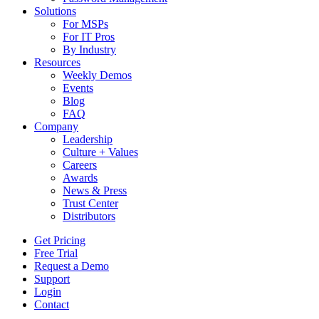
Solutions
For MSPs
For IT Pros
By Industry
Resources
Weekly Demos
Events
Blog
FAQ
Company
Leadership
Culture + Values
Careers
Awards
News & Press
Trust Center
Distributors
Get Pricing
Free Trial
Request a Demo
Support
Login
Contact