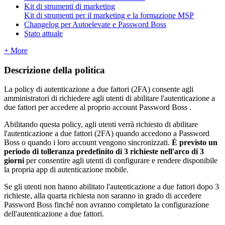
Kit di strumenti di marketing
Kit di strumenti per il marketing e la formazione MSP
Changelog per Autoelevate e Password Boss
Stato attuale
+ More
Descrizione
della
politica
La
policy
di
autenticazione
a
due
fattori
(
2FA
)
consente
agli
amministratori
di
richiedere
agli
utenti
di
abilitare
l
'
autenticazione
a
due
fattori
per
accedere
al
proprio
account
Password
Boss
.
Abilitando
questa
policy
,
agli
utenti
verr
à
richiesto
di
abilitare
l
'
autenticazione
a
due
fattori
(
2FA
)
quando
accedono
a
Password
Boss
o
quando
i
loro
account
vengono
sincronizzati
.
È
previsto
un
periodo
di
tolleranza
predefinito
di
3
richieste
nell
'
arco
di
3
giorni
per
consentire
agli
utenti
di
configurare
e
rendere
disponibile
la
propria
app
di
autenticazione
mobile
.
Se
gli
utenti
non
hanno
abilitato
l
'
autenticazione
a
due
fattori
dopo
3
richieste
,
alla
quarta
richiesta
non
saranno
in
grado
di
accedere
Password
Boss
finch
é
non
avranno
completato
la
configurazione
dell
'
autenticazione
a
due
fattori
.