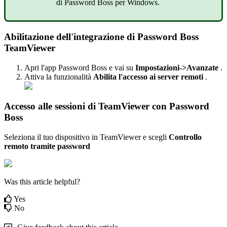
di
Password
Boss
per
Windows
.
Abilitazione
dell
'
integrazione
di
Password
Boss
TeamViewer
Apri
l
'
app
Password
Boss
e
vai
su
Impostazioni
-
>
Avanzate
.
Attiva
la
funzionalit
à
Abilita
l
'
accesso
ai
server
remoti
.
Accesso
alle
sessioni
di
TeamViewer
con
Password
Boss
Seleziona
il
tuo
dispositivo
in
TeamViewer
e
scegli
Controllo
remoto
tramite
password
Was this article helpful?
Yes
No