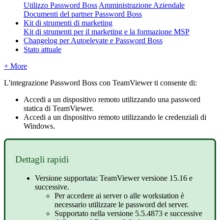
Utilizzo Password Boss
Amministrazione Aziendale
Documenti del partner Password Boss
Kit di strumenti di marketing
Kit di strumenti per il marketing e la formazione MSP
Changelog per Autoelevate e Password Boss
Stato attuale
+ More
L
'
integrazione
Password
Boss
con
TeamViewer
ti
consente
di
:
Accedi
a
un
dispositivo
remoto
utilizzando
una
password
statica
di
TeamViewer
.
Accedi
a
un
dispositivo
remoto
utilizzando
le
credenziali
di
Windows
.
Dettagli
rapidi
Versione
supportata
:
TeamViewer
versione
15
.
16
e
successive
.
Per
accedere
ai
server
o
alle
workstation
è
necessario
utilizzare
le
password
del
server
.
Supportato
nella
versione
5
.
5
.
4873
e
successive