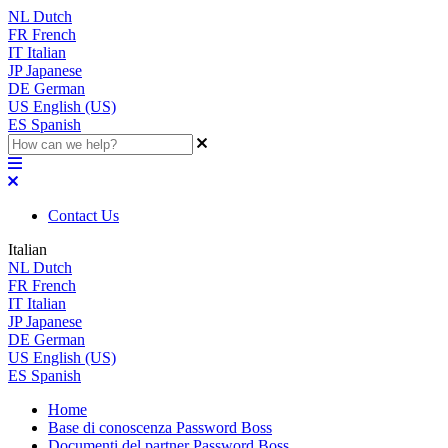
NL
Dutch
FR
French
IT
Italian
JP
Japanese
DE
German
US
English (US)
ES
Spanish
Contact Us
Italian
NL
Dutch
FR
French
IT
Italian
JP
Japanese
DE
German
US
English (US)
ES
Spanish
Home
Base di conoscenza Password Boss
Documenti del partner Password Boss