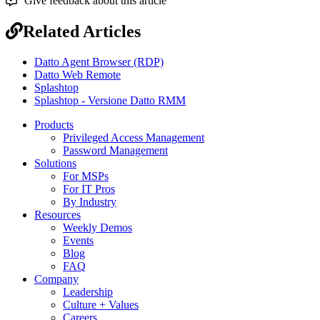
Give feedback about this article
Related Articles
Datto Agent Browser (RDP)
Datto Web Remote
Splashtop
Splashtop - Versione Datto RMM
Products
Privileged Access Management
Password Management
Solutions
For MSPs
For IT Pros
By Industry
Resources
Weekly Demos
Events
Blog
FAQ
Company
Leadership
Culture + Values
Careers