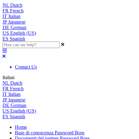
NL
Dutch
FR
French
IT
Italian
JP
Japanese
DE
German
US
English (US)
ES
Spanish
Contact Us
Italian
NL
Dutch
FR
French
IT
Italian
JP
Japanese
DE
German
US
English (US)
ES
Spanish
Home
Base di conoscenza Password Boss
Documenti del partner Password Boss