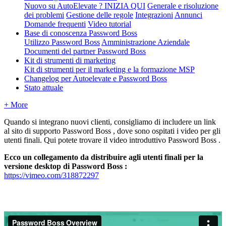
Nuovo su AutoElevate ? INIZIA QUI
Generale e risoluzione
dei problemi
Gestione delle regole
Integrazioni
Annunci
Domande frequenti
Video tutorial
Base di conoscenza Password Boss
Utilizzo Password Boss
Amministrazione Aziendale
Documenti del partner Password Boss
Kit di strumenti di marketing
Kit di strumenti per il marketing e la formazione MSP
Changelog per Autoelevate e Password Boss
Stato attuale
+ More
Quando
si
integrano
nuovi
clienti
,
consigliamo
di
includere
un
link
al
sito
di
supporto
Password
Boss
,
dove
sono
ospitati
i
video
per
gli
utenti
finali
.
Qui
potete
trovare
il
video
introduttivo
Password
Boss
.
Ecco
un
collegamento
da
distribuire
agli
utenti
finali
per
la
versione
desktop
di
Password
Boss
:
https
:
/
/
vimeo
.
com
/
318872297