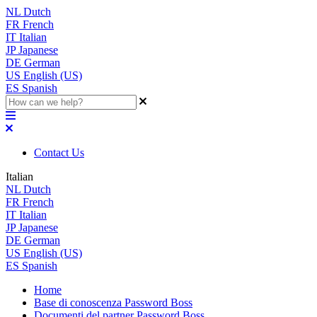
NL
Dutch
FR
French
IT
Italian
JP
Japanese
DE
German
US
English (US)
ES
Spanish
Contact Us
Italian
NL
Dutch
FR
French
IT
Italian
JP
Japanese
DE
German
US
English (US)
ES
Spanish
Home
Base di conoscenza Password Boss
Documenti del partner Password Boss