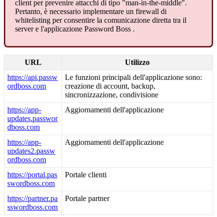
client
per
prevenire
attacchi
di
tipo
"
man
-
in
-
the
-
middle
"
.
Pertanto
,
è
necessario
implementare
un
firewall
di
whitelisting
per
consentire
la
comunicazione
diretta
tra
il
server
e
l
'
applicazione
Password
Boss
.
URL
Utilizzo
https
:
/
/
api
.
passw
Le
funzioni
principali
dell
'
applicazione
sono
:
ordboss
.
com
creazione
di
account
,
backup
,
sincronizzazione
,
condivisione
https
:
/
/
app
-
Aggiornamenti
dell
'
applicazione
updates
.
passwor
dboss
.
com
https
:
/
/
app
-
Aggiornamenti
dell
'
applicazione
updates2
.
passw
ordboss
.
com
https
:
/
/
portal
.
pas
Portale
clienti
swordboss
.
com
https
:
/
/
partner
.
pa
Portale
partner
sswordboss
.
com