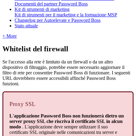
Documenti del partner Password Boss
Kit di strumenti di marketing
Kit di strumenti per il marketing e la formazione MSP
Changelog per Autoelevate e Password Boss
Stato attuale
+ More
Whitelist
del
firewall
Se
l
'
accesso
alla
rete
è
limitato
da
un
firewall
o
da
un
altro
dispositivo
di
filtraggio
,
potrebbe
essere
necessario
aggiornare
il
filtro
di
rete
per
consentire
Password
Boss
di
funzionare
.
I
seguenti
URL
dovrebbero
essere
accessibili
affinch
é
Password
Boss
funzioni
.
Proxy
SSL
L
'
applicazione
Password
Boss
non
funzioner
à
dietro
un
server
proxy
SSL
che
riscriva
il
certificato
SSL
in
alcun
modo
.
L
'
applicazione
deve
sempre
utilizzare
il
suo
certificato
SSL
originale
nelle
comunicazioni
tra
server
e