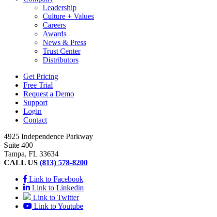
Leadership
Culture + Values
Careers
Awards
News & Press
Trust Center
Distributors
Get Pricing
Free Trial
Request a Demo
Support
Login
Contact
4925 Independence Parkway
Suite 400
Tampa, FL 33634
CALL US
(813) 578-8200
Link to Facebook
Link to Linkedin
Link to Twitter
Link to Youtube