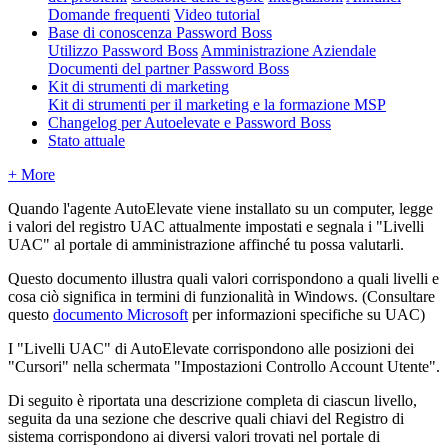
Domande frequenti
Video tutorial
Base di conoscenza Password Boss
Utilizzo Password Boss
Amministrazione Aziendale
Documenti del partner Password Boss
Kit di strumenti di marketing
Kit di strumenti per il marketing e la formazione MSP
Changelog per Autoelevate e Password Boss
Stato attuale
+ More
Quando
l
'
agente
AutoElevate
viene
installato
su
un
computer
,
legge
i
valori
del
registro
UAC
attualmente
impostati
e
segnala
i
"
Livelli
UAC
"
al
portale
di
amministrazione
affinch
é
tu
possa
valutarli
.
Questo
documento
illustra
quali
valori
corrispondono
a
quali
livelli
e
cosa
ci
ò
significa
in
termini
di
funzionalit
à
in
Windows
.
(
Consultare
questo
documento
Microsoft
per
informazioni
specifiche
su
UAC
)
I
"
Livelli
UAC
"
di
AutoElevate
corrispondono
alle
posizioni
dei
"
Cursori
"
nella
schermata
"
Impostazioni
Controllo
Account
Utente
"
.
Di
seguito
è
riportata
una
descrizione
completa
di
ciascun
livello
,
seguita
da
una
sezione
che
descrive
quali
chiavi
del
Registro
di
sistema
corrispondono
ai
diversi
valori
trovati
nel
portale
di