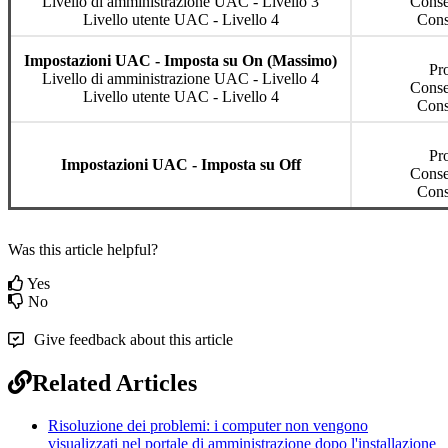
Livello
di
amministrazione
UAC
-
Livello
3
Cons
Livello
utente
UAC
-
Livello
4
Cons
Impostazioni
UAC
-
Imposta
su
On
(
Massimo
)
Pr
Livello
di
amministrazione
UAC
-
Livello
4
Cons
Livello
utente
UAC
-
Livello
4
Cons
Pr
Impostazioni
UAC
-
Imposta
su
Off
Cons
Cons
Was this article helpful?
Yes
No
Give feedback about this article
Related Articles
Risoluzione dei problemi: i computer non vengono
visualizzati nel portale di amministrazione dopo l'installazione