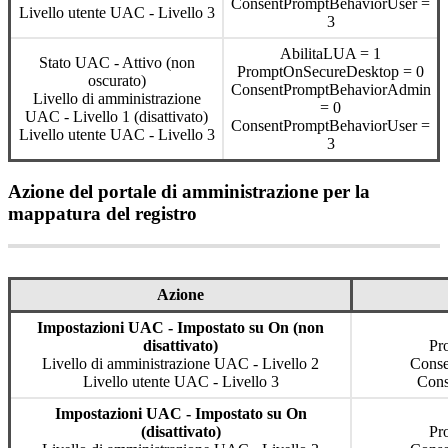
ConsentPromptBehaviorUser
=
Livello
utente
UAC
-
Livello
3
3
AbilitaLUA
=
1
Stato
UAC
-
Attivo
(
non
PromptOnSecureDesktop
=
0
oscurato
)
ConsentPromptBehaviorAdmin
Livello
di
amministrazione
=
0
UAC
-
Livello
1
(
disattivato
)
ConsentPromptBehaviorUser
=
Livello
utente
UAC
-
Livello
3
3
Azione
del
portale
di
amministrazione
per
la
mappatura
del
registro
Azione
Impostazioni
UAC
-
Impostato
su
On
(
non
disattivato
)
Pr
Livello
di
amministrazione
UAC
-
Livello
2
Cons
Livello
utente
UAC
-
Livello
3
Cons
Impostazioni
UAC
-
Impostato
su
On
(
disattivato
)
Pr