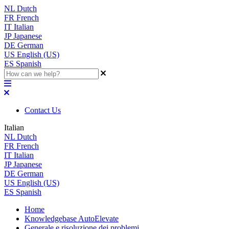
NL
Dutch
FR
French
IT
Italian
JP
Japanese
DE
German
US
English (US)
ES
Spanish
Contact Us
Italian
NL
Dutch
FR
French
IT
Italian
JP
Japanese
DE
German
US
English (US)
ES
Spanish
Home
Knowledgebase AutoElevate
Generale e risoluzione dei problemi