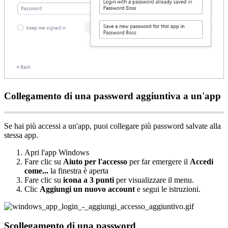
Collegamento
di
una
password
aggiuntiva
a
un
'
app
Se
hai
pi
ù
accessi
a
un
'
app
,
puoi
collegare
pi
ù
password
salvate
alla
stessa
app
.
Apri
l
'
app
Windows
Fare
clic
su
Aiuto
per
l
'
accesso
per
far
emergere
il
Accedi
come
.
.
.
la
finestra
è
aperta
Fare
clic
su
icona
a
3
punti
per
visualizzare
il
menu
.
Clic
Aggiungi
un
nuovo
account
e
segui
le
istruzioni
.
Scollegamento
di
una
password