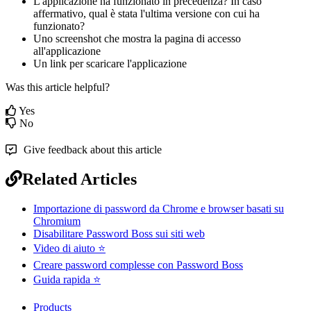
L
'
applicazione
ha
funzionato
in
precedenza
?
In
caso
affermativo
,
qual
è
stata
l
'
ultima
versione
con
cui
ha
funzionato
?
Uno
screenshot
che
mostra
la
pagina
di
accesso
all
'
applicazione
Un
link
per
scaricare
l
'
applicazione
Was this article helpful?
Yes
No
Give feedback about this article
Related Articles
Importazione di password da Chrome e browser basati su
Chromium
Disabilitare Password Boss sui siti web
Video di aiuto ⭐
Creare password complesse con Password Boss
Guida rapida ⭐
Products