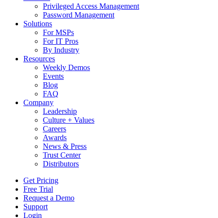
Privileged Access Management
Password Management
Solutions
For MSPs
For IT Pros
By Industry
Resources
Weekly Demos
Events
Blog
FAQ
Company
Leadership
Culture + Values
Careers
Awards
News & Press
Trust Center
Distributors
Get Pricing
Free Trial
Request a Demo
Support
Login