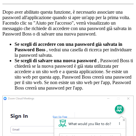
Dopo
aver
abilitato
questa
funzione
,
è
necessario
associare
una
password
all
'
applicazione
quando
si
apre
un
'
app
per
la
prima
volta
.
Facendo
clic
su
"
Aiuto
per
l
'
accesso
"
,
verr
à
visualizzato
un
messaggio
che
richiede
di
accedere
con
una
password
gi
à
salvata
in
Password
Boss
o
di
salvare
una
nuova
password
.
Se
scegli
di
accedere
con
una
password
gi
à
salvata
in
Password
Boss
,
vedrai
una
casella
di
ricerca
per
individuare
la
password
salvata
.
Se
scegli
di
salvare
una
nuova
password
,
Password
Boss
ti
chieder
à
se
la
nuova
password
è
gi
à
stata
utilizzata
per
accedere
a
un
sito
web
e
a
questa
applicazione
.
Se
esiste
un
sito
web
per
questa
app
,
Password
Boss
creer
à
una
password
per
il
sito
web
.
Se
non
esiste
un
sito
web
per
l
'
app
,
Password
Boss
creer
à
una
password
per
l
'
app
.