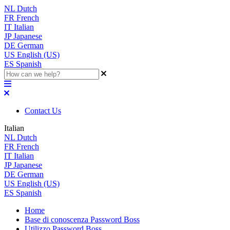
NL
Dutch
FR
French
IT
Italian
JP
Japanese
DE
German
US
English (US)
ES
Spanish
Contact Us
Italian
NL
Dutch
FR
French
IT
Italian
JP
Japanese
DE
German
US
English (US)
ES
Spanish
Home
Base di conoscenza Password Boss
Utilizzo Password Boss