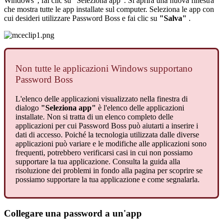
Windows
"
,
fai
clic
su
"
Seleziona
app
"
.
Si
aprir
à
una
nuova
finestra
che
mostra
tutte
le
app
installate
sul
computer
.
Seleziona
le
app
con
cui
desideri
utilizzare
Password
Boss
e
fai
clic
su
"
Salva
"
.
Non
tutte
le
applicazioni
Windows
supportano
Password
Boss
L
'
elenco
delle
applicazioni
visualizzato
nella
finestra
di
dialogo
"
Seleziona
app
"
è
l
'
elenco
delle
applicazioni
installate
.
Non
si
tratta
di
un
elenco
completo
delle
applicazioni
per
cui
Password
Boss
pu
ò
aiutarti
a
inserire
i
dati
di
accesso
.
Poich
é
la
tecnologia
utilizzata
dalle
diverse
applicazioni
pu
ò
variare
e
le
modifiche
alle
applicazioni
sono
frequenti
,
potrebbero
verificarsi
casi
in
cui
non
possiamo
supportare
la
tua
applicazione
.
Consulta
la
guida
alla
risoluzione
dei
problemi
in
fondo
alla
pagina
per
scoprire
se
possiamo
supportare
la
tua
applicazione
e
come
segnalarla
.
Collegare
una
password
a
un
'
app