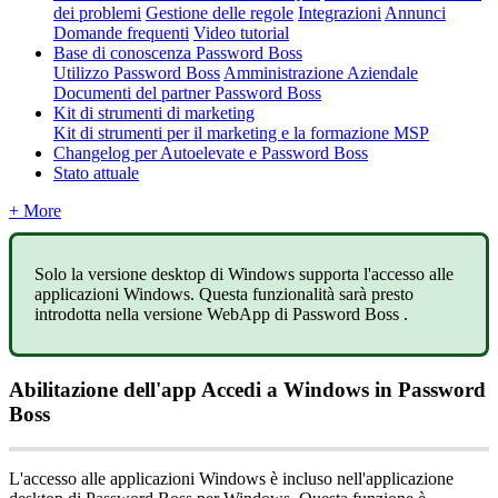
dei problemi
Gestione delle regole
Integrazioni
Annunci
Domande frequenti
Video tutorial
Base di conoscenza Password Boss
Utilizzo Password Boss
Amministrazione Aziendale
Documenti del partner Password Boss
Kit di strumenti di marketing
Kit di strumenti per il marketing e la formazione MSP
Changelog per Autoelevate e Password Boss
Stato attuale
+ More
Solo
la
versione
desktop
di
Windows
supporta
l
'
accesso
alle
applicazioni
Windows
.
Questa
funzionalit
à
sar
à
presto
introdotta
nella
versione
WebApp
di
Password
Boss
.
Abilitazione
dell
'
app
Accedi
a
Windows
in
Password
Boss
L
'
accesso
alle
applicazioni
Windows
è
incluso
nell
'
applicazione