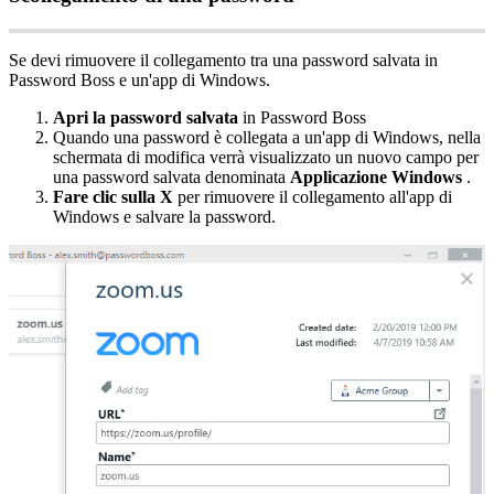
Se
devi
rimuovere
il
collegamento
tra
una
password
salvata
in
Password
Boss
e
un
'
app
di
Windows
.
Apri
la
password
salvata
in
Password
Boss
Quando
una
password
è
collegata
a
un
'
app
di
Windows
,
nella
schermata
di
modifica
verr
à
visualizzato
un
nuovo
campo
per
una
password
salvata
denominata
Applicazione
Windows
.
Fare
clic
sulla
X
per
rimuovere
il
collegamento
all
'
app
di
Windows
e
salvare
la
password
.