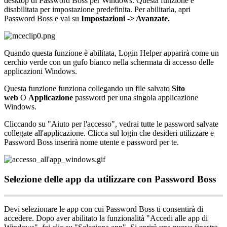
desktop
di
Password
Boss
per
Windows
.
Questa
funzione
è
disabilitata
per
impostazione
predefinita
.
Per
abilitarla
,
apri
Password
Boss
e
vai
su
Impostazioni
-
>
Avanzate
.
Quando
questa
funzione
è
abilitata
,
Login
Helper
apparir
à
come
un
cerchio
verde
con
un
gufo
bianco
nella
schermata
di
accesso
delle
applicazioni
Windows
.
Questa
funzione
funziona
collegando
un
file
salvato
Sito
web
O
Applicazione
password
per
una
singola
applicazione
Windows
.
Cliccando
su
"
Aiuto
per
l
'
accesso
"
,
vedrai
tutte
le
password
salvate
collegate
all
'
applicazione
.
Clicca
sul
login
che
desideri
utilizzare
e
Password
Boss
inserir
à
nome
utente
e
password
per
te
.
Selezione
delle
app
da
utilizzare
con
Password
Boss
Devi
selezionare
le
app
con
cui
Password
Boss
ti
consentir
à
di
accedere
.
Dopo
aver
abilitato
la
funzionalit
à
"
Accedi
alle
app
di