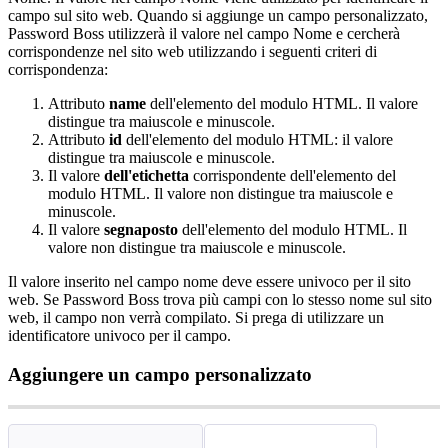
campo
sul
sito
web
.
Quando
si
aggiunge
un
campo
personalizzato
,
Password
Boss
utilizzer
à
il
valore
nel
campo
Nome
e
cercher
à
corrispondenze
nel
sito
web
utilizzando
i
seguenti
criteri
di
corrispondenza
:
Attributo
name
dell
'
elemento
del
modulo
HTML
.
Il
valore
distingue
tra
maiuscole
e
minuscole
.
Attributo
id
dell
'
elemento
del
modulo
HTML
:
il
valore
distingue
tra
maiuscole
e
minuscole
.
Il
valore
dell
'
etichetta
corrispondente
dell
'
elemento
del
modulo
HTML
.
Il
valore
non
distingue
tra
maiuscole
e
minuscole
.
Il
valore
segnaposto
dell
'
elemento
del
modulo
HTML
.
Il
valore
non
distingue
tra
maiuscole
e
minuscole
.
Il
valore
inserito
nel
campo
nome
deve
essere
univoco
per
il
sito
web
.
Se
Password
Boss
trova
pi
ù
campi
con
lo
stesso
nome
sul
sito
web
,
il
campo
non
verr
à
compilato
.
Si
prega
di
utilizzare
un
identificatore
univoco
per
il
campo
.
Aggiungere
un
campo
personalizzato