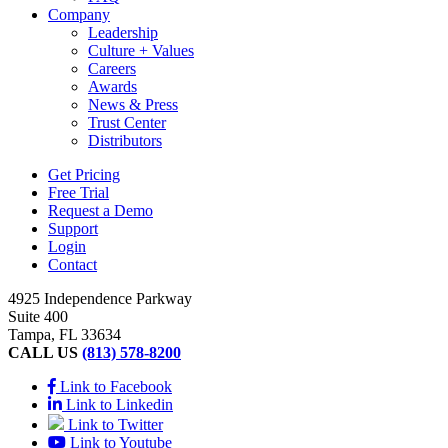
Company
Leadership
Culture + Values
Careers
Awards
News & Press
Trust Center
Distributors
Get Pricing
Free Trial
Request a Demo
Support
Login
Contact
4925 Independence Parkway
Suite 400
Tampa, FL 33634
CALL US
(813) 578-8200
Link to Facebook
Link to Linkedin
Link to Twitter
Link to Youtube