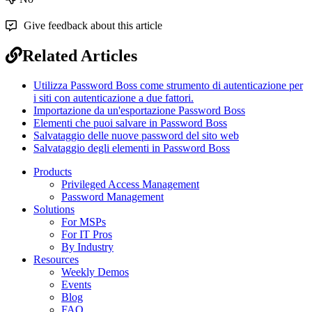
Give feedback about this article
Related Articles
Utilizza Password Boss come strumento di autenticazione per
i siti con autenticazione a due fattori.
Importazione da un'esportazione Password Boss
Elementi che puoi salvare in Password Boss
Salvataggio delle nuove password del sito web
Salvataggio degli elementi in Password Boss
Products
Privileged Access Management
Password Management
Solutions
For MSPs
For IT Pros
By Industry
Resources
Weekly Demos
Events
Blog
FAQ