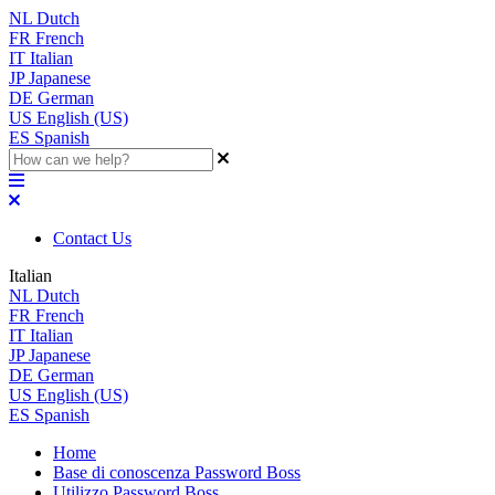
NL
Dutch
FR
French
IT
Italian
JP
Japanese
DE
German
US
English (US)
ES
Spanish
Contact Us
Italian
NL
Dutch
FR
French
IT
Italian
JP
Japanese
DE
German
US
English (US)
ES
Spanish
Home
Base di conoscenza Password Boss
Utilizzo Password Boss