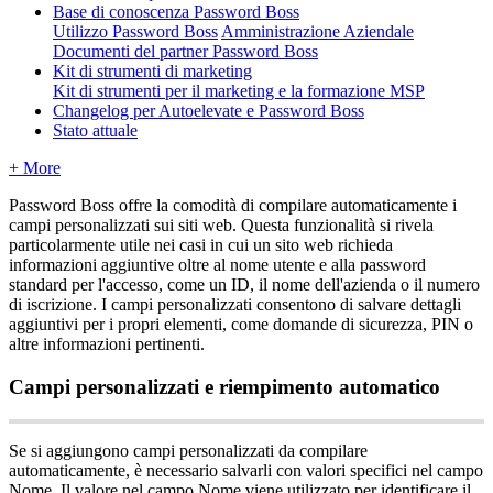
Base di conoscenza Password Boss
Utilizzo Password Boss
Amministrazione Aziendale
Documenti del partner Password Boss
Kit di strumenti di marketing
Kit di strumenti per il marketing e la formazione MSP
Changelog per Autoelevate e Password Boss
Stato attuale
+ More
Password
Boss
offre
la
comodit
à
di
compilare
automaticamente
i
campi
personalizzati
sui
siti
web
.
Questa
funzionalit
à
si
rivela
particolarmente
utile
nei
casi
in
cui
un
sito
web
richieda
informazioni
aggiuntive
oltre
al
nome
utente
e
alla
password
standard
per
l
'
accesso
,
come
un
ID
,
il
nome
dell
'
azienda
o
il
numero
di
iscrizione
.
I
campi
personalizzati
consentono
di
salvare
dettagli
aggiuntivi
per
i
propri
elementi
,
come
domande
di
sicurezza
,
PIN
o
altre
informazioni
pertinenti
.
Campi
personalizzati
e
riempimento
automatico
Se
si
aggiungono
campi
personalizzati
da
compilare
automaticamente
,
è
necessario
salvarli
con
valori
specifici
nel
campo
Nome
.
Il
valore
nel
campo
Nome
viene
utilizzato
per
identificare
il