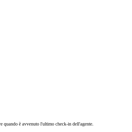
re
quando
è
avvenuto
l
'
ultimo
check
-
in
dell
'
agente
.