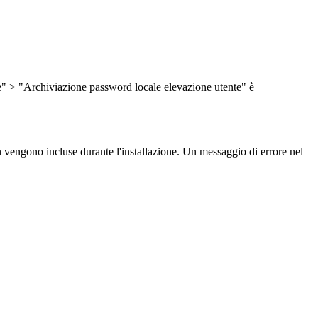
e
"
>
"
Archiviazione
password
locale
elevazione
utente
"
è
n
vengono
incluse
durante
l
'
installazione
.
Un
messaggio
di
errore
nel