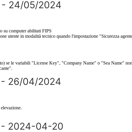
-
24
/
05
/
2024
co
su
computer
abilitati
FIPS
ione
utente
in
modalit
à
tecnico
quando
l
'
impostazione
"
Sicurezza
agent
to
)
se
le
variabili
"
License
Key
"
,
"
Company
Name
"
o
"
Sea
Name
"
no
cante
"
.
-
26
/
04
/
2024
elevazione
.
-
2024
-
04
-
20