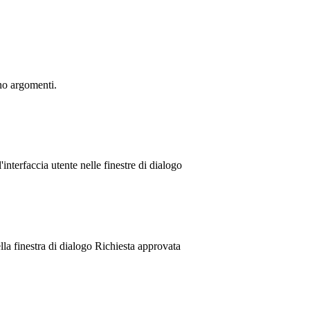
no
argomenti
.
l
'
interfaccia
utente
nelle
finestre
di
dialogo
lla
finestra
di
dialogo
Richiesta
approvata