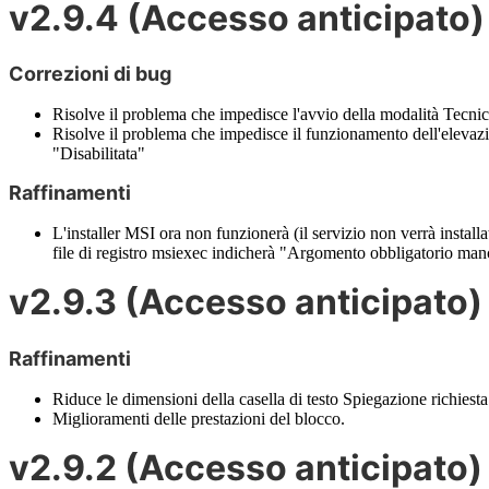
v2
.
9
.
4
(
Accesso
anticipato
)
Correzioni
di
bug
Risolve
il
problema
che
impedisce
l
'
avvio
della
modalit
à
Tecni
Risolve
il
problema
che
impedisce
il
funzionamento
dell
'
elevaz
"
Disabilitata
"
Raffinamenti
L
'
installer
MSI
ora
non
funzioner
à
(
il
servizio
non
verr
à
installa
file
di
registro
msiexec
indicher
à
"
Argomento
obbligatorio
man
v2
.
9
.
3
(
Accesso
anticipato
)
Raffinamenti
Riduce
le
dimensioni
della
casella
di
testo
Spiegazione
richiesta
Miglioramenti
delle
prestazioni
del
blocco
.
v2
.
9
.
2
(
Accesso
anticipato
)