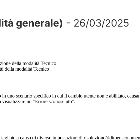
it
à
generale
)
-
26
/
03
/
2025
zione
della
modalit
à
Tecnico
tti
della
modalit
à
Tecnico
o
in
uno
scenario
specifico
in
cui
il
cambio
utente
non
è
abilitato
,
causa
i
visualizzare
un
"
Errore
sconosciuto
"
.
tagliate
a
causa
di
diverse
impostazioni
di
risoluzione
/
ridimensionamen