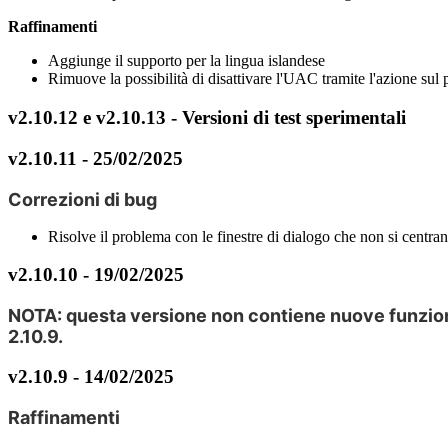
Raffinamenti
Aggiunge
il
supporto
per
la
lingua
islandese
Rimuove
la
possibilit
à
di
disattivare
l
'
UAC
tramite
l
'
azione
sul
v2
.
10
.
12
e
v2
.
10
.
13
-
Versioni
di
test
sperimentali
v2
.
10
.
11
-
25
/
02
/
2025
Correzioni
di
bug
Risolve
il
problema
con
le
finestre
di
dialogo
che
non
si
centra
v2
.
10
.
10
-
19
/
02
/
2025
NOTA
:
questa
versione
non
contiene
nuove
funzio
2
.
10
.
9
.
v2
.
10
.
9
-
14
/
02
/
2025
Raffinamenti