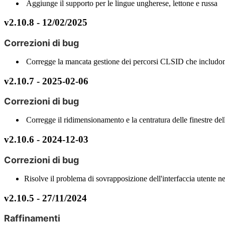
Aggiunge
il
supporto
per
le
lingue
ungherese
,
lettone
e
russa
v2
.
10
.
8
-
12
/
02
/
2025
Correzioni
di
bug
Corregge
la
mancata
gestione
dei
percorsi
CLSID
che
includo
v2
.
10
.
7
-
2025
-
02
-
06
Correzioni
di
bug
Corregge
il
ridimensionamento
e
la
centratura
delle
finestre
del
v2
.
10
.
6
-
2024
-
12
-
03
Correzioni
di
bug
Risolve
il
problema
di
sovrapposizione
dell
'
interfaccia
utente
ne
v2
.
10
.
5
-
27
/
11
/
2024
Raffinamenti