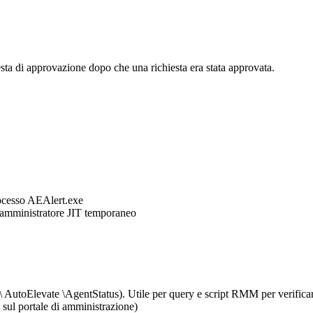
esta
di
approvazione
dopo
che
una
richiesta
era
stata
approvata
.
ocesso
AEAlert
.
exe
amministratore
JIT
temporaneo
\
AutoElevate
\
AgentStatus
)
.
Utile
per
query
e
script
RMM
per
verifica
sul
portale
di
amministrazione
)