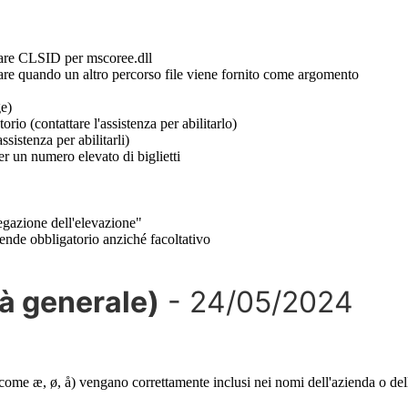
are
CLSID
per
mscoree
.
dll
are
quando
un
altro
percorso
file
viene
fornito
come
argomento
e
)
torio
(
contattare
l
'
assistenza
per
abilitarlo
)
assistenza
per
abilitarli
)
er
un
numero
elevato
di
biglietti
egazione
dell
'
elevazione
"
rende
obbligatorio
anzich
é
facoltativo
à
generale
)
-
24
/
05
/
2024
come
æ
,
ø
,
å
)
vengano
correttamente
inclusi
nei
nomi
dell
'
azienda
o
del