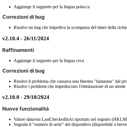
Aggiunge
il
supporto
per
la
lingua
polacca
Correzioni
di
bug
Risolve
un
bug
che
impediva
la
scomparsa
del
timer
della
richi
v2
.
10
.
4
-
26
/
11
/
2024
Raffinamenti
Aggiunge
il
supporto
per
la
lingua
ceca
Correzioni
di
bug
Risolve
il
problema
che
causava
una
finestra
"
fantasma
"
dal
pr
Risolve
i
problemi
che
impediscono
l
'
eliminazione
di
un
utente
v2
.
10
.
0
-
29
/
10
/
2024
Nuove
funzionalit
à
Valore
data
/
ora
LastCheckedInAt
riportato
nel
registro
(
HKLM
Segnala
il
"
numero
di
serie
"
del
dispositivo
(
disponibile
a
breve