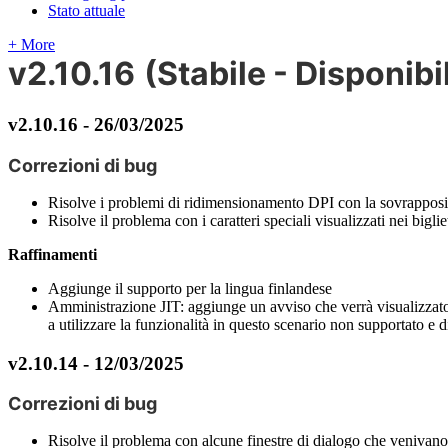
Stato attuale
+ More
v2
.
10
.
16
(
Stabile
-
Disponibil
v2
.
10
.
16
-
26
/
03
/
2025
Correzioni
di
bug
Risolve
i
problemi
di
ridimensionamento
DPI
con
la
sovrapposi
Risolve
il
problema
con
i
caratteri
speciali
visualizzati
nei
biglie
Raffinamenti
Aggiunge
il
supporto
per
la
lingua
finlandese
Amministrazione
JIT
:
aggiunge
un
avviso
che
verr
à
visualizzat
a
utilizzare
la
funzionalit
à
in
questo
scenario
non
supportato
e
d
v2
.
10
.
14
-
12
/
03
/
2025
Correzioni
di
bug
Risolve
il
problema
con
alcune
finestre
di
dialogo
che
venivano