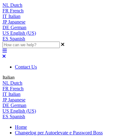
NL
Dutch
FR
French
IT
Italian
JP
Japanese
DE
German
US
English (US)
ES
Spanish
Contact Us
Italian
NL
Dutch
FR
French
IT
Italian
JP
Japanese
DE
German
US
English (US)
ES
Spanish
Home
Changelog per Autoelevate e Password Boss