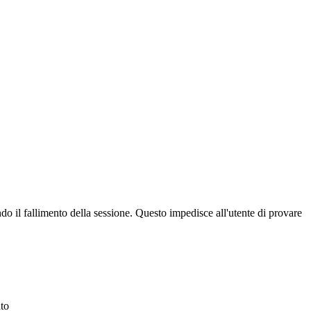
ndo
il
fallimento
della
sessione
.
Questo
impedisce
all
'
utente
di
provare
to