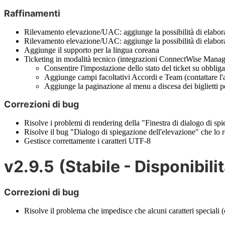
Raffinamenti
Rilevamento
elevazione
/
UAC
:
aggiunge
la
possibilit
à
di
elabor
Rilevamento
elevazione
/
UAC
:
aggiunge
la
possibilit
à
di
elabor
Aggiunge
il
supporto
per
la
lingua
coreana
Ticketing
in
modalit
à
tecnico
(
integrazioni
ConnectWise
Manag
Consentire
l
'
impostazione
dello
stato
del
ticket
su
obbliga
Aggiunge
campi
facoltativi
Accordi
e
Team
(
contattare
l
'
Aggiunge
la
paginazione
al
menu
a
discesa
dei
biglietti
p
Correzioni
di
bug
Risolve
i
problemi
di
rendering
della
"
Finestra
di
dialogo
di
spi
Risolve
il
bug
"
Dialogo
di
spiegazione
dell
'
elevazione
"
che
lo
Gestisce
correttamente
i
caratteri
UTF
-
8
v2
.
9
.
5
(
Stabile
-
Disponibilit
Correzioni
di
bug
Risolve
il
problema
che
impedisce
che
alcuni
caratteri
speciali
(