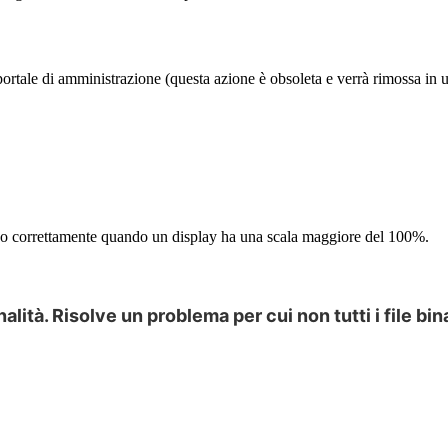
portale
di
amministrazione
(
questa
azione
è
obsoleta
e
verr
à
rimossa
in
no
correttamente
quando
un
display
ha
una
scala
maggiore
del
100
%
.
nalit
à
.
Risolve
un
problema
per
cui
non
tutti
i
file
bin