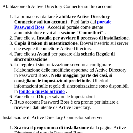
Abilitazione
di
Active
Directory
Connector
sul
tuo
account
La
prima
cosa
da
fare
è
abilitare
Active
Directory
Connector
sul
tuo
account
.
Puoi
farlo
dal
portale
Password
Boss
.
Accedi
al
portale
come
utente
amministratore
e
vai
alla
sezione
"
Connettori
"
.
Fare
clic
su
Installa
per
avviare
il
processo
di
installazione
.
Copia
il
token
di
autenticazione
.
Dovrai
inserirlo
sul
server
che
esegue
il
connettore
Active
Directory
.
Fare
clic
su
Avanti
per
passare
alla
scheda
Regole
di
sincronizzazione
.
Le
regole
di
sincronizzazione
servono
a
configurare
l
'
elaborazione
delle
modifiche
apportate
ad
Active
Directory
in
Password
Boss
.
Nella
maggior
parte
dei
casi
,
si
consigliano
le
impostazioni
predefinite
.
Ulteriori
informazioni
sulle
regole
di
sincronizzazione
sono
disponibili
in
fondo
a
questo
articolo
.
Fare
clic
su
OK
per
salvare
le
impostazioni
.
Il
tuo
account
Password
Boss
è
ora
pronto
per
iniziare
a
ricevere
i
dati
utente
da
Active
Directory
.
Installazione
di
Active
Directory
Connector
sul
server
Scarica
il
programma
di
installazione
dalla
pagina
Active
Directory
del
portale
Password
Boss
.