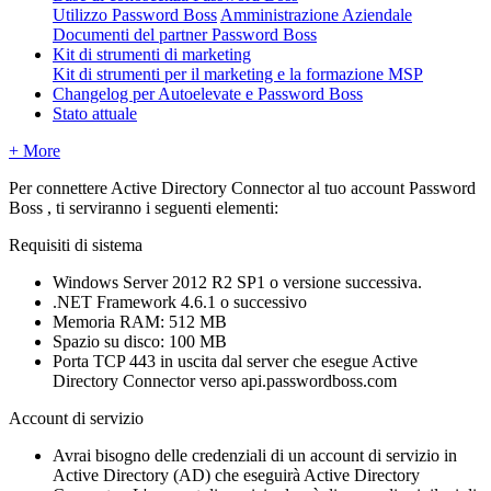
Utilizzo Password Boss
Amministrazione Aziendale
Documenti del partner Password Boss
Kit di strumenti di marketing
Kit di strumenti per il marketing e la formazione MSP
Changelog per Autoelevate e Password Boss
Stato attuale
+ More
Per
connettere
Active
Directory
Connector
al
tuo
account
Password
Boss
,
ti
serviranno
i
seguenti
elementi
:
Requisiti
di
sistema
Windows
Server
2012
R2
SP1
o
versione
successiva
.
.
NET
Framework
4
.
6
.
1
o
successivo
Memoria
RAM
:
512
MB
Spazio
su
disco
:
100
MB
Porta
TCP
443
in
uscita
dal
server
che
esegue
Active
Directory
Connector
verso
api
.
passwordboss
.
com
Account
di
servizio
Avrai
bisogno
delle
credenziali
di
un
account
di
servizio
in
Active
Directory
(
AD
)
che
eseguir
à
Active
Directory