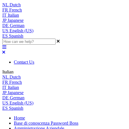
NL
Dutch
FR
French
IT
Italian
JP
Japanese
DE
German
US
English (US)
ES
Spanish
Contact Us
Italian
NL
Dutch
FR
French
IT
Italian
JP
Japanese
DE
German
US
English (US)
ES
Spanish
Home
Base di conoscenza Password Boss
Amministrazione Aziendale