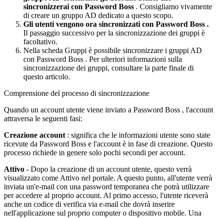
sincronizzerai
con
Password
Boss
.
Consigliamo
vivamente
di
creare
un
gruppo
AD
dedicato
a
questo
scopo
.
Gli
utenti
vengono
ora
sincronizzati
con
Password
Boss
.
Il
passaggio
successivo
per
la
sincronizzazione
dei
gruppi
è
facoltativo
.
Nella
scheda
Gruppi
è
possibile
sincronizzare
i
gruppi
AD
con
Password
Boss
.
Per
ulteriori
informazioni
sulla
sincronizzazione
dei
gruppi
,
consultare
la
parte
finale
di
questo
articolo
.
Comprensione
del
processo
di
sincronizzazione
Quando
un
account
utente
viene
inviato
a
Password
Boss
,
l
'
account
attraversa
le
seguenti
fasi
:
Creazione
account
:
significa
che
le
informazioni
utente
sono
state
ricevute
da
Password
Boss
e
l
'
account
è
in
fase
di
creazione
.
Questo
processo
richiede
in
genere
solo
pochi
secondi
per
account
.
Attivo
-
Dopo
la
creazione
di
un
account
utente
,
questo
verr
à
visualizzato
come
Attivo
nel
portale
.
A
questo
punto
,
all
'
utente
verr
à
inviata
un
'
e
-
mail
con
una
password
temporanea
che
potr
à
utilizzare
per
accedere
al
proprio
account
.
Al
primo
accesso
,
l
'
utente
ricever
à
anche
un
codice
di
verifica
via
e
-
mail
che
dovr
à
inserire
nell
'
applicazione
sul
proprio
computer
o
dispositivo
mobile
.
Una