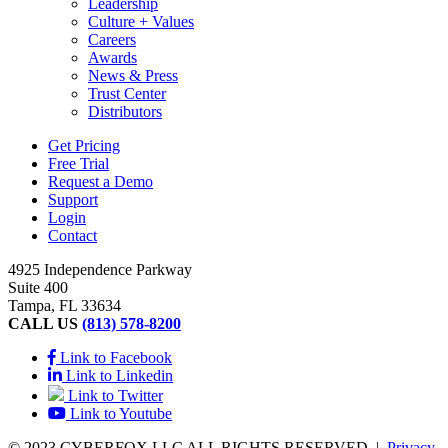
Leadership
Culture + Values
Careers
Awards
News & Press
Trust Center
Distributors
Get Pricing
Free Trial
Request a Demo
Support
Login
Contact
4925 Independence Parkway
Suite 400
Tampa, FL 33634
CALL US
(813) 578-8200
Link to Facebook
Link to Linkedin
Link to Twitter
Link to Youtube
© 2023 CYBERFOX LLC ALL RIGHTS RESERVED
|
Privacy