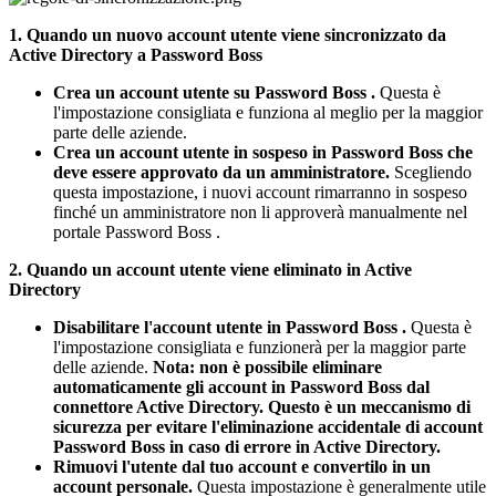
1
.
Quando
un
nuovo
account
utente
viene
sincronizzato
da
Active
Directory
a
Password
Boss
Crea
un
account
utente
su
Password
Boss
.
Questa
è
l
'
impostazione
consigliata
e
funziona
al
meglio
per
la
maggior
parte
delle
aziende
.
Crea
un
account
utente
in
sospeso
in
Password
Boss
che
deve
essere
approvato
da
un
amministratore
.
Scegliendo
questa
impostazione
,
i
nuovi
account
rimarranno
in
sospeso
finch
é
un
amministratore
non
li
approver
à
manualmente
nel
portale
Password
Boss
.
2
.
Quando
un
account
utente
viene
eliminato
in
Active
Directory
Disabilitare
l
'
account
utente
in
Password
Boss
.
Questa
è
l
'
impostazione
consigliata
e
funzioner
à
per
la
maggior
parte
delle
aziende
.
Nota
:
non
è
possibile
eliminare
automaticamente
gli
account
in
Password
Boss
dal
connettore
Active
Directory
.
Questo
è
un
meccanismo
di
sicurezza
per
evitare
l
'
eliminazione
accidentale
di
account
Password
Boss
in
caso
di
errore
in
Active
Directory
.
Rimuovi
l
'
utente
dal
tuo
account
e
convertilo
in
un
account
personale
.
Questa
impostazione
è
generalmente
utile