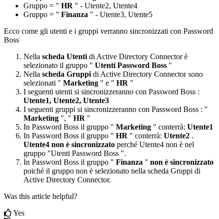
Gruppo
=
"
HR
"
-
Utente2
,
Utente4
Gruppo
=
"
Finanza
"
-
Utente3
,
Utente5
Ecco
come
gli
utenti
e
i
gruppi
verranno
sincronizzati
con
Password
Boss
Nella
scheda
Utenti
di
Active
Directory
Connector
è
selezionato
il
gruppo
"
Utenti
Password
Boss
"
Nella
scheda
Gruppi
di
Active
Directory
Connector
sono
selezionati
"
Marketing
"
e
"
HR
"
I
seguenti
utenti
si
sincronizzeranno
con
Password
Boss
:
Utente1
,
Utente2
,
Utente3
I
seguenti
gruppi
si
sincronizzeranno
con
Password
Boss
:
"
Marketing
"
,
"
HR
"
In
Password
Boss
il
gruppo
"
Marketing
"
conterr
à
:
Utente1
In
Password
Boss
il
gruppo
"
HR
"
conterr
à
:
Utente2
.
Utente4
non
è
sincronizzato
perch
é
Utente4
non
è
nel
gruppo
"
Utenti
Password
Boss
"
.
In
Password
Boss
il
gruppo
"
Finanza
"
non
è
sincronizzato
poich
é
il
gruppo
non
è
selezionato
nella
scheda
Gruppi
di
Active
Directory
Connector
.
Was this article helpful?
Yes