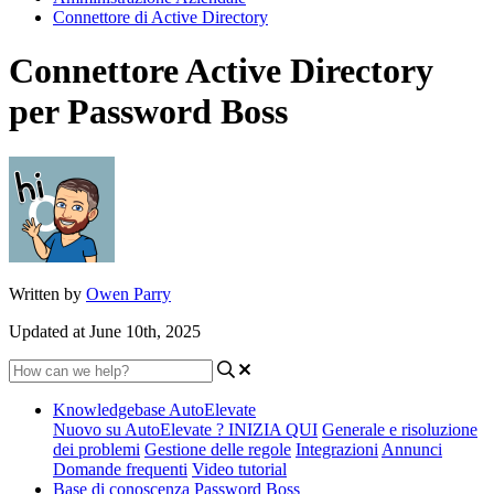
Connettore di Active Directory
Connettore Active Directory
per Password Boss
Written by
Owen Parry
Updated at June 10th, 2025
Knowledgebase AutoElevate
Nuovo su AutoElevate ? INIZIA QUI
Generale e risoluzione
dei problemi
Gestione delle regole
Integrazioni
Annunci
Domande frequenti
Video tutorial
Base di conoscenza Password Boss