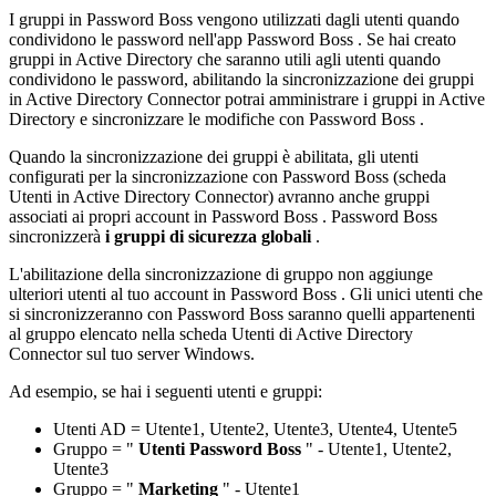
I
gruppi
in
Password
Boss
vengono
utilizzati
dagli
utenti
quando
condividono
le
password
nell
'
app
Password
Boss
.
Se
hai
creato
gruppi
in
Active
Directory
che
saranno
utili
agli
utenti
quando
condividono
le
password
,
abilitando
la
sincronizzazione
dei
gruppi
in
Active
Directory
Connector
potrai
amministrare
i
gruppi
in
Active
Directory
e
sincronizzare
le
modifiche
con
Password
Boss
.
Quando
la
sincronizzazione
dei
gruppi
è
abilitata
,
gli
utenti
configurati
per
la
sincronizzazione
con
Password
Boss
(
scheda
Utenti
in
Active
Directory
Connector
)
avranno
anche
gruppi
associati
ai
propri
account
in
Password
Boss
.
Password
Boss
sincronizzer
à
i
gruppi
di
sicurezza
globali
.
L
'
abilitazione
della
sincronizzazione
di
gruppo
non
aggiunge
ulteriori
utenti
al
tuo
account
in
Password
Boss
.
Gli
unici
utenti
che
si
sincronizzeranno
con
Password
Boss
saranno
quelli
appartenenti
al
gruppo
elencato
nella
scheda
Utenti
di
Active
Directory
Connector
sul
tuo
server
Windows
.
Ad
esempio
,
se
hai
i
seguenti
utenti
e
gruppi
:
Utenti
AD
=
Utente1
,
Utente2
,
Utente3
,
Utente4
,
Utente5
Gruppo
=
"
Utenti
Password
Boss
"
-
Utente1
,
Utente2
,
Utente3
Gruppo
=
"
Marketing
"
-
Utente1