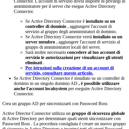
Connector
.
L
'
account
di
servizio
dovr
à
disporre
di
privilegi
di
amministratore
per
il
server
che
esegue
Active
Directory
Connector
.
Se
Active
Directory
Connector
è
installato
su
un
controller
di
dominio
,
aggiungere
l
'
account
di
servizio
al
gruppo
degli
amministratori
di
dominio
.
Se
Active
Directory
Connector
verr
à
installato
su
un
server
membro
,
aggiungere
l
'
account
di
servizio
al
gruppo
di
amministratori
locali
del
server
.
Sar
à
inoltre
necessario
concedere
al
tuo
account
di
servizio
le
autorizzazioni
per
visualizzare
gli
utenti
eliminati
.
Per
istruzioni
sulla
creazione
di
un
account
di
servizio
,
consultare
questo
articolo
.
Se
Active
Directory
Connector
è
installato
su
un
controller
di
dominio
in
un
singolo
dominio
AD
,
è
possibile
utilizzare
anche
l
'
account
localsystem
per
eseguire
Active
Directory
Connector
.
Crea
un
gruppo
AD
per
sincronizzarti
con
Password
Boss
Active
Director
Connector
utilizza
un
gruppo
di
sicurezza
globale
di
Active
Directory
per
determinare
quali
utenti
sincronizzare
con
Password
Boss
.
La
procedura
consigliata
è
creare
un
nuovo
gruppo
di
sicurezza
in
Active
Directory
e
inserirvi
tutti
gli
utenti
Password