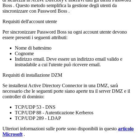
Boss
.
Questo
metodo
semplifica
la
gestione
degli
utenti
da
sincronizzare
con
Password
Boss
.
Requisiti
dell
'
account
utente
Per
sincronizzare
Password
Boss
su
ogni
account
utente
devono
essere
presenti
i
seguenti
attributi
:
Nome
di
battesimo
Cognome
Indirizzo
email
.
Deve
essere
un
indirizzo
email
valido
e
instradabile
a
cui
l
'
utente
pu
ò
ricevere
email
.
Requisiti
di
installazione
DZM
Se
installerai
Active
Directory
Connector
in
una
DMZ
,
sar
à
necessario
che
le
seguenti
porte
siano
aperte
tra
il
server
DMZ
e
il
controller
di
dominio
:
TCP
/
UDP
53
-
DNS
TCP
/
UDP
88
-
Autenticazione
Kerberos
TCP
/
UDP
289
-
LDAP
Ulteriori
informazioni
sulle
porte
sono
disponibili
in
questo
articolo
Microsoft
.