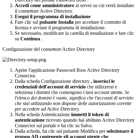
Accedi
come
amministratore
al
server
su
cui
verr
à
installato
il
connettore
Active
Directory
.
Esegui
il
programma
di
installazione
Fare
clic
sul
pulsante
Installa
per
accettare
il
contratto
di
licenza
e
avviare
il
programma
di
installazione
.
Se
necessario
,
modificare
la
cartella
di
installazione
e
fare
clic
su
Continua
.
Configurazione
del
connettore
Active
Directory
Aprire
l
'
applicazione
Password
Boss
Active
Directory
Connector
.
Dalla
scheda
Configurazione
directory
,
inserisci
le
credenziali
dell
'
account
di
servizio
che
utilizzerai
e
seleziona
i
domini
che
contengono
i
tuoi
account
utente
.
Se
l
'
elenco
dei
domini
è
vuoto
,
significa
che
l
'
account
di
servizio
che
stai
utilizzando
non
dispone
delle
autorizzazioni
corrette
per
accedere
ad
Active
Directory
.
Nella
scheda
Autenticazione
immetti
il
token
di
autenticazione
ricevuto
quando
hai
abilitato
Active
Directory
Connector
sul
portale
e
fai
clic
su
Salva
.
Dalla
scheda
,
fai
clic
sul
pulsante
Modifica
per
selezionare
il
gruppo
AD
contenente
gli
account
utente
che