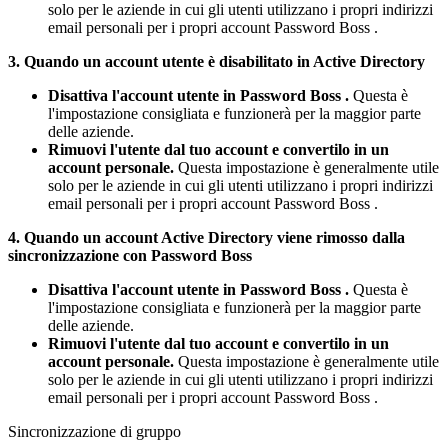
solo
per
le
aziende
in
cui
gli
utenti
utilizzano
i
propri
indirizzi
email
personali
per
i
propri
account
Password
Boss
.
3
.
Quando
un
account
utente
è
disabilitato
in
Active
Directory
Disattiva
l
'
account
utente
in
Password
Boss
.
Questa
è
l
'
impostazione
consigliata
e
funzioner
à
per
la
maggior
parte
delle
aziende
.
Rimuovi
l
'
utente
dal
tuo
account
e
convertilo
in
un
account
personale
.
Questa
impostazione
è
generalmente
utile
solo
per
le
aziende
in
cui
gli
utenti
utilizzano
i
propri
indirizzi
email
personali
per
i
propri
account
Password
Boss
.
4
.
Quando
un
account
Active
Directory
viene
rimosso
dalla
sincronizzazione
con
Password
Boss
Disattiva
l
'
account
utente
in
Password
Boss
.
Questa
è
l
'
impostazione
consigliata
e
funzioner
à
per
la
maggior
parte
delle
aziende
.
Rimuovi
l
'
utente
dal
tuo
account
e
convertilo
in
un
account
personale
.
Questa
impostazione
è
generalmente
utile
solo
per
le
aziende
in
cui
gli
utenti
utilizzano
i
propri
indirizzi
email
personali
per
i
propri
account
Password
Boss
.
Sincronizzazione
di
gruppo