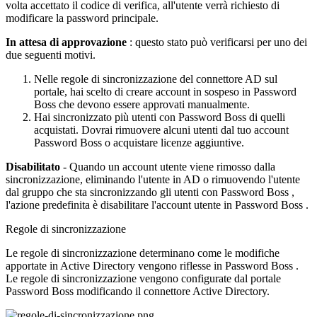
volta
accettato
il
codice
di
verifica
,
all
'
utente
verr
à
richiesto
di
modificare
la
password
principale
.
In
attesa
di
approvazione
:
questo
stato
pu
ò
verificarsi
per
uno
dei
due
seguenti
motivi
.
Nelle
regole
di
sincronizzazione
del
connettore
AD
sul
portale
,
hai
scelto
di
creare
account
in
sospeso
in
Password
Boss
che
devono
essere
approvati
manualmente
.
Hai
sincronizzato
pi
ù
utenti
con
Password
Boss
di
quelli
acquistati
.
Dovrai
rimuovere
alcuni
utenti
dal
tuo
account
Password
Boss
o
acquistare
licenze
aggiuntive
.
Disabilitato
-
Quando
un
account
utente
viene
rimosso
dalla
sincronizzazione
,
eliminando
l
'
utente
in
AD
o
rimuovendo
l
'
utente
dal
gruppo
che
sta
sincronizzando
gli
utenti
con
Password
Boss
,
l
'
azione
predefinita
è
disabilitare
l
'
account
utente
in
Password
Boss
.
Regole
di
sincronizzazione
Le
regole
di
sincronizzazione
determinano
come
le
modifiche
apportate
in
Active
Directory
vengono
riflesse
in
Password
Boss
.
Le
regole
di
sincronizzazione
vengono
configurate
dal
portale
Password
Boss
modificando
il
connettore
Active
Directory
.