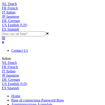
NL
Dutch
FR
French
IT
Italian
JP
Japanese
DE
German
US
English (US)
ES
Spanish
Contact Us
Italian
NL
Dutch
FR
French
IT
Italian
JP
Japanese
DE
German
US
English (US)
ES
Spanish
Home
Base di conoscenza Password Boss
Amministrazione Aziendale