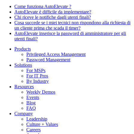
Come funziona AutoElevate ?
AutoElevate è difficile da implementare?
Chi riceve le notifiche dagli utenti finali?
Cosa succede se i miei tecnici non rispondono alla richiesta di
un cliente prima che scada il timer?
AutoElevate inserisce la password di amministratore per gli
utenti finali?
Products
Privileged Access Management
Password Management
Solutions
For MSPs
For IT Pros
By Industry
Resources
Weekly Demos
Events
Blog
FAQ
Company
Leadership
Culture + Values
Careers