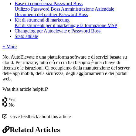
Base di conoscenza Password Boss
Utilizzo Password Boss
Amministrazione Aziendale
Documenti del partner Password Boss
Kit di strumenti di marketing
Kit di strumenti per il marketing e la formazione MSP
Changelog per Autoelevate e Password Boss
Stato attuale
+ More
No
,
AutoElevate
è
una
piattaforma
software
e
di
servizi
basata
su
cloud
.
Per
iniziare
,
tutto
ci
ò
di
cui
hai
bisogno
è
una
chiave
di
licenza
e
le
istruzioni
.
Ci
occupiamo
della
manutenzione
del
server
,
delle
app
mobili
,
della
sicurezza
,
degli
aggiornamenti
e
dei
portali
web
.
Was this article helpful?
Yes
No
Give feedback about this article
Related Articles