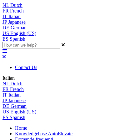
NL
Dutch
FR
French
IT
Italian
JP
Japanese
DE
German
US
English (US)
ES
Spanish
Contact Us
Italian
NL
Dutch
FR
French
IT
Italian
JP
Japanese
DE
German
US
English (US)
ES
Spanish
Home
Knowledgebase AutoElevate
Domande frequenti