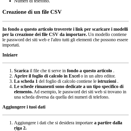
Numeri
di
telefono
.
Creazione
di
un
file
CSV
In
fondo
a
questo
articolo
troverete
i
link
per
scaricare
i
modelli
per
la
creazione
dei
file
CSV
da
importare
.
Un
modello
contiene
le
password
dei
siti
web
e
l
'
altro
tutti
gli
elementi
che
possono
essere
importati
.
Iniziare
Scarica
il
file
che
ti
serve
in
fondo
a
questo
articolo
.
Aprire
il
foglio
di
calcolo
in
Excel
o
in
un
altro
editor
.
La
scheda
1
del
foglio
di
calcolo
contiene
le
istruzioni
.
Le
schede
rimanenti
sono
dedicate
a
un
tipo
specifico
di
elemento
.
Ad
esempio
,
le
password
dei
siti
web
si
trovano
in
una
scheda
diversa
da
quella
dei
numeri
di
telefono
.
Aggiungere
i
tuoi
dati
Aggiungere
i
dati
che
si
desidera
importare
a
partire
dalla
riga
2
.