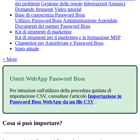
dei problemi
Gestione delle regole
Integrazioni
Annunci
Domande frequenti
Video tutorial
Base di conoscenza Password Boss
Utilizzo Password Boss
Amministrazione Aziendale
Documenti del partner Password Boss
Kit di strumenti di marketing
Kit di strumenti per il marketing e la formazione MSP
Changelog per Autoelevate e Password Boss
Stato attuale
+ More
Utenti
WebApp
Password
Boss
Per
istruzioni
sull
'
utilizzo
della
procedura
guidata
di
importazione
CSV
,
consultare
l
'
articolo
Importazione
in
Password
Boss
WebApp
da
un
file
CSV
.
Cosa
si
pu
ò
importare
?