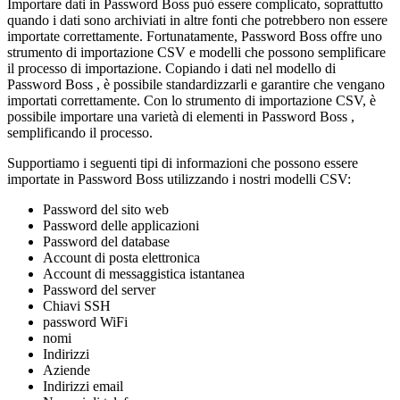
Importare
dati
in
Password
Boss
pu
ò
essere
complicato
,
soprattutto
quando
i
dati
sono
archiviati
in
altre
fonti
che
potrebbero
non
essere
importate
correttamente
.
Fortunatamente
,
Password
Boss
offre
uno
strumento
di
importazione
CSV
e
modelli
che
possono
semplificare
il
processo
di
importazione
.
Copiando
i
dati
nel
modello
di
Password
Boss
,
è
possibile
standardizzarli
e
garantire
che
vengano
importati
correttamente
.
Con
lo
strumento
di
importazione
CSV
,
è
possibile
importare
una
variet
à
di
elementi
in
Password
Boss
,
semplificando
il
processo
.
Supportiamo
i
seguenti
tipi
di
informazioni
che
possono
essere
importate
in
Password
Boss
utilizzando
i
nostri
modelli
CSV
:
Password
del
sito
web
Password
delle
applicazioni
Password
del
database
Account
di
posta
elettronica
Account
di
messaggistica
istantanea
Password
del
server
Chiavi
SSH
password
WiFi
nomi
Indirizzi
Aziende
Indirizzi
email