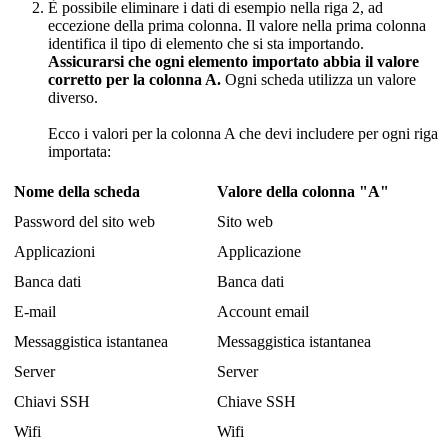
È
possibile
eliminare
i
dati
di
esempio
nella
riga
2
,
ad
eccezione
della
prima
colonna
.
Il
valore
nella
prima
colonna
identifica
il
tipo
di
elemento
che
si
sta
importando
.
Assicurarsi
che
ogni
elemento
importato
abbia
il
valore
corretto
per
la
colonna
A
.
Ogni
scheda
utilizza
un
valore
diverso
.
Ecco
i
valori
per
la
colonna
A
che
devi
includere
per
ogni
riga
importata
:
Nome
della
scheda
Valore
della
colonna
"
A
"
Password
del
sito
web
Sito
web
Applicazioni
Applicazione
Banca
dati
Banca
dati
E
-
mail
Account
email
Messaggistica
istantanea
Messaggistica
istantanea
Server
Server
Chiavi
SSH
Chiave
SSH
Wifi
Wifi