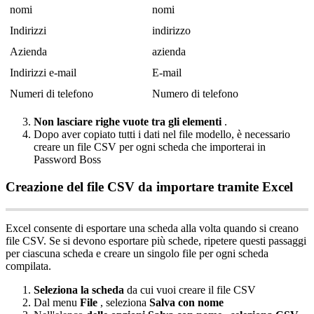
nomi
nomi
Indirizzi
indirizzo
Azienda
azienda
Indirizzi
e
-
mail
E
-
mail
Numeri
di
telefono
Numero
di
telefono
Non
lasciare
righe
vuote
tra
gli
elementi
.
Dopo
aver
copiato
tutti
i
dati
nel
file
modello
,
è
necessario
creare
un
file
CSV
per
ogni
scheda
che
importerai
in
Password
Boss
Creazione
del
file
CSV
da
importare
tramite
Excel
Excel
consente
di
esportare
una
scheda
alla
volta
quando
si
creano
file
CSV
.
Se
si
devono
esportare
pi
ù
schede
,
ripetere
questi
passaggi
per
ciascuna
scheda
e
creare
un
singolo
file
per
ogni
scheda
compilata
.
Seleziona
la
scheda
da
cui
vuoi
creare
il
file
CSV
Dal
menu
File
,
seleziona
Salva
con
nome