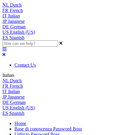
NL
Dutch
FR
French
IT
Italian
JP
Japanese
DE
German
US
English (US)
ES
Spanish
Contact Us
Italian
NL
Dutch
FR
French
IT
Italian
JP
Japanese
DE
German
US
English (US)
ES
Spanish
Home
Base di conoscenza Password Boss
Utilizzo Password Boss