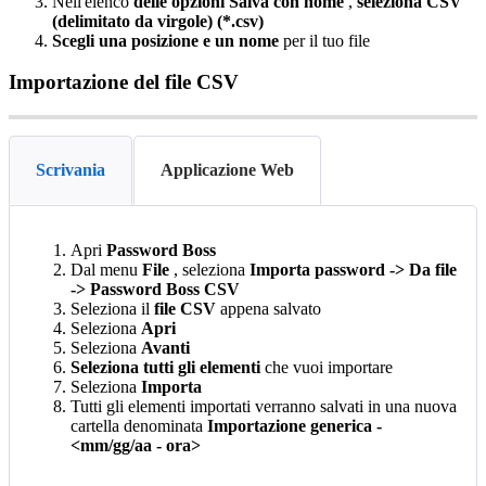
Nell
'
elenco
delle
opzioni
Salva
con
nome
,
seleziona
CSV
(
delimitato
da
virgole
)
(
*
.
csv
)
Scegli
una
posizione
e
un
nome
per
il
tuo
file
Importazione
del
file
CSV
Scrivania
Applicazione Web
Apri
Password
Boss
Dal
menu
File
,
seleziona
Importa
password
-
>
Da
file
-
>
Password
Boss
CSV
Seleziona
il
file
CSV
appena
salvato
Seleziona
Apri
Seleziona
Avanti
Seleziona
tutti
gli
elementi
che
vuoi
importare
Seleziona
Importa
Tutti
gli
elementi
importati
verranno
salvati
in
una
nuova
cartella
denominata
Importazione
generica
-
<
mm
/
gg
/
aa
-
ora
>