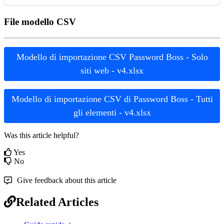
File
modello
CSV
Modello
di
importazione
CSV
Password
Boss
-
Solo
siti
web
-
v4
.
xlsx
Modello
di
importazione
CSV
di
Password
Boss
-
Tutti
gli
elementi
-
v4
.
xlsx
Was this article helpful?
Yes
No
Give feedback about this article
Related Articles