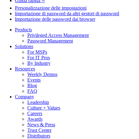
Guida rapida ⭐
Personalizzazione delle impostazioni
Importazione di password da altri gestori di password
Importazione delle password dai browser
Products
Privileged Access Management
Password Management
Solutions
For MSPs
For IT Pros
By Industry
Resources
Weekly Demos
Events
Blog
FAQ
Company
Leadership
Culture + Values
Careers
Awards
News & Press
Trust Center
Distributors