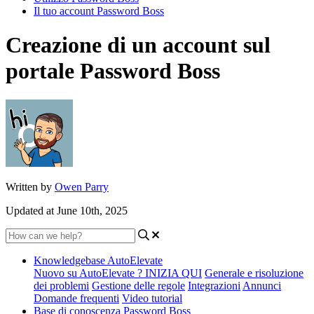
Il tuo account Password Boss
Creazione di un account sul
portale Password Boss
Written by
Owen Parry
Updated at June 10th, 2025
Knowledgebase AutoElevate
Nuovo su AutoElevate ? INIZIA QUI
Generale e risoluzione
dei problemi
Gestione delle regole
Integrazioni
Annunci
Domande frequenti
Video tutorial
Base di conoscenza Password Boss