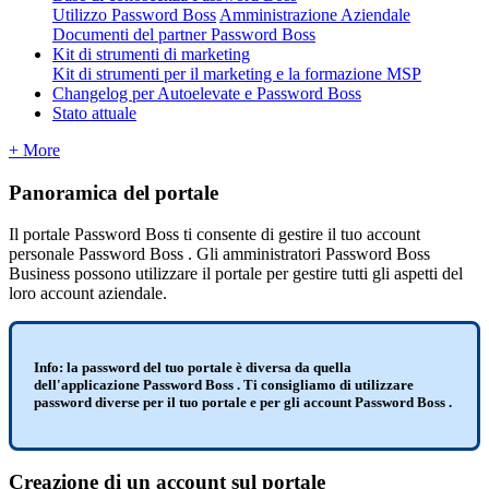
Utilizzo Password Boss
Amministrazione Aziendale
Documenti del partner Password Boss
Kit di strumenti di marketing
Kit di strumenti per il marketing e la formazione MSP
Changelog per Autoelevate e Password Boss
Stato attuale
+ More
Panoramica
del
portale
Il
portale
Password
Boss
ti
consente
di
gestire
il
tuo
account
personale
Password
Boss
.
Gli
amministratori
Password
Boss
Business
possono
utilizzare
il
portale
per
gestire
tutti
gli
aspetti
del
loro
account
aziendale
.
Info
:
la
password
del
tuo
portale
è
diversa
da
quella
dell
'
applicazione
Password
Boss
.
Ti
consigliamo
di
utilizzare
password
diverse
per
il
tuo
portale
e
per
gli
account
Password
Boss
.
Creazione
di
un
account
sul
portale