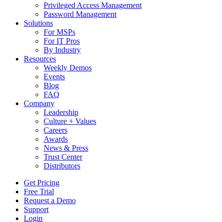
Privileged Access Management
Password Management
Solutions
For MSPs
For IT Pros
By Industry
Resources
Weekly Demos
Events
Blog
FAQ
Company
Leadership
Culture + Values
Careers
Awards
News & Press
Trust Center
Distributors
Get Pricing
Free Trial
Request a Demo
Support
Login