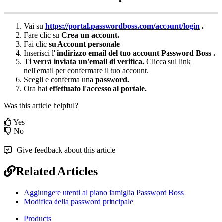
Vai
su
https
:
/
/
portal
.
passwordboss
.
com
/
account
/
login
.
Fare
clic
su
Crea
un
account
.
Fai
clic
su
Account
personale
Inserisci
l
'
indirizzo
email
del
tuo
account
Password
Boss
.
Ti
verr
à
inviata
un
'
email
di
verifica
.
Clicca
sul
link
nell
'
email
per
confermare
il
tuo
account
.
Scegli
e
conferma
una
password
.
Ora
hai
effettuato
l
'
accesso
al
portale
.
Was this article helpful?
Yes
No
Give feedback about this article
Related Articles
Aggiungere utenti al piano famiglia Password Boss
Modifica della password principale
Products