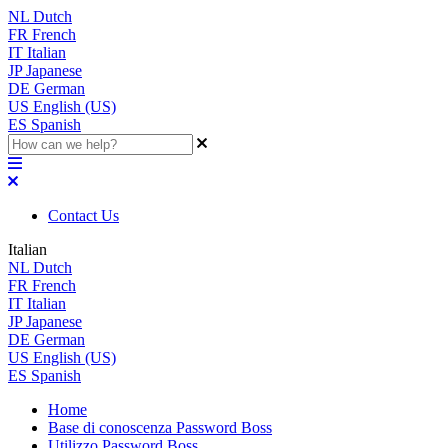
NL
Dutch
FR
French
IT
Italian
JP
Japanese
DE
German
US
English (US)
ES
Spanish
Contact Us
Italian
NL
Dutch
FR
French
IT
Italian
JP
Japanese
DE
German
US
English (US)
ES
Spanish
Home
Base di conoscenza Password Boss
Utilizzo Password Boss