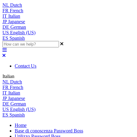
NL
Dutch
FR
French
IT
Italian
JP
Japanese
DE
German
US
English (US)
ES
Spanish
Contact Us
Italian
NL
Dutch
FR
French
IT
Italian
JP
Japanese
DE
German
US
English (US)
ES
Spanish
Home
Base di conoscenza Password Boss
Utilizzo Password Boss