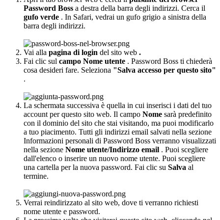
Password
Boss
a
destra
della
barra
degli
indirizzi
.
Cerca
il
gufo
verde
.
In
Safari
,
vedrai
un
gufo
grigio
a
sinistra
della
barra
degli
indirizzi
.
Vai
alla
pagina
di
login
del
sito
web
.
Fai
clic
sul
campo
Nome
utente
.
Password
Boss
ti
chieder
à
cosa
desideri
fare
.
Seleziona
"
Salva
accesso
per
questo
sito
"
.
La
schermata
successiva
è
quella
in
cui
inserisci
i
dati
del
tuo
account
per
questo
sito
web
.
Il
campo
Nome
sar
à
predefinito
con
il
dominio
del
sito
che
stai
visitando
,
ma
puoi
modificarlo
a
tuo
piacimento
.
Tutti
gli
indirizzi
email
salvati
nella
sezione
Informazioni
personali
di
Password
Boss
verranno
visualizzati
nella
sezione
Nome
utente
/
Indirizzo
email
.
Puoi
scegliere
dall
'
elenco
o
inserire
un
nuovo
nome
utente
.
Puoi
scegliere
una
cartella
per
la
nuova
password
.
Fai
clic
su
Salva
al
termine
.
Verrai
reindirizzato
al
sito
web
,
dove
ti
verranno
richiesti
nome
utente
e
password
.