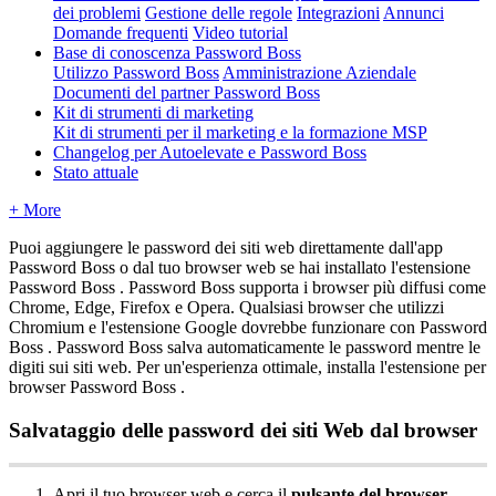
dei problemi
Gestione delle regole
Integrazioni
Annunci
Domande frequenti
Video tutorial
Base di conoscenza Password Boss
Utilizzo Password Boss
Amministrazione Aziendale
Documenti del partner Password Boss
Kit di strumenti di marketing
Kit di strumenti per il marketing e la formazione MSP
Changelog per Autoelevate e Password Boss
Stato attuale
+ More
Puoi
aggiungere
le
password
dei
siti
web
direttamente
dall
'
app
Password
Boss
o
dal
tuo
browser
web
se
hai
installato
l
'
estensione
Password
Boss
.
Password
Boss
supporta
i
browser
pi
ù
diffusi
come
Chrome
,
Edge
,
Firefox
e
Opera
.
Qualsiasi
browser
che
utilizzi
Chromium
e
l
'
estensione
Google
dovrebbe
funzionare
con
Password
Boss
.
Password
Boss
salva
automaticamente
le
password
mentre
le
digiti
sui
siti
web
.
Per
un
'
esperienza
ottimale
,
installa
l
'
estensione
per
browser
Password
Boss
.
Salvataggio
delle
password
dei
siti
Web
dal
browser
Apri
il
tuo
browser
web
e
cerca
il
pulsante
del
browser