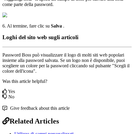
come
parte
della
password
.
6
.
Al
termine
,
fare
clic
su
Salva
.
Loghi
del
sito
web
sugli
articoli
Password
Boss
pu
ò
visualizzare
il
logo
di
molti
siti
web
popolari
insieme
alla
password
salvata
.
Se
un
logo
non
è
disponibile
,
puoi
scegliere
un
colore
per
la
password
cliccando
sul
pulsante
"
Scegli
il
colore
dell
'
icona
"
.
Was this article helpful?
Yes
No
Give feedback about this article
Related Articles
Utilizzo di campi personalizzati