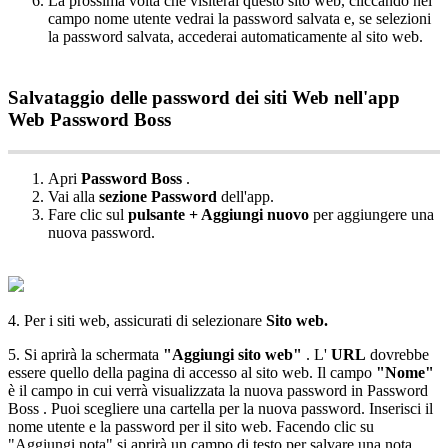
La
prossima
volta
che
visiterai
questo
sito
web
,
cliccando
nel
campo
nome
utente
vedrai
la
password
salvata
e
,
se
selezioni
la
password
salvata
,
accederai
automaticamente
al
sito
web
.
Salvataggio
delle
password
dei
siti
Web
nell
'
app
Web
Password
Boss
Apri
Password
Boss
.
Vai
alla
sezione
Password
dell
'
app
.
Fare
clic
sul
pulsante
+
Aggiungi
nuovo
per
aggiungere
una
nuova
password
.
4
.
Per
i
siti
web
,
assicurati
di
selezionare
Sito
web
.
5
.
Si
aprir
à
la
schermata
"
Aggiungi
sito
web
"
.
L
'
URL
dovrebbe
essere
quello
della
pagina
di
accesso
al
sito
web
.
Il
campo
"
Nome
"
è
il
campo
in
cui
verr
à
visualizzata
la
nuova
password
in
Password
Boss
.
Puoi
scegliere
una
cartella
per
la
nuova
password
.
Inserisci
il
nome
utente
e
la
password
per
il
sito
web
.
Facendo
clic
su
"
Aggiungi
nota
"
si
aprir
à
un
campo
di
testo
per
salvare
una
nota