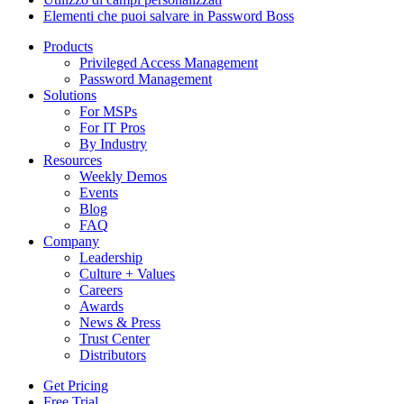
Elementi che puoi salvare in Password Boss
Products
Privileged Access Management
Password Management
Solutions
For MSPs
For IT Pros
By Industry
Resources
Weekly Demos
Events
Blog
FAQ
Company
Leadership
Culture + Values
Careers
Awards
News & Press
Trust Center
Distributors
Get Pricing
Free Trial