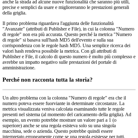
anche
la
strada
ad
alcune
nuove
funzionalit
à
che
saranno
pi
ù
utili
,
precise
e
semplici
da
usare
e
miglioreranno
le
prestazioni
generali
della
griglia
.
Il
primo
problema
riguardava
l
'
aggiunta
delle
funzionalit
à
"
Avanzate
"
(
attributi
di
Publisher
e
File
)
,
in
cui
la
colonna
"
Numero
di
regole
"
non
era
pi
ù
accurata
.
Questo
perch
é
la
metrica
"
Numero
di
regole
"
si
basava
sull
'
hash
MD5
dell
'
evento
e
sulla
sua
corrispondenza
con
le
regole
hash
MD5
.
Una
semplice
ricerca
dei
valori
hash
rendeva
possibile
la
metrica
.
Con
gli
attributi
di
Publisher
e
File
,
il
calcolo
di
questo
numero
è
molto
pi
ù
complesso
e
avrebbe
un
impatto
negativo
sulle
prestazioni
del
portale
di
amministrazione
.
Perch
é
non
racconta
tutta
la
storia
?
Un
altro
problema
con
la
colonna
"
Numero
di
regole
"
era
che
il
numero
poteva
essere
fuorviante
in
determinate
circostanze
.
La
metrica
visualizzata
veniva
calcolata
esaminando
tutte
le
regole
presenti
nel
sistema
(
al
momento
del
caricamento
della
griglia
)
.
Ad
esempio
,
un
evento
potrebbe
mostrare
un
valore
pari
a
1
(
o
superiore
)
anche
se
una
regola
esisteva
solo
su
una
singola
macchina
,
sede
o
azienda
.
Questo
potrebbe
quindi
essere
interpretato
erroneamente
come
se
una
regola
esistesse
per
tutti
,