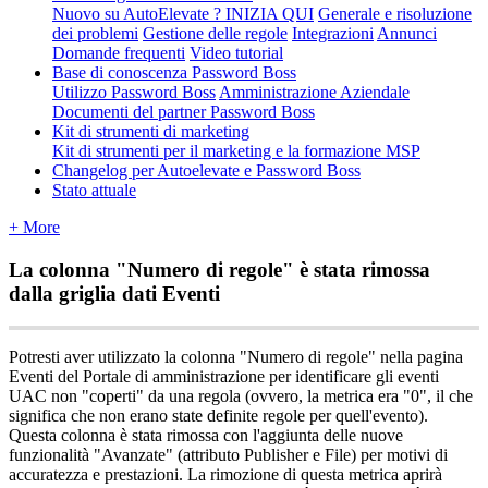
Nuovo su AutoElevate ? INIZIA QUI
Generale e risoluzione
dei problemi
Gestione delle regole
Integrazioni
Annunci
Domande frequenti
Video tutorial
Base di conoscenza Password Boss
Utilizzo Password Boss
Amministrazione Aziendale
Documenti del partner Password Boss
Kit di strumenti di marketing
Kit di strumenti per il marketing e la formazione MSP
Changelog per Autoelevate e Password Boss
Stato attuale
+ More
La
colonna
"
Numero
di
regole
"
è
stata
rimossa
dalla
griglia
dati
Eventi
Potresti
aver
utilizzato
la
colonna
"
Numero
di
regole
"
nella
pagina
Eventi
del
Portale
di
amministrazione
per
identificare
gli
eventi
UAC
non
"
coperti
"
da
una
regola
(
ovvero
,
la
metrica
era
"
0
"
,
il
che
significa
che
non
erano
state
definite
regole
per
quell
'
evento
)
.
Questa
colonna
è
stata
rimossa
con
l
'
aggiunta
delle
nuove
funzionalit
à
"
Avanzate
"
(
attributo
Publisher
e
File
)
per
motivi
di
accuratezza
e
prestazioni
.
La
rimozione
di
questa
metrica
aprir
à