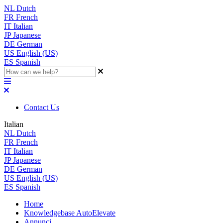
NL
Dutch
FR
French
IT
Italian
JP
Japanese
DE
German
US
English (US)
ES
Spanish
Contact Us
Italian
NL
Dutch
FR
French
IT
Italian
JP
Japanese
DE
German
US
English (US)
ES
Spanish
Home
Knowledgebase AutoElevate
Annunci