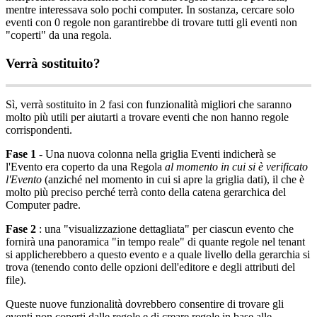
mentre
interessava
solo
pochi
computer
.
In
sostanza
,
cercare
solo
eventi
con
0
regole
non
garantirebbe
di
trovare
tutti
gli
eventi
non
"
coperti
"
da
una
regola
.
Verr
à
sostituito
?
S
ì
,
verr
à
sostituito
in
2
fasi
con
funzionalit
à
migliori
che
saranno
molto
pi
ù
utili
per
aiutarti
a
trovare
eventi
che
non
hanno
regole
corrispondenti
.
Fase
1
-
Una
nuova
colonna
nella
griglia
Eventi
indicher
à
se
l
'
Evento
era
coperto
da
una
Regola
al
momento
in
cui
si
è
verificato
l
'
Evento
(
anzich
é
nel
momento
in
cui
si
apre
la
griglia
dati
)
,
il
che
è
molto
pi
ù
preciso
perch
é
terr
à
conto
della
catena
gerarchica
del
Computer
padre
.
Fase
2
:
una
"
visualizzazione
dettagliata
"
per
ciascun
evento
che
fornir
à
una
panoramica
"
in
tempo
reale
"
di
quante
regole
nel
tenant
si
applicherebbero
a
questo
evento
e
a
quale
livello
della
gerarchia
si
trova
(
tenendo
conto
delle
opzioni
dell
'
editore
e
degli
attributi
del
file
)
.
Queste
nuove
funzionalit
à
dovrebbero
consentire
di
trovare
gli
eventi
non
coperti
dalle
regole
e
di
creare
regole
in
base
alle