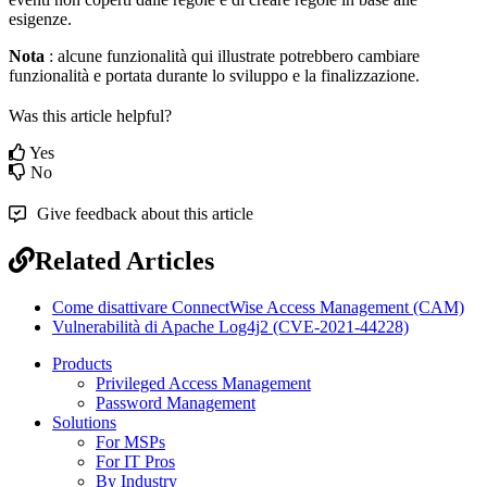
esigenze
.
Nota
:
alcune
funzionalit
à
qui
illustrate
potrebbero
cambiare
funzionalit
à
e
portata
durante
lo
sviluppo
e
la
finalizzazione
.
Was this article helpful?
Yes
No
Give feedback about this article
Related Articles
Come disattivare ConnectWise Access Management (CAM)
Vulnerabilità di Apache Log4j2 (CVE-2021-44228)
Products
Privileged Access Management
Password Management
Solutions
For MSPs
For IT Pros
By Industry