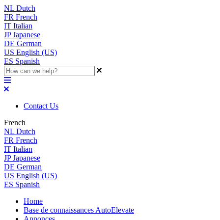
NL
Dutch
FR
French
IT
Italian
JP
Japanese
DE
German
US
English (US)
ES
Spanish
Contact Us
French
NL
Dutch
FR
French
IT
Italian
JP
Japanese
DE
German
US
English (US)
ES
Spanish
Home
Base de connaissances AutoElevate
Annonces