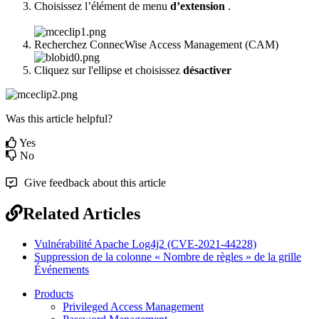
Choisissez
l
’
é
l
é
ment
de
menu
d
’
extension
.
Recherchez
ConnecWise
Access
Management
(
CAM
)
Cliquez
sur
l
'
ellipse
et
choisissez
d
é
sactiver
Was this article helpful?
Yes
No
Give feedback about this article
Related Articles
Vulnérabilité Apache Log4j2 (CVE-2021-44228)
Suppression de la colonne « Nombre de règles » de la grille
Événements
Products
Privileged Access Management