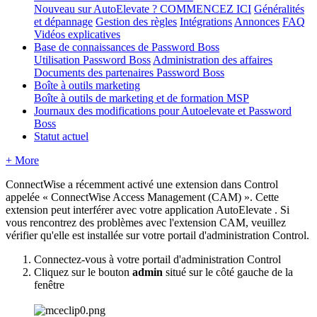
Nouveau sur AutoElevate ? COMMENCEZ ICI
Généralités
et dépannage
Gestion des règles
Intégrations
Annonces
FAQ
Vidéos explicatives
Base de connaissances de Password Boss
Utilisation Password Boss
Administration des affaires
Documents des partenaires Password Boss
Boîte à outils marketing
Boîte à outils de marketing et de formation MSP
Journaux des modifications pour Autoelevate et Password
Boss
Statut actuel
+ More
ConnectWise
a
r
é
cemment
activ
é
une
extension
dans
Control
appel
é
e
«
ConnectWise
Access
Management
(
CAM
)
»
.
Cette
extension
peut
interf
é
rer
avec
votre
application
AutoElevate
.
Si
vous
rencontrez
des
probl
è
mes
avec
l
'
extension
CAM
,
veuillez
v
é
rifier
qu
'
elle
est
install
é
e
sur
votre
portail
d
'
administration
Control
.
Connectez
-
vous
à
votre
portail
d
'
administration
Control
Cliquez
sur
le
bouton
admin
situ
é
sur
le
c
ô
t
é
gauche
de
la
fen
ê
tre