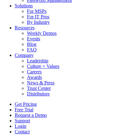
Password Management
Solutions
For MSPs
For IT Pros
By Industry
Resources
Weekly Demos
Events
Blog
FAQ
Company
Leadership
Culture + Values
Careers
Awards
News & Press
Trust Center
Distributors
Get Pricing
Free Trial
Request a Demo
Support
Login
Contact