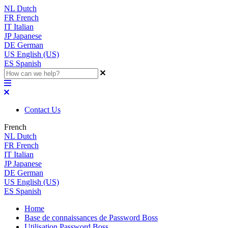
NL
Dutch
FR
French
IT
Italian
JP
Japanese
DE
German
US
English (US)
ES
Spanish
Contact Us
French
NL
Dutch
FR
French
IT
Italian
JP
Japanese
DE
German
US
English (US)
ES
Spanish
Home
Base de connaissances de Password Boss
Utilisation Password Boss