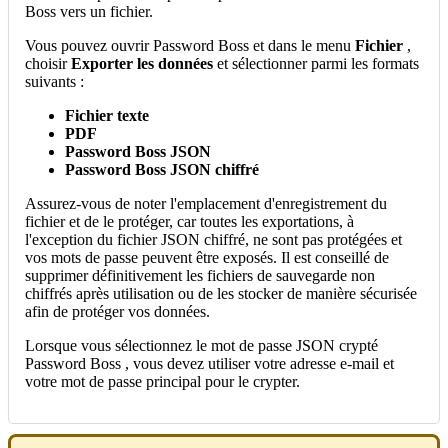
Boss
vers
un
fichier
.
Vous
pouvez
ouvrir
Password
Boss
et
dans
le
menu
Fichier
,
choisir
Exporter
les
donn
é
es
et
s
é
lectionner
parmi
les
formats
suivants
:
Fichier
texte
PDF
Password
Boss
JSON
Password
Boss
JSON
chiffr
é
Assurez
-
vous
de
noter
l
'
emplacement
d
'
enregistrement
du
fichier
et
de
le
prot
é
ger
,
car
toutes
les
exportations
,
à
l
'
exception
du
fichier
JSON
chiffr
é
,
ne
sont
pas
prot
é
g
é
es
et
vos
mots
de
passe
peuvent
ê
tre
expos
é
s
.
Il
est
conseill
é
de
supprimer
d
é
finitivement
les
fichiers
de
sauvegarde
non
chiffr
é
s
apr
è
s
utilisation
ou
de
les
stocker
de
mani
è
re
s
é
curis
é
e
afin
de
prot
é
ger
vos
donn
é
es
.
Lorsque
vous
s
é
lectionnez
le
mot
de
passe
JSON
crypt
é
Password
Boss
,
vous
devez
utiliser
votre
adresse
e
-
mail
et
votre
mot
de
passe
principal
pour
le
crypter
.