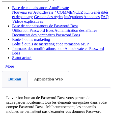
Base de connaissances AutoElevate
Nouveau sur AutoElevate ? COMMENCEZ ICI
Généralités
et dépannage
Gestion des règles
Intégrations
Annonces
FAQ
Vidéos explicatives
Base de connaissances de Password Boss
Utilisation Password Boss
Administration des affaires
Documents des partenaires Password Boss
Boîte à outils marketing
Boîte à outils de marketing et de formation MSP
Journaux des modifications pour Autoelevate et Password
Boss
Statut actuel
+ More
Bureau
Application Web
La
version
bureau
de
Password
Boss
vous
permet
de
sauvegarder
localement
tous
les
é
l
é
ments
enregistr
é
s
dans
votre
compte
Password
Boss
.
Malheureusement
,
les
appareils
mobiles
ne
permettent
pas
d
'
exporter
vos
donn
é
es
Password