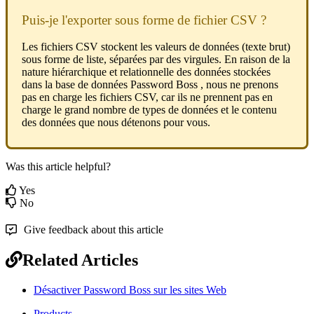
Puis
-
je
l
'
exporter
sous
forme
de
fichier
CSV
?
Les
fichiers
CSV
stockent
les
valeurs
de
donn
é
es
(
texte
brut
)
sous
forme
de
liste
,
s
é
par
é
es
par
des
virgules
.
En
raison
de
la
nature
hi
é
rarchique
et
relationnelle
des
donn
é
es
stock
é
es
dans
la
base
de
donn
é
es
Password
Boss
,
nous
ne
prenons
pas
en
charge
les
fichiers
CSV
,
car
ils
ne
prennent
pas
en
charge
le
grand
nombre
de
types
de
donn
é
es
et
le
contenu
des
donn
é
es
que
nous
d
é
tenons
pour
vous
.
Was this article helpful?
Yes
No
Give feedback about this article
Related Articles
Désactiver Password Boss sur les sites Web
Products