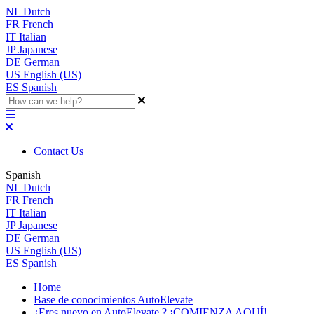
NL
Dutch
FR
French
IT
Italian
JP
Japanese
DE
German
US
English (US)
ES
Spanish
Contact Us
Spanish
NL
Dutch
FR
French
IT
Italian
JP
Japanese
DE
German
US
English (US)
ES
Spanish
Home
Base de conocimientos AutoElevate
¿Eres nuevo en AutoElevate ? ¡COMIENZA AQUÍ!