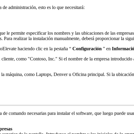
a
de
administraci
ó
n
,
esto
es
lo
que
necesitar
á
:
que
le
permite
especificar
los
nombres
y
las
ubicaciones
de
las
empresas
s
.
Para
realizar
la
instalaci
ó
n
manualmente
,
deber
á
proporcionar
la
sigu
oElevate
haciendo
clic
en
la
pesta
ñ
a
“
Configuraci
ó
n
”
en
Informaci
n
cliente
,
como
"
Contoso
,
Inc
.
"
Si
el
nombre
de
la
empresa
introducido
la
m
á
quina
,
como
Laptops
,
Denver
u
Oficina
principal
.
Si
la
ubicaci
ó
a
de
comando
necesarias
para
instalar
el
software
,
que
luego
puede
usa
resas