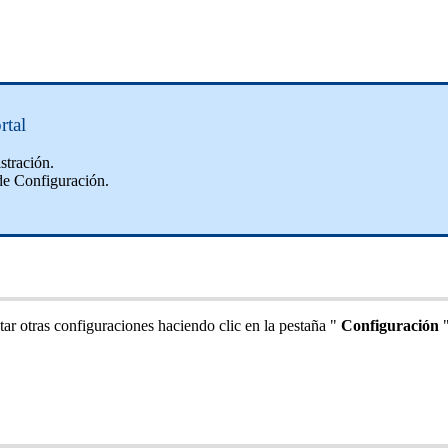
rtal
straci
ó
n
.
de
Configuraci
ó
n
.
tar
otras
configuraciones
haciendo
clic
en
la
pesta
ñ
a
"
Configuraci
ó
n