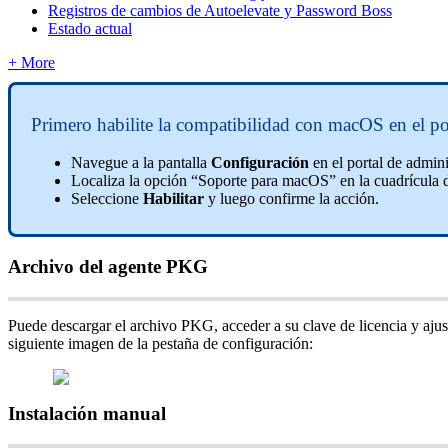
Registros de cambios de Autoelevate y Password Boss
Estado actual
+ More
Primero
habilite
la
compatibilidad
con
macOS
en
el
po
Navegue
a
la
pantalla
Configuraci
ó
n
en
el
portal
de
admini
Localiza
la
opci
ó
n
“
Soporte
para
macOS
”
en
la
cuadr
í
cula
Seleccione
Habilitar
y
luego
confirme
la
acci
ó
n
.
Archivo
del
agente
PKG
Puede
descargar
el
archivo
PKG
,
acceder
a
su
clave
de
licencia
y
ajus
siguiente
imagen
de
la
pesta
ñ
a
de
configuraci
ó
n
:
Instalaci
ó
n
manual