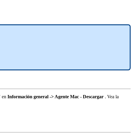
"
en
Informaci
ó
n
general
-
>
Agente
Mac
-
Descargar
.
Vea
la