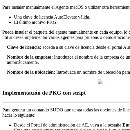
Para
instalar
manualmente
el
Agente
macOS
o
utilizar
otra
herramient
Una
clave
de
licencia
AutoElevate
v
á
lida
.
El
ú
ltimo
archivo
PKG
.
Puede
instalar
el
paquete
del
agente
manualmente
en
cada
equipo
,
lo
ú
til
si
desea
implementar
varios
agentes
para
pruebas
o
demostracione
Clave
de
licencia
:
acceda
a
su
clave
de
licencia
desde
el
portal
Aut
Nombre
de
la
empresa
:
Introduzca
el
nombre
de
la
empresa
de
u
autom
á
ticamente
.
Nombre
de
la
ubicaci
ó
n
:
Introduzca
un
nombre
de
ubicaci
ó
n
para
Implementaci
ó
n
de
PKG
con
script
Para
generar
un
comando
SUDO
que
tenga
todas
las
opciones
de
l
í
ne
hacer
lo
siguiente
:
Desde
el
Portal
de
administraci
ó
n
de
AE
,
vaya
a
la
pesta
ñ
a
Emp