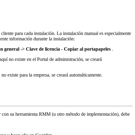
cliente
para
cada
instalaci
ó
n
.
La
instalaci
ó
n
manual
es
especialmente
iente
informaci
ó
n
durante
la
instalaci
ó
n
:
ó
n
general
-
>
Clave
de
licencia
-
Copiar
al
portapapeles
.
aqu
í
no
existe
en
el
Portal
de
administraci
ó
n
,
se
crear
á
n
no
existe
para
la
empresa
,
se
crear
á
autom
á
ticamente
.
r
con
su
herramienta
RMM
(
u
otro
m
é
todo
de
implementaci
ó
n
)
,
debe