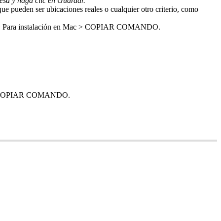
esa
y
haga
clic
en
Guardar
.
que
pueden
ser
ubicaciones
reales
o
cualquier
otro
criterio
,
como
>
Para
instalaci
ó
n
en
Mac
>
COPIAR
COMANDO
.
OPIAR
COMANDO
.