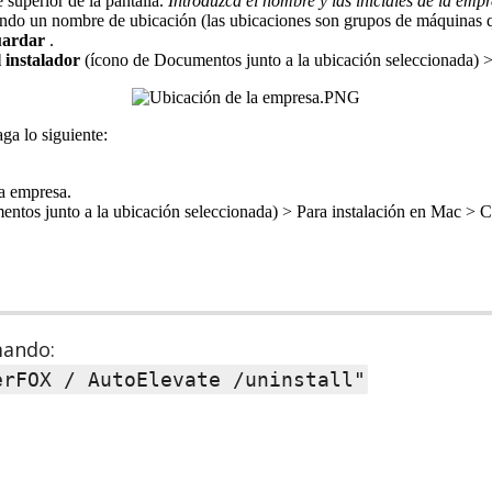
e
superior
de
la
pantalla
.
Introduzca
el
nombre
y
las
iniciales
de
la
empr
ando
un
nombre
de
ubicaci
ó
n
(
las
ubicaciones
son
grupos
de
m
á
quinas
uardar
.
l
instalador
(
í
cono
de
Documentos
junto
a
la
ubicaci
ó
n
seleccionada
)
aga
lo
siguiente
:
a
empresa
.
entos
junto
a
la
ubicaci
ó
n
seleccionada
)
>
Para
instalaci
ó
n
en
Mac
>
C
mando
:
erFOX
/
AutoElevate
/
uninstall
"