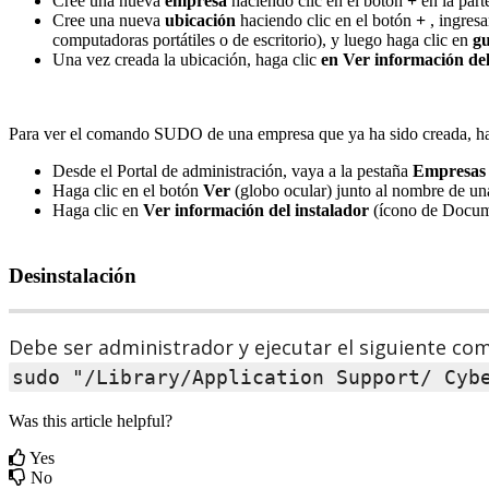
Cree
una
nueva
empresa
haciendo
clic
en
el
bot
ó
n
+
en
la
part
Cree
una
nueva
ubicaci
ó
n
haciendo
clic
en
el
bot
ó
n
+
,
ingres
computadoras
port
á
tiles
o
de
escritorio
)
,
y
luego
haga
clic
en
g
Una
vez
creada
la
ubicaci
ó
n
,
haga
clic
en
Ver
informaci
ó
n
de
Para
ver
el
comando
SUDO
de
una
empresa
que
ya
ha
sido
creada
,
h
Desde
el
Portal
de
administraci
ó
n
,
vaya
a
la
pesta
ñ
a
Empresas
Haga
clic
en
el
bot
ó
n
Ver
(
globo
ocular
)
junto
al
nombre
de
un
Haga
clic
en
Ver
informaci
ó
n
del
instalador
(
í
cono
de
Docum
Desinstalaci
ó
n
Debe
ser
administrador
y
ejecutar
el
siguiente
co
sudo
"
/
Library
/
Application
Support
/
Cyb
Was this article helpful?
Yes
No