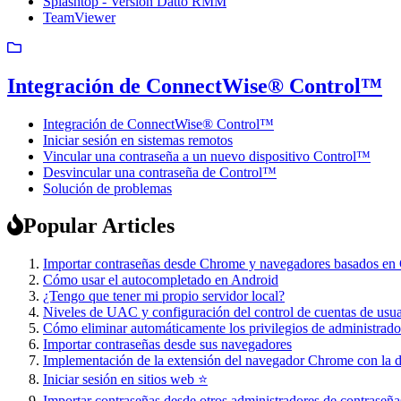
Splashtop - Versión Datto RMM
TeamViewer
Integración de ConnectWise® Control™
Integración de ConnectWise® Control™
Iniciar sesión en sistemas remotos
Vincular una contraseña a un nuevo dispositivo Control™
Desvincular una contraseña de Control™
Solución de problemas
Popular Articles
Importar contraseñas desde Chrome y navegadores basados e
Cómo usar el autocompletado en Android
¿Tengo que tener mi propio servidor local?
Niveles de UAC y configuración del control de cuentas de us
Cómo eliminar automáticamente los privilegios de administrado
Importar contraseñas desde sus navegadores
Implementación de la extensión del navegador Chrome con la d
Iniciar sesión en sitios web ⭐
Importar contraseñas desde otros administradores de contraseña