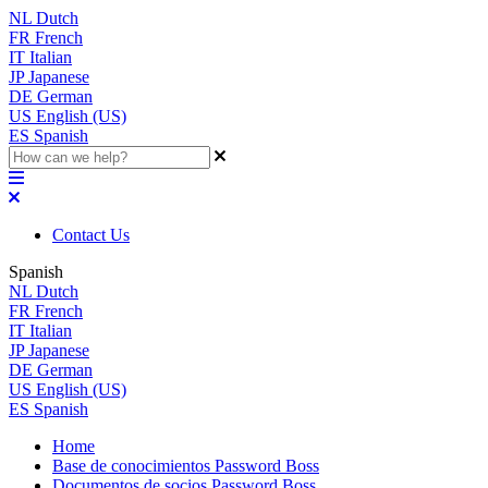
NL
Dutch
FR
French
IT
Italian
JP
Japanese
DE
German
US
English (US)
ES
Spanish
Contact Us
Spanish
NL
Dutch
FR
French
IT
Italian
JP
Japanese
DE
German
US
English (US)
ES
Spanish
Home
Base de conocimientos Password Boss
Documentos de socios Password Boss