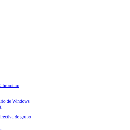
n Chromium
uario de Windows
r
irectiva de grupo
s