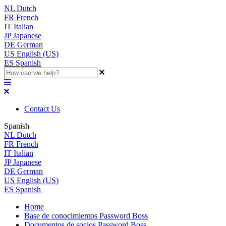
NL
Dutch
FR
French
IT
Italian
JP
Japanese
DE
German
US
English (US)
ES
Spanish
Contact Us
Spanish
NL
Dutch
FR
French
IT
Italian
JP
Japanese
DE
German
US
English (US)
ES
Spanish
Home
Base de conocimientos Password Boss
Documentos de socios Password Boss