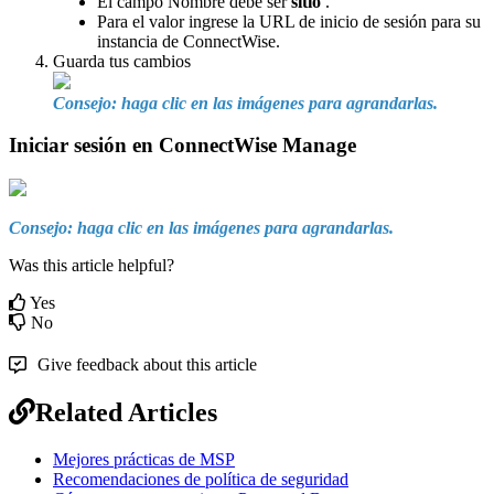
El
campo
Nombre
debe
ser
sitio
.
Para
el
valor
ingrese
la
URL
de
inicio
de
sesi
ó
n
para
su
instancia
de
ConnectWise
.
Guarda
tus
cambios
Consejo
:
haga
clic
en
las
im
á
genes
para
agrandarlas
.
Iniciar
sesi
ó
n
en
ConnectWise
Manage
Consejo
:
haga
clic
en
las
im
á
genes
para
agrandarlas
.
Was this article helpful?
Yes
No
Give feedback about this article
Related Articles
Mejores prácticas de MSP
Recomendaciones de política de seguridad