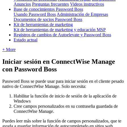
Anuncios
Preguntas frecuentes
Videos instructivos
Base de conocimientos Password Boss
Usando Password Boss
Administración de Empresas
Documentos de socios Password Boss
Kit de herramientas de marketing
Kit de herramientas de marketing y educación MSP
Registros de cambios de Autoelevate y Password Boss
Estado actual
+ More
Iniciar
sesi
ó
n
en
ConnectWise
Manage
con
Password
Boss
Password
Boss
se
puede
usar
para
iniciar
sesi
ó
n
en
el
cliente
pesado
nativo
de
ConnectWise
Manage
.
Solo
necesita
:
Habilitar
la
funci
ó
n
de
inicio
de
sesi
ó
n
de
la
aplicaci
ó
n
de
Windows
Cree
campos
personalizados
en
su
contrase
ñ
a
guardada
de
ConnectWise
Manage
.
Puedes
leer
m
á
s
sobre
la
funci
ó
n
de
campos
personalizados
,
que
te
ayuda
a
guardar
informaci
ó
n
de
autocompletado
en
sitios
web