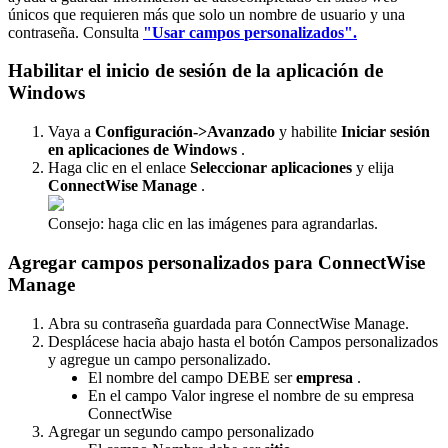
ú
nicos
que
requieren
m
á
s
que
solo
un
nombre
de
usuario
y
una
contrase
ñ
a
.
Consulta
"
Usar
campos
personalizados
"
.
Habilitar
el
inicio
de
sesi
ó
n
de
la
aplicaci
ó
n
de
Windows
Vaya
a
Configuraci
ó
n
-
>
Avanzado
y
habilite
Iniciar
sesi
ó
n
en
aplicaciones
de
Windows
.
Haga
clic
en
el
enlace
Seleccionar
aplicaciones
y
elija
ConnectWise
Manage
.
Consejo
:
haga
clic
en
las
im
á
genes
para
agrandarlas
.
Agregar
campos
personalizados
para
ConnectWise
Manage
Abra
su
contrase
ñ
a
guardada
para
ConnectWise
Manage
.
Despl
á
cese
hacia
abajo
hasta
el
bot
ó
n
Campos
personalizados
y
agregue
un
campo
personalizado
.
El
nombre
del
campo
DEBE
ser
empresa
.
En
el
campo
Valor
ingrese
el
nombre
de
su
empresa
ConnectWise
Agregar
un
segundo
campo
personalizado