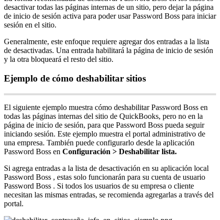
desactivar
todas
las
p
á
ginas
internas
de
un
sitio
,
pero
dejar
la
p
á
gina
de
inicio
de
sesi
ó
n
activa
para
poder
usar
Password
Boss
para
iniciar
sesi
ó
n
en
el
sitio
.
Generalmente
,
este
enfoque
requiere
agregar
dos
entradas
a
la
lista
de
desactivadas
.
Una
entrada
habilitar
á
la
p
á
gina
de
inicio
de
sesi
ó
n
y
la
otra
bloquear
á
el
resto
del
sitio
.
Ejemplo
de
c
ó
mo
deshabilitar
sitios
El
siguiente
ejemplo
muestra
c
ó
mo
deshabilitar
Password
Boss
en
todas
las
p
á
ginas
internas
del
sitio
de
QuickBooks
,
pero
no
en
la
p
á
gina
de
inicio
de
sesi
ó
n
,
para
que
Password
Boss
pueda
seguir
iniciando
sesi
ó
n
.
Este
ejemplo
muestra
el
portal
administrativo
de
una
empresa
.
Tambi
é
n
puede
configurarlo
desde
la
aplicaci
ó
n
Password
Boss
en
Configuraci
ó
n
>
Deshabilitar
lista
.
Si
agrega
entradas
a
la
lista
de
desactivaci
ó
n
en
su
aplicaci
ó
n
local
Password
Boss
,
estas
solo
funcionar
á
n
para
su
cuenta
de
usuario
Password
Boss
.
Si
todos
los
usuarios
de
su
empresa
o
cliente
necesitan
las
mismas
entradas
,
se
recomienda
agregarlas
a
trav
é
s
del
portal
.