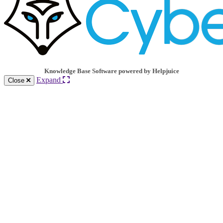
Knowledge Base Software powered by Helpjuice
Expand
Close