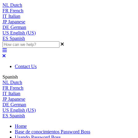
NL
Dutch
FR
French
IT
Italian
JP
Japanese
DE
German
US
English (US)
ES
Spanish
Contact Us
Spanish
NL
Dutch
FR
French
IT
Italian
JP
Japanese
DE
German
US
English (US)
ES
Spanish
Home
Base de conocimientos Password Boss
Usando Password Boss