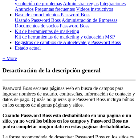
y solución de problemas
Administrar reglas
Integraciones
Anuncios
Preguntas frecuentes
Videos instructivos
Base de conocimientos Password Boss
Usando Password Boss
Administración de Empresas
Documentos de socios Password Boss
Kit de herramientas de marketing
Kit de herramientas de marketing y educación MSP
Registros de cambios de Autoelevate y Password Boss
Estado actual
+ More
Desactivaci
ó
n
de
la
descripci
ó
n
general
Password
Boss
escanea
p
á
ginas
web
en
busca
de
campos
para
ingresar
nombres
de
usuario
,
contrase
ñ
as
,
informaci
ó
n
de
contacto
y
datos
de
pago
.
Quiz
á
s
no
quieras
que
Password
Boss
incluya
b
ú
hos
en
los
campos
de
algunas
p
á
ginas
y
sitios
.
Cuando
Password
Boss
est
á
deshabilitado
en
una
p
á
gina
o
un
sitio
,
ya
no
ver
á
los
b
ú
hos
en
los
campos
y
Password
Boss
no
podr
á
completar
ning
ú
n
dato
en
estas
p
á
ginas
deshabilitadas
.
La
forma
recomendada
de
desactivar
Password
Boss
en
los
sitios
es