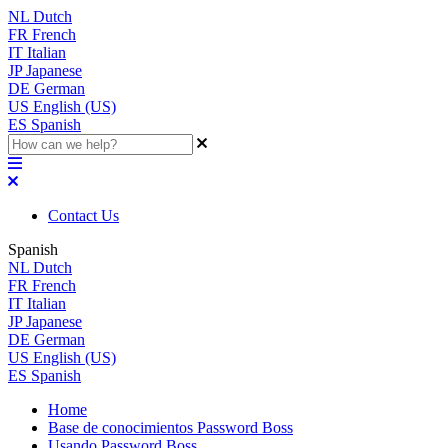
NL
Dutch
FR
French
IT
Italian
JP
Japanese
DE
German
US
English (US)
ES
Spanish
Contact Us
Spanish
NL
Dutch
FR
French
IT
Italian
JP
Japanese
DE
German
US
English (US)
ES
Spanish
Home
Base de conocimientos Password Boss
Usando Password Boss