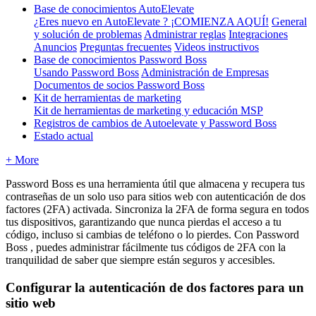
Base de conocimientos AutoElevate
¿Eres nuevo en AutoElevate ? ¡COMIENZA AQUÍ!
General
y solución de problemas
Administrar reglas
Integraciones
Anuncios
Preguntas frecuentes
Videos instructivos
Base de conocimientos Password Boss
Usando Password Boss
Administración de Empresas
Documentos de socios Password Boss
Kit de herramientas de marketing
Kit de herramientas de marketing y educación MSP
Registros de cambios de Autoelevate y Password Boss
Estado actual
+ More
Password
Boss
es
una
herramienta
ú
til
que
almacena
y
recupera
tus
contrase
ñ
as
de
un
solo
uso
para
sitios
web
con
autenticaci
ó
n
de
dos
factores
(
2FA
)
activada
.
Sincroniza
la
2FA
de
forma
segura
en
todos
tus
dispositivos
,
garantizando
que
nunca
pierdas
el
acceso
a
tu
c
ó
digo
,
incluso
si
cambias
de
tel
é
fono
o
lo
pierdes
.
Con
Password
Boss
,
puedes
administrar
f
á
cilmente
tus
c
ó
digos
de
2FA
con
la
tranquilidad
de
saber
que
siempre
est
á
n
seguros
y
accesibles
.
Configurar
la
autenticaci
ó
n
de
dos
factores
para
un
sitio
web