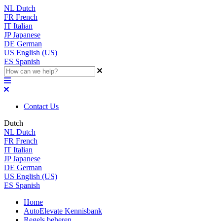
NL
Dutch
FR
French
IT
Italian
JP
Japanese
DE
German
US
English (US)
ES
Spanish
Contact Us
Dutch
NL
Dutch
FR
French
IT
Italian
JP
Japanese
DE
German
US
English (US)
ES
Spanish
Home
AutoElevate Kennisbank
Regels beheren