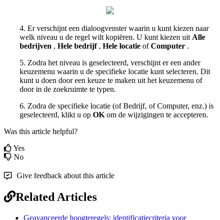
4
.
Er
verschijnt
een
dialoogvenster
waarin
u
kunt
kiezen
naar
welk
niveau
u
de
regel
wilt
kopi
ë
ren
.
U
kunt
kiezen
uit
Alle
bedrijven
,
Hele
bedrijf
,
Hele
locatie
of
Computer
.
5
.
Zodra
het
niveau
is
geselecteerd
,
verschijnt
er
een
ander
keuzemenu
waarin
u
de
specifieke
locatie
kunt
selecteren
.
Dit
kunt
u
doen
door
een
keuze
te
maken
uit
het
keuzemenu
of
door
in
de
zoekruimte
te
typen
.
6
.
Zodra
de
specifieke
locatie
(
of
Bedrijf
,
of
Computer
,
enz
.
)
is
geselecteerd
,
klikt
u
op
OK
om
de
wijzigingen
te
accepteren
.
Was this article helpful?
Yes
No
Give feedback about this article
Related Articles
Geavanceerde hoogteregels: identificatiecriteria voor