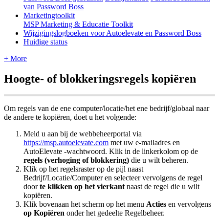
van Password Boss
Marketingtoolkit
MSP Marketing & Educatie Toolkit
Wijzigingslogboeken voor Autoelevate en Password Boss
Huidige status
+ More
Hoogte
-
of
blokkeringsregels
kopi
ë
ren
Om
regels
van
de
ene
computer
/
locatie
/
het
ene
bedrijf
/
globaal
naar
de
andere
te
kopi
ë
ren
,
doet
u
het
volgende
:
Meld
u
aan
bij
de
webbeheerportal
via
https
:
/
/
msp
.
autoelevate
.
com
met
uw
e
-
mailadres
en
AutoElevate
-
wachtwoord
.
Klik
in
de
linkerkolom
op
de
regels
(
verhoging
of
blokkering
)
die
u
wilt
beheren
.
Klik
op
het
regelsraster
op
de
pijl
naast
Bedrijf
/
Locatie
/
Computer
en
selecteer
vervolgens
de
regel
door
te
klikken
op
het
vierkant
naast
de
regel
die
u
wilt
kopi
ë
ren
.
Klik
bovenaan
het
scherm
op
het
menu
Acties
en
vervolgens
op
Kopi
ë
ren
onder
het
gedeelte
Regelbeheer
.