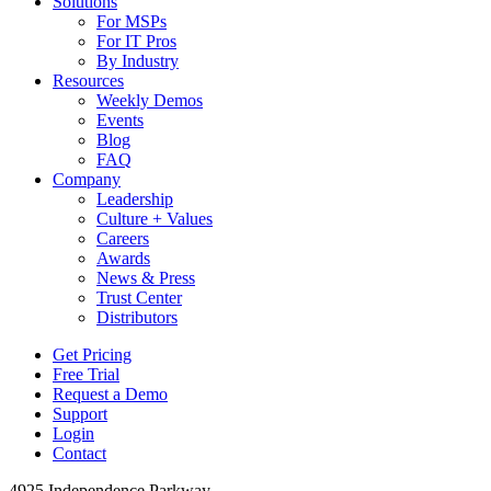
Solutions
For MSPs
For IT Pros
By Industry
Resources
Weekly Demos
Events
Blog
FAQ
Company
Leadership
Culture + Values
Careers
Awards
News & Press
Trust Center
Distributors
Get Pricing
Free Trial
Request a Demo
Support
Login
Contact
4925 Independence Parkway