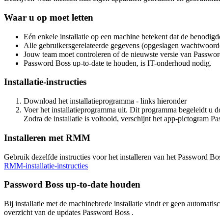
Waar
u
op
moet
letten
E
é
n
enkele
installatie
op
een
machine
betekent
dat
de
benodigd
Alle
gebruikersgerelateerde
gegevens
(
opgeslagen
wachtwoord
Jouw
team
moet
controleren
of
de
nieuwste
versie
van
Passwor
Password
Boss
up
-
to
-
date
te
houden
,
is
IT
-
onderhoud
nodig
.
Installatie
-
instructies
Download
het
installatieprogramma
-
links
hieronder
Voer
het
installatieprogramma
uit
.
Dit
programma
begeleidt
u
d
Zodra
de
installatie
is
voltooid
,
verschijnt
het
app
-
pictogram
Pa
Installeren
met
RMM
Gebruik
dezelfde
instructies
voor
het
installeren
van
het
Password
Bo
RMM
-
installatie
-
instructies
Password
Boss
up
-
to
-
date
houden
Bij
installatie
met
de
machinebrede
installatie
vindt
er
geen
automatis
overzicht
van
de
updates
Password
Boss
.