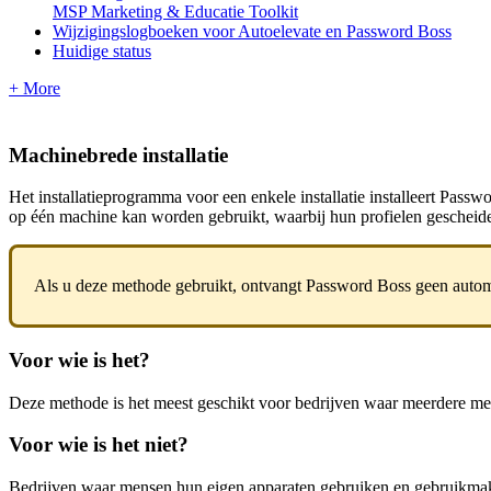
MSP Marketing & Educatie Toolkit
Wijzigingslogboeken voor Autoelevate en Password Boss
Huidige status
+ More
Machinebrede
installatie
Het
installatieprogramma
voor
een
enkele
installatie
installeert
Passwo
op
é
é
n
machine
kan
worden
gebruikt
,
waarbij
hun
profielen
gescheid
Als
u
deze
methode
gebruikt
,
ontvangt
Password
Boss
geen
autom
Voor
wie
is
het
?
Deze
methode
is
het
meest
geschikt
voor
bedrijven
waar
meerdere
me
Voor
wie
is
het
niet
?
Bedrijven
waar
mensen
hun
eigen
apparaten
gebruiken
en
gebruikma