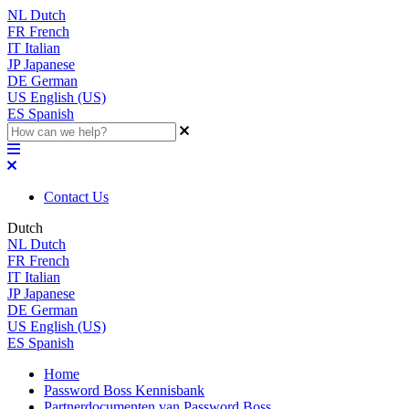
NL
Dutch
FR
French
IT
Italian
JP
Japanese
DE
German
US
English (US)
ES
Spanish
Contact Us
Dutch
NL
Dutch
FR
French
IT
Italian
JP
Japanese
DE
German
US
English (US)
ES
Spanish
Home
Password Boss Kennisbank
Partnerdocumenten van Password Boss