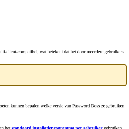
lti
-
client
-
compatibel
,
wat
betekent
dat
het
door
meerdere
gebruikers
oeten
kunnen
bepalen
welke
versie
van
Password
Boss
ze
gebruiken
.
en
het
standaard
installatieprogramma
per
gebruiker
gebruiken
.