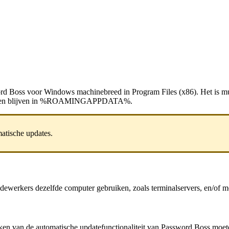
rd
Boss
voor
Windows
machinebreed
in
Program
Files
(
x86
)
.
Het
is
mu
en
blijven
in
%
ROAMINGAPPDATA
%
.
atische
updates
.
dewerkers
dezelfde
computer
gebruiken
,
zoals
terminalservers
,
en
/
of
m
ken
van
de
automatische
updatefunctionaliteit
van
Password
Boss
moet