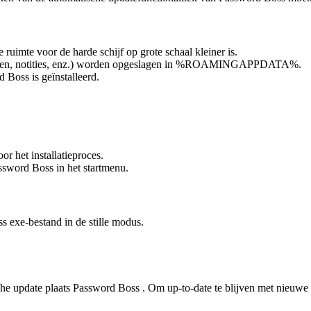
e
ruimte
voor
de
harde
schijf
op
grote
schaal
kleiner
is
.
en
,
notities
,
enz
.
)
worden
opgeslagen
in
%
ROAMINGAPPDATA
%
.
d
Boss
is
ge
ï
nstalleerd
.
oor
het
installatieproces
.
ssword
Boss
in
het
startmenu
.
ss
exe
-
bestand
in
de
stille
modus
.
che
update
plaats
Password
Boss
.
Om
up
-
to
-
date
te
blijven
met
nieuwe