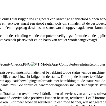
t
VirusTotal
krijgen
uw
engineers
een
krachtige
analysetool
binnen
han
s
en
-
services
,
naast
een
groot
aantal
tools
om
signalen
uit
de
bestudeer
s
in
é
é
n
oogopslag
de
status
en
status
van
de
opgevraagde
items
kunne
cht
in
de
scheiding
van
de
computerbeveiligingsinformatie
en
de
applic
het
verzoek
plaatsvindt
en
op
basis
van
wat
er
wordt
aangevraagd
.
asisbeveiligingsinformatie
met
betrekking
tot
de
status
van
de
machine
.
delijk
visueel
inzicht
krijgen
in
de
status
.
Door
op
de
banner
te
klikken
,
van
applicatiebeveiligingsinformatie
met
betrekking
tot
de
status
van
de
aantal
mislukte
controles
,
waardoor
engineers
snel
en
duidelijk
de
stat
g
.
usTotal
samen
over
hoeveel
fabrikanten
of
services
van
antivirussoftwa
kant
of
-
service
false
positives
kunnen
bestaan
,
resulteren
1
of
2
bronne
oeken
.
3
of
meer
bronnen
resulteren
in
een
rode
banner
,
wat
aangeeft
da