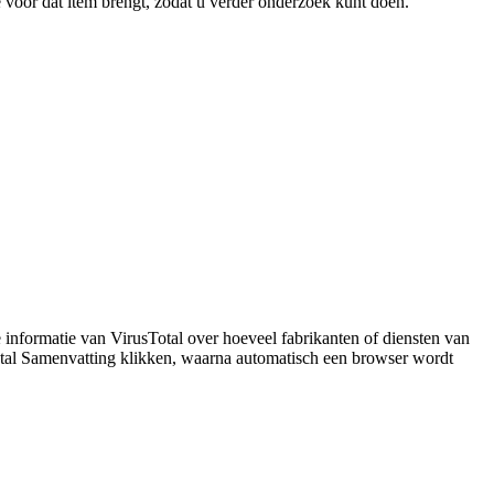
e
voor
dat
item
brengt
,
zodat
u
verder
onderzoek
kunt
doen
.
e
informatie
van
VirusTotal
over
hoeveel
fabrikanten
of
diensten
van
tal
Samenvatting
klikken
,
waarna
automatisch
een
browser
wordt