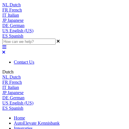
NL
Dutch
FR
French
IT
Italian
JP
Japanese
DE
German
US
English (US)
ES
Spanish
Contact Us
Dutch
NL
Dutch
FR
French
IT
Italian
JP
Japanese
DE
German
US
English (US)
ES
Spanish
Home
AutoElevate Kennisbank
Integraties