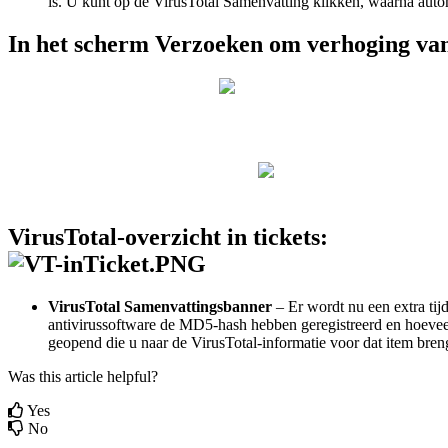
is
.
U
kunt
op
de
VirusTotal
Samenvatting
klikken
,
waarna
auto
In
het
scherm
Verzoeken
om
verhoging
va
VirusTotal
-
overzicht
in
tickets
:
VirusTotal
Samenvattingsbanner
–
Er
wordt
nu
een
extra
tij
antivirussoftware
de
MD5
-
hash
hebben
geregistreerd
en
hoevee
geopend
die
u
naar
de
VirusTotal
-
informatie
voor
dat
item
bren
Was this article helpful?
Yes
No