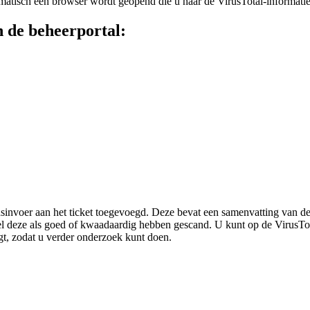
matisch
een
browser
wordt
geopend
die
u
naar
de
VirusTotal
-
informati
n
de
beheerportal
:
dsinvoer
aan
het
ticket
toegevoegd
.
Deze
bevat
een
samenvatting
van
d
l
deze
als
goed
of
kwaadaardig
hebben
gescand
.
U
kunt
op
de
VirusTo
gt
,
zodat
u
verder
onderzoek
kunt
doen
.