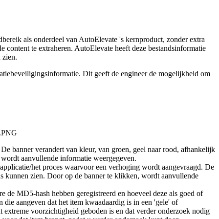
dbereik
als
onderdeel
van
AutoElevate
'
s
kernproduct
,
zonder
extra
de
content
te
extraheren
.
AutoElevate
heeft
deze
bestandsinformatie
n
zien
.
atiebeveiligingsinformatie
.
Dit
geeft
de
engineer
de
mogelijkheid
om
De
banner
verandert
van
kleur
,
van
groen
,
geel
naar
rood
,
afhankelijk
wordt
aanvullende
informatie
weergegeven
.
applicatie
/
het
proces
waarvoor
een
verhoging
wordt
aangevraagd
.
De
us
kunnen
zien
.
Door
op
de
banner
te
klikken
,
wordt
aanvullende
re
de
MD5
-
hash
hebben
geregistreerd
en
hoeveel
deze
als
goed
of
n
die
aangeven
dat
het
item
kwaadaardig
is
in
een
'
gele
'
of
t
extreme
voorzichtigheid
geboden
is
en
dat
verder
onderzoek
nodig