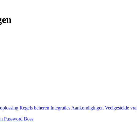
gen
oplossing
Regels beheren
Integraties
Aankondigingen
Veelgestelde vr
an Password Boss