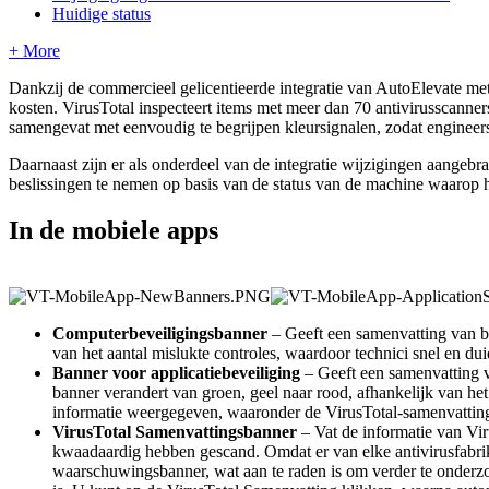
Huidige status
+ More
Dankzij
de
commercieel
gelicentieerde
integratie
van
AutoElevate
me
kosten
.
VirusTotal
inspecteert
items
met
meer
dan
70
antivirusscanner
samengevat
met
eenvoudig
te
begrijpen
kleursignalen
,
zodat
engineer
Daarnaast
zijn
er
als
onderdeel
van
de
integratie
wijzigingen
aangebra
beslissingen
te
nemen
op
basis
van
de
status
van
de
machine
waarop
In
de
mobiele
apps
Computerbeveiligingsbanner
–
Geeft
een
samenvatting
van
b
van
het
aantal
mislukte
controles
,
waardoor
technici
snel
en
dui
Banner
voor
applicatiebeveiliging
–
Geeft
een
samenvatting
banner
verandert
van
groen
,
geel
naar
rood
,
afhankelijk
van
het
informatie
weergegeven
,
waaronder
de
VirusTotal
-
samenvattin
VirusTotal
Samenvattingsbanner
–
Vat
de
informatie
van
Vir
kwaadaardig
hebben
gescand
.
Omdat
er
van
elke
antivirusfabri
waarschuwingsbanner
,
wat
aan
te
raden
is
om
verder
te
onderz