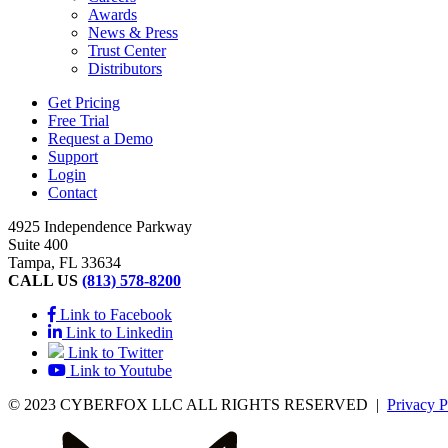
Awards
News & Press
Trust Center
Distributors
Get Pricing
Free Trial
Request a Demo
Support
Login
Contact
4925 Independence Parkway
Suite 400
Tampa, FL 33634
CALL US
(813) 578-8200
Link to Facebook
Link to Linkedin
Link to Twitter
Link to Youtube
© 2023 CYBERFOX LLC ALL RIGHTS RESERVED
|
Privacy P