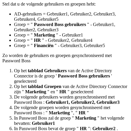
Stel
dat
u
de
volgende
gebruikers
en
groepen
hebt
:
AD
-
gebruikers
=
Gebruiker1
,
Gebruiker2
,
Gebruiker3
,
Gebruiker4
,
Gebruiker5
Groep
=
"
Password
Boss
gebruikers
"
-
Gebruiker1
,
Gebruiker2
,
Gebruiker3
Groep
=
"
Marketing
"
-
Gebruiker1
Groep
=
"
HR
"
-
Gebruiker2
,
Gebruiker4
Groep
=
"
Financi
ë
n
"
-
Gebruiker3
,
Gebruiker5
Zo
worden
de
gebruikers
en
groepen
gesynchroniseerd
met
Password
Boss
Op
het
tabblad
Gebruikers
van
de
Active
Directory
Connector
is
de
groep
'
Password
Boss
gebruikers
'
geselecteerd
Op
het
tabblad
Groepen
van
de
Active
Directory
Connector
zijn
"
Marketing
"
en
"
HR
"
geselecteerd
De
volgende
gebruikers
worden
gesynchroniseerd
met
Password
Boss
:
Gebruiker1
,
Gebruiker2
,
Gebruiker3
De
volgende
groepen
worden
gesynchroniseerd
met
Password
Boss
:
"
Marketing
"
,
"
HR
"
In
Password
Boss
zal
de
groep
"
Marketing
"
het
volgende
bevatten
:
Gebruiker1
In
Password
Boss
bevat
de
groep
"
HR
"
:
Gebruiker2
.