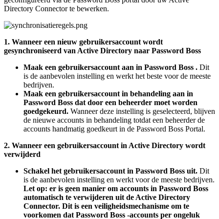
Directory
Connector
te
bewerken
.
1
.
Wanneer
een
nieuw
gebruikersaccount
wordt
gesynchroniseerd
van
Active
Directory
naar
Password
Boss
Maak
een
gebruikersaccount
aan
in
Password
Boss
.
Dit
is
de
aanbevolen
instelling
en
werkt
het
beste
voor
de
meeste
bedrijven
.
Maak
een
gebruikersaccount
in
behandeling
aan
in
Password
Boss
dat
door
een
beheerder
moet
worden
goedgekeurd
.
Wanneer
deze
instelling
is
geselecteerd
,
blijven
de
nieuwe
accounts
in
behandeling
totdat
een
beheerder
de
accounts
handmatig
goedkeurt
in
de
Password
Boss
Portal
.
2
.
Wanneer
een
gebruikersaccount
in
Active
Directory
wordt
verwijderd
Schakel
het
gebruikersaccount
in
Password
Boss
uit
.
Dit
is
de
aanbevolen
instelling
en
werkt
voor
de
meeste
bedrijven
.
Let
op
:
er
is
geen
manier
om
accounts
in
Password
Boss
automatisch
te
verwijderen
uit
de
Active
Directory
Connector
.
Dit
is
een
veiligheidsmechanisme
om
te
voorkomen
dat
Password
Boss
-
accounts
per
ongeluk