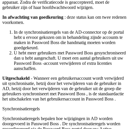
apparaat
.
Zodra
de
verificatiecode
is
geaccepteerd
,
moet
de
gebruiker
zijn
of
haar
hoofdwachtwoord
wijzigen
.
In
afwachting
van
goedkeuring
:
deze
status
kan
om
twee
redenen
voorkomen
.
In
de
synchronisatieregels
van
de
AD
-
connector
op
de
portal
hebt
u
ervoor
gekozen
om
in
behandeling
zijnde
accounts
te
maken
in
Password
Boss
die
handmatig
moeten
worden
goedgekeurd
.
U
hebt
meer
gebruikers
met
Password
Boss
gesynchroniseerd
dan
u
hebt
aangeschaft
.
U
moet
een
aantal
gebruikers
uit
uw
Password
Boss
-
account
verwijderen
of
extra
licenties
aanschaffen
.
Uitgeschakeld
-
Wanneer
een
gebruikersaccount
wordt
verwijderd
uit
synchronisatie
,
hetzij
door
het
verwijderen
van
de
gebruiker
in
AD
,
hetzij
door
het
verwijderen
van
de
gebruiker
uit
de
groep
die
gebruikers
synchroniseert
met
Password
Boss
,
is
de
standaardactie
het
uitschakelen
van
het
gebruikersaccount
in
Password
Boss
.
Synchronisatieregels
Synchronisatieregels
bepalen
hoe
wijzigingen
in
AD
worden
doorgevoerd
in
Password
Boss
.
De
synchronisatieregels
worden
geconfigureerd
via
de
Password
Boss
portal
door
uw
Active