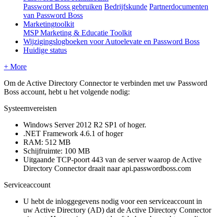
Password Boss gebruiken
Bedrijfskunde
Partnerdocumenten
van Password Boss
Marketingtoolkit
MSP Marketing & Educatie Toolkit
Wijzigingslogboeken voor Autoelevate en Password Boss
Huidige status
+ More
Om
de
Active
Directory
Connector
te
verbinden
met
uw
Password
Boss
account
,
hebt
u
het
volgende
nodig
:
Systeemvereisten
Windows
Server
2012
R2
SP1
of
hoger
.
.
NET
Framework
4
.
6
.
1
of
hoger
RAM
:
512
MB
Schijfruimte
:
100
MB
Uitgaande
TCP
-
poort
443
van
de
server
waarop
de
Active
Directory
Connector
draait
naar
api
.
passwordboss
.
com
Serviceaccount
U
hebt
de
inloggegevens
nodig
voor
een
serviceaccount
in
uw
Active
Directory
(
AD
)
dat
de
Active
Directory
Connector