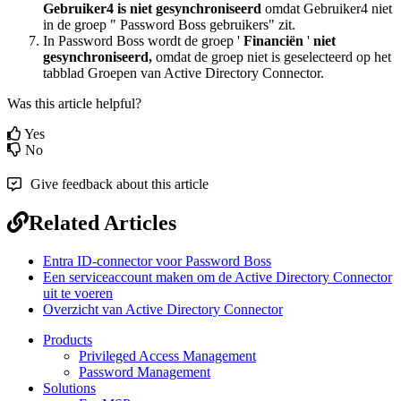
Gebruiker4
is
niet
gesynchroniseerd
omdat
Gebruiker4
niet
in
de
groep
"
Password
Boss
gebruikers
"
zit
.
In
Password
Boss
wordt
de
groep
'
Financi
ë
n
'
niet
gesynchroniseerd
,
omdat
de
groep
niet
is
geselecteerd
op
het
tabblad
Groepen
van
Active
Directory
Connector
.
Was this article helpful?
Yes
No
Give feedback about this article
Related Articles
Entra ID-connector voor Password Boss
Een serviceaccount maken om de Active Directory Connector
uit te voeren
Overzicht van Active Directory Connector
Products
Privileged Access Management
Password Management
Solutions