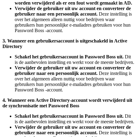
worden
verwijderd
als
er
een
fout
wordt
gemaakt
in
AD
.
Verwijder
de
gebruiker
uit
uw
account
en
converteer
de
gebruiker
naar
een
persoonlijk
account
.
Deze
instelling
is
over
het
algemeen
alleen
nuttig
voor
bedrijven
waar
gebruikers
hun
persoonlijke
e
-
mailadres
gebruiken
voor
hun
Password
Boss
-
account
.
3
.
Wanneer
een
gebruikersaccount
is
uitgeschakeld
in
Active
Directory
Schakel
het
gebruikersaccount
in
Password
Boss
uit
.
Dit
is
de
aanbevolen
instelling
en
werkt
voor
de
meeste
bedrijven
.
Verwijder
de
gebruiker
uit
uw
account
en
converteer
de
gebruiker
naar
een
persoonlijk
account
.
Deze
instelling
is
over
het
algemeen
alleen
nuttig
voor
bedrijven
waar
gebruikers
hun
persoonlijke
e
-
mailadres
gebruiken
voor
hun
Password
Boss
-
account
.
4
.
Wanneer
een
Active
Directory
-
account
wordt
verwijderd
uit
de
synchronisatie
met
Password
Boss
Schakel
het
gebruikersaccount
in
Password
Boss
uit
.
Dit
is
de
aanbevolen
instelling
en
werkt
voor
de
meeste
bedrijven
.
Verwijder
de
gebruiker
uit
uw
account
en
converteer
de
gebruiker
naar
een
persoonlijk
account
.
Deze
instelling
is