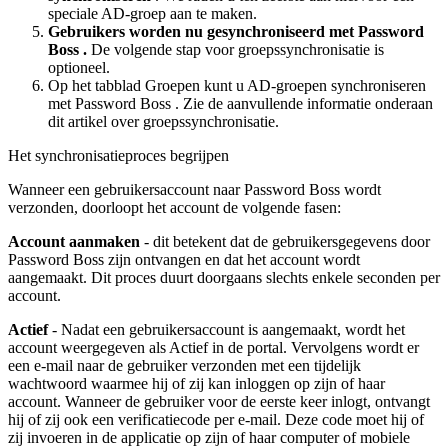
speciale
AD
-
groep
aan
te
maken
.
Gebruikers
worden
nu
gesynchroniseerd
met
Password
Boss
.
De
volgende
stap
voor
groepssynchronisatie
is
optioneel
.
Op
het
tabblad
Groepen
kunt
u
AD
-
groepen
synchroniseren
met
Password
Boss
.
Zie
de
aanvullende
informatie
onderaan
dit
artikel
over
groepssynchronisatie
.
Het
synchronisatieproces
begrijpen
Wanneer
een
gebruikersaccount
naar
Password
Boss
wordt
verzonden
,
doorloopt
het
account
de
volgende
fasen
:
Account
aanmaken
-
dit
betekent
dat
de
gebruikersgegevens
door
Password
Boss
zijn
ontvangen
en
dat
het
account
wordt
aangemaakt
.
Dit
proces
duurt
doorgaans
slechts
enkele
seconden
per
account
.
Actief
-
Nadat
een
gebruikersaccount
is
aangemaakt
,
wordt
het
account
weergegeven
als
Actief
in
de
portal
.
Vervolgens
wordt
er
een
e
-
mail
naar
de
gebruiker
verzonden
met
een
tijdelijk
wachtwoord
waarmee
hij
of
zij
kan
inloggen
op
zijn
of
haar
account
.
Wanneer
de
gebruiker
voor
de
eerste
keer
inlogt
,
ontvangt
hij
of
zij
ook
een
verificatiecode
per
e
-
mail
.
Deze
code
moet
hij
of
zij
invoeren
in
de
applicatie
op
zijn
of
haar
computer
of
mobiele