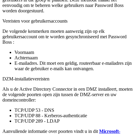
eenvoudig
om
te
beheren
welke
gebruikers
naar
Password
Boss
worden
doorgestuurd
.
Vereisten
voor
gebruikersaccounts
De
volgende
kenmerken
moeten
aanwezig
zijn
op
elk
gebruikersaccount
om
te
worden
gesynchroniseerd
met
Password
Boss
:
Voornaam
Achternaam
E
-
mailadres
.
Dit
moet
een
geldig
,
routeerbaar
e
-
mailadres
zijn
waar
de
gebruiker
e
-
mails
kan
ontvangen
.
DZM
-
installatievereisten
Als
u
de
Active
Directory
Connector
in
een
DMZ
installeert
,
moeten
de
volgende
poorten
open
zijn
tussen
de
DMZ
-
server
en
uw
domeincontroller
:
TCP
/
UDP
53
-
DNS
TCP
/
UDP
88
-
Kerberos
-
authenticatie
TCP
/
UDP
289
-
LDAP
Aanvullende
informatie
over
poorten
vindt
u
in
dit
Microsoft
-