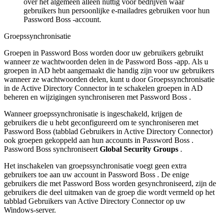
over
het
algemeen
alleen
nuttig
voor
bedrijven
waar
gebruikers
hun
persoonlijke
e
-
mailadres
gebruiken
voor
hun
Password
Boss
-
account
.
Groepssynchronisatie
Groepen
in
Password
Boss
worden
door
uw
gebruikers
gebruikt
wanneer
ze
wachtwoorden
delen
in
de
Password
Boss
-
app
.
Als
u
groepen
in
AD
hebt
aangemaakt
die
handig
zijn
voor
uw
gebruikers
wanneer
ze
wachtwoorden
delen
,
kunt
u
door
Groepssynchronisatie
in
de
Active
Directory
Connector
in
te
schakelen
groepen
in
AD
beheren
en
wijzigingen
synchroniseren
met
Password
Boss
.
Wanneer
groepssynchronisatie
is
ingeschakeld
,
krijgen
de
gebruikers
die
u
hebt
geconfigureerd
om
te
synchroniseren
met
Password
Boss
(
tabblad
Gebruikers
in
Active
Directory
Connector
)
ook
groepen
gekoppeld
aan
hun
accounts
in
Password
Boss
.
Password
Boss
synchroniseert
Global
Security
Groups
.
Het
inschakelen
van
groepssynchronisatie
voegt
geen
extra
gebruikers
toe
aan
uw
account
in
Password
Boss
.
De
enige
gebruikers
die
met
Password
Boss
worden
gesynchroniseerd
,
zijn
de
gebruikers
die
deel
uitmaken
van
de
groep
die
wordt
vermeld
op
het
tabblad
Gebruikers
van
Active
Directory
Connector
op
uw
Windows
-
server
.