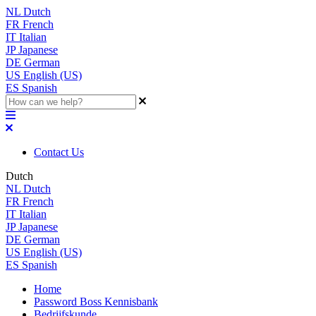
NL
Dutch
FR
French
IT
Italian
JP
Japanese
DE
German
US
English (US)
ES
Spanish
Contact Us
Dutch
NL
Dutch
FR
French
IT
Italian
JP
Japanese
DE
German
US
English (US)
ES
Spanish
Home
Password Boss Kennisbank
Bedrijfskunde