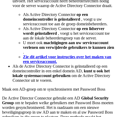
uitvoert
.
Het
serviceaccount
heeft
beheerdersrechten
nodig
voor
de
server
waarop
de
Active
Directory
Connector
draait
.
Als
Active
Directory
Connector
op
een
domeincontroller
is
ge
ï
nstalleerd
,
voegt
u
uw
serviceaccount
toe
aan
de
groep
domeinbeheerders
.
Als
Active
Directory
Connector
op
een
lidserver
wordt
ge
ï
nstalleerd
,
voegt
u
het
serviceaccount
toe
aan
de
lokale
beheerdersgroep
van
de
server
.
U
moet
ook
machtigingen
aan
uw
serviceaccount
verlenen
om
verwijderde
gebruikers
te
kunnen
zien
.
Zie
dit
artikel
voor
instructies
over
het
maken
van
een
serviceaccount
.
Als
de
Active
Directory
Connector
is
ge
ï
nstalleerd
op
een
domeincontroller
in
een
enkel
domein
AD
,
kunt
u
ook
het
lokale
systeemaccount
gebruiken
om
de
Active
Directory
Connector
uit
te
voeren
.
Maak
een
AD
-
groep
om
te
synchroniseren
met
Password
Boss
De
Active
Director
Connector
gebruikt
een
AD
Global
Security
Group
om
te
bepalen
welke
gebruikers
met
Password
Boss
moeten
worden
gesynchroniseerd
.
Het
is
raadzaam
om
een
nieuwe
beveiligingsgroep
in
uw
AD
aan
te
maken
en
al
uw
Password
Boss
gebruikers
in
die
groep
te
plaatsen
.
Deze
methode
maakt
het