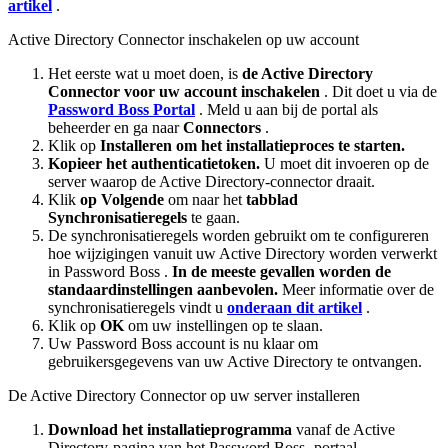
artikel
.
Active
Directory
Connector
inschakelen
op
uw
account
Het
eerste
wat
u
moet
doen
,
is
de
Active
Directory
Connector
voor
uw
account
inschakelen
.
Dit
doet
u
via
de
Password
Boss
Portal
.
Meld
u
aan
bij
de
portal
als
beheerder
en
ga
naar
Connectors
.
Klik
op
Installeren
om
het
installatieproces
te
starten
.
Kopieer
het
authenticatietoken
.
U
moet
dit
invoeren
op
de
server
waarop
de
Active
Directory
-
connector
draait
.
Klik
op
Volgende
om
naar
het
tabblad
Synchronisatieregels
te
gaan
.
De
synchronisatieregels
worden
gebruikt
om
te
configureren
hoe
wijzigingen
vanuit
uw
Active
Directory
worden
verwerkt
in
Password
Boss
.
In
de
meeste
gevallen
worden
de
standaardinstellingen
aanbevolen
.
Meer
informatie
over
de
synchronisatieregels
vindt
u
onderaan
dit
artikel
.
Klik
op
OK
om
uw
instellingen
op
te
slaan
.
Uw
Password
Boss
account
is
nu
klaar
om
gebruikersgegevens
van
uw
Active
Directory
te
ontvangen
.
De
Active
Directory
Connector
op
uw
server
installeren
Download
het
installatieprogramma
vanaf
de
Active
Directory
-
pagina
van
het
Password
Boss
-
portaal
.