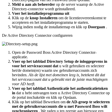
Meld
u
aan
als
beheerder
op
de
server
waarop
de
Active
Directory
-
connector
wordt
ge
ï
nstalleerd
.
Voer
het
installatieprogramma
uit
Klik
op
de
knop
Installeren
om
de
licentieovereenkomst
te
accepteren
en
het
installatieprogramma
te
starten
.
Wijzig
indien
nodig
de
installatiemap
en
klik
op
Doorgaan
.
De
Active
Directory
Connector
configureren
Open
de
Password
Boss
Active
Directory
Connector
-
applicatie
.
Voer
op
het
tabblad
Directory
Setup
de
inloggegevens
in
voor
het
serviceaccount
dat
u
wilt
gebruiken
en
selecteer
het
/
de
domein
(
en
)
waarin
uw
gebruikersaccounts
zich
bevinden
.
Als
de
lijst
met
domeinen
leeg
is
,
betekent
dit
dat
het
serviceaccount
dat
u
gebruikt
niet
de
juiste
machtigingen
voor
AD
heeft
.
Voer
op
het
tabblad
Authenticatie
het
authenticatietoken
in
dat
u
hebt
ontvangen
toen
u
Active
Directory
Connector
op
de
portal
inschakelde
en
klik
op
Opslaan
.
Klik
op
het
tabblad
Bewerken
om
de
AD
-
groep
te
selecteren
met
de
gebruikersaccounts
die
u
met
Password
Boss
wilt
synchroniseren
.
We
raden
u
ten
zeerste
aan
hiervoor
een