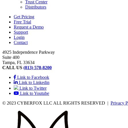
Trust Center
Distributors
Get Pricing
Free Trial
Request a Demo
Support
Login
Contact
4925 Independence Parkway
Suite 400
Tampa, FL 33634
CALL US
(813) 578-8200
Link to Facebook
Link to Linkedin
Link to Twitter
Link to Youtube
© 2023 CYBERFOX LLC ALL RIGHTS RESERVED
|
Privacy P