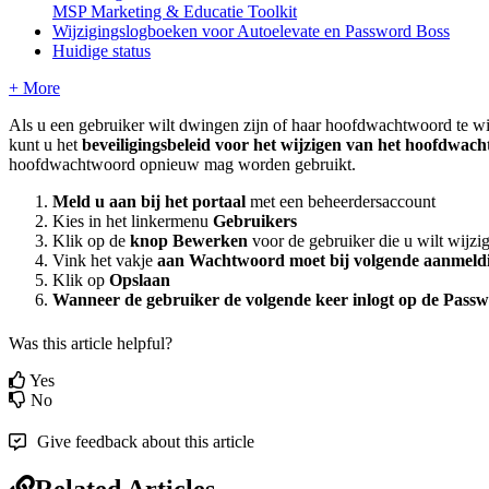
MSP Marketing & Educatie Toolkit
Wijzigingslogboeken voor Autoelevate en Password Boss
Huidige status
+ More
Als
u
een
gebruiker
wilt
dwingen
zijn
of
haar
hoofdwachtwoord
te
wi
kunt
u
het
beveiligingsbeleid
voor
het
wijzigen
van
het
hoofdwach
hoofdwachtwoord
opnieuw
mag
worden
gebruikt
.
Meld
u
aan
bij
het
portaal
met
een
beheerdersaccount
Kies
in
het
linkermenu
Gebruikers
Klik
op
de
knop
Bewerken
voor
de
gebruiker
die
u
wilt
wijzi
Vink
het
vakje
aan
Wachtwoord
moet
bij
volgende
aanmeld
Klik
op
Opslaan
Wanneer
de
gebruiker
de
volgende
keer
inlogt
op
de
Passw
Was this article helpful?
Yes
No
Give feedback about this article
Related Articles