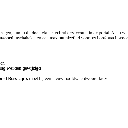
jzigen
,
kunt
u
dit
doen
via
het
gebruikersaccount
in
de
portal
.
Als
u
wil
twoord
inschakelen
en
een
maximumleeftijd
voor
het
hoofdwachtwoo
gen
ing
worden
gewijzigd
ord
Boss
-
app
,
moet
hij
een
nieuw
hoofdwachtwoord
kiezen
.