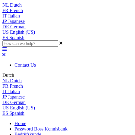
NL
Dutch
FR
French
IT
Italian
JP
Japanese
DE
German
US
English (US)
ES
Spanish
Contact Us
Dutch
NL
Dutch
FR
French
IT
Italian
JP
Japanese
DE
German
US
English (US)
ES
Spanish
Home
Password Boss Kennisbank
Bedrijfskunde