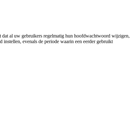
t
dat
al
uw
gebruikers
regelmatig
hun
hoofdwachtwoord
wijzigen
,
rd
instellen
,
evenals
de
periode
waarin
een
eerder
gebruikt