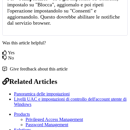
impostalo
su
"
Blocca
"
,
aggiornalo
e
poi
ripeti
l
'
operazione
impostandolo
su
"
Consenti
"
e
aggiornandolo
.
Questo
dovrebbe
abilitare
le
notifiche
dal
servizio
browser
.
Was this article helpful?
Yes
No
Give feedback about this article
Related Articles
Panoramica delle impostazioni
Livelli UAC e impostazioni di controllo dell'account utente di
Windows
Products
Privileged Access Management
Password Management
Solutions