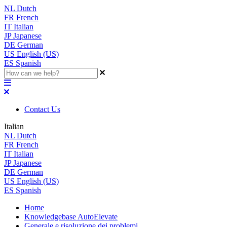
NL
Dutch
FR
French
IT
Italian
JP
Japanese
DE
German
US
English (US)
ES
Spanish
Contact Us
Italian
NL
Dutch
FR
French
IT
Italian
JP
Japanese
DE
German
US
English (US)
ES
Spanish
Home
Knowledgebase AutoElevate
Generale e risoluzione dei problemi