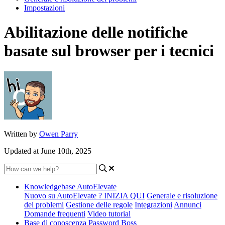
Impostazioni
Abilitazione delle notifiche
basate sul browser per i tecnici
Written by
Owen Parry
Updated at June 10th, 2025
Knowledgebase AutoElevate
Nuovo su AutoElevate ? INIZIA QUI
Generale e risoluzione
dei problemi
Gestione delle regole
Integrazioni
Annunci
Domande frequenti
Video tutorial
Base di conoscenza Password Boss