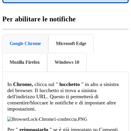
Per
abilitare
le
notifiche
Google Chrome
Microsoft Edge
Mozilla Firefox
Windows 10
In
Chrome
,
clicca
sul
"
lucchetto
"
in
alto
a
sinistra
del
browser
.
Il
lucchetto
si
trova
a
sinistra
dell
'
indirizzo
URL
.
Questo
ti
permetter
à
di
consentire
/
bloccare
le
notifiche
e
di
impostare
altre
impostazioni
.
Per
"
reimpostarlo
"
se
è
gi
à
impostato
su
Consenti
,