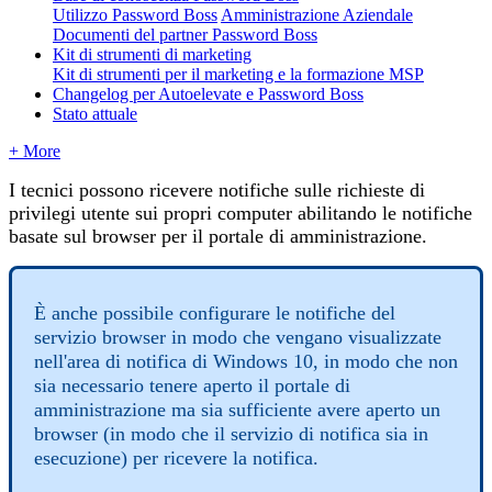
Utilizzo Password Boss
Amministrazione Aziendale
Documenti del partner Password Boss
Kit di strumenti di marketing
Kit di strumenti per il marketing e la formazione MSP
Changelog per Autoelevate e Password Boss
Stato attuale
+ More
I
tecnici
possono
ricevere
notifiche
sulle
richieste
di
privilegi
utente
sui
propri
computer
abilitando
le
notifiche
basate
sul
browser
per
il
portale
di
amministrazione
.
È
anche
possibile
configurare
le
notifiche
del
servizio
browser
in
modo
che
vengano
visualizzate
nell
'
area
di
notifica
di
Windows
10
,
in
modo
che
non
sia
necessario
tenere
aperto
il
portale
di
amministrazione
ma
sia
sufficiente
avere
aperto
un
browser
(
in
modo
che
il
servizio
di
notifica
sia
in
esecuzione
)
per
ricevere
la
notifica
.