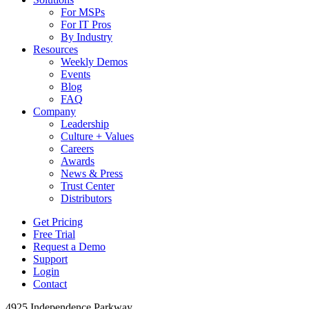
For MSPs
For IT Pros
By Industry
Resources
Weekly Demos
Events
Blog
FAQ
Company
Leadership
Culture + Values
Careers
Awards
News & Press
Trust Center
Distributors
Get Pricing
Free Trial
Request a Demo
Support
Login
Contact
4925 Independence Parkway