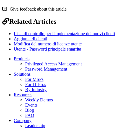
Give feedback about this article
Related Articles
Lista di controllo per l'implementazione dei nuovi clienti
Aggiunta di clienti
Modifica del numero di licenze utente
Utente - Password principale smarrita
Products
Privileged Access Management
Password Management
Solutions
For MSPs
For IT Pros
By Industry
Resources
Weekly Demos
Events
Blog
FAQ
Company
Leadership