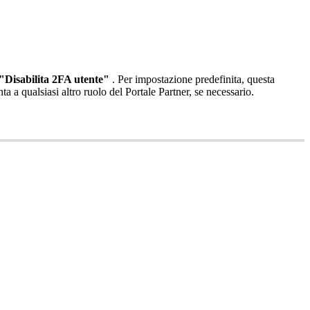
"
Disabilita
2FA
utente
"
.
Per
impostazione
predefinita
,
questa
nta
a
qualsiasi
altro
ruolo
del
Portale
Partner
,
se
necessario
.