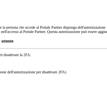
e
la
persona
che
accede
al
Portale
Partner
disponga
dell
'
autorizzazione
nell
'
accesso
al
Portale
Partner
.
Questa
autorizzazione
pu
ò
essere
aggiu
n
utente
ri
disattivare
la
2FA
.
pone
dell
'
autorizzazione
per
disattivare
2FA
)