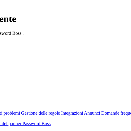
ente
ssword Boss .
ei problemi
Gestione delle regole
Integrazioni
Annunci
Domande freque
 del partner Password Boss