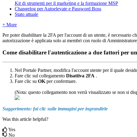
Kit di strumenti per il marketing e la formazione MSP
Changelog per Autoelevate e Password Boss
Stato attuale
+ More
Per
poter
disabilitare
la
2FA
per
l
'
account
di
un
utente
,
è
necessario
ch
autorizzazione
è
applicata
solo
ai
membri
con
ruolo
di
Amministratore
Come
disabilitare
l
'
autenticazione
a
due
fattori
per
u
Nel
Portale
Partner
,
modifica
l
'
account
utente
per
il
quale
deside
Fare
clic
sul
collegamento
Disattiva
2FA
.
Fare
clic
su
OK
per
confermare
.
(
Nota
:
questo
collegamento
non
verr
à
visualizzato
se
non
si
dis
Suggerimento
:
fai
clic
sulle
immagini
per
ingrandirle
Was this article helpful?
Yes
No