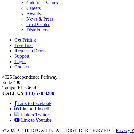
Culture + Values
Careers
Awards
News & Press
Trust Center
Distributors
Get Pricing
Free Trial
Request a Demo
Support
Login
Contact
4925 Independence Parkway
Suite 400
Tampa, FL 33634
CALL US
(813) 578-8200
Link to Facebook
Link to Linkedin
Link to Twitter
Link to Youtube
© 2023 CYBERFOX LLC ALL RIGHTS RESERVED
|
Privacy P