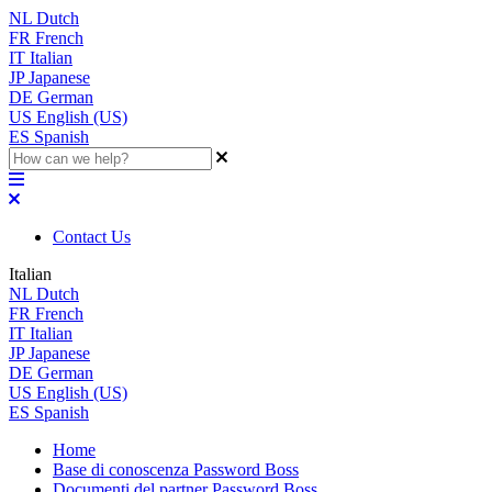
NL
Dutch
FR
French
IT
Italian
JP
Japanese
DE
German
US
English (US)
ES
Spanish
Contact Us
Italian
NL
Dutch
FR
French
IT
Italian
JP
Japanese
DE
German
US
English (US)
ES
Spanish
Home
Base di conoscenza Password Boss
Documenti del partner Password Boss