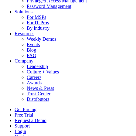
Privileged Access Management
Password Management
Solutions
For MSPs
For IT Pros
By Industry
Resources
Weekly Demos
Events
Blog
FAQ
Company
Leadership
Culture + Values
Careers
Awards
News & Press
Trust Center
Distributors
Get Pricing
Free Trial
Request a Demo
Support
Login