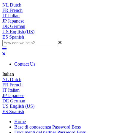
NL
Dutch
FR
French
IT
Italian
JP
Japanese
DE
German
US
English (US)
ES
Spanish
Contact Us
Italian
NL
Dutch
FR
French
IT
Italian
JP
Japanese
DE
German
US
English (US)
ES
Spanish
Home
Base di conoscenza Password Boss
Documenti del partner Password Boss