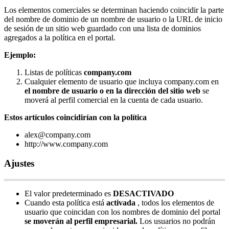
Los
elementos
comerciales
se
determinan
haciendo
coincidir
la
parte
del
nombre
de
dominio
de
un
nombre
de
usuario
o
la
URL
de
inicio
de
sesi
ó
n
de
un
sitio
web
guardado
con
una
lista
de
dominios
agregados
a
la
pol
í
tica
en
el
portal
.
Ejemplo
:
Listas
de
pol
í
ticas
company
.
com
Cualquier
elemento
de
usuario
que
incluya
company
.
com
en
el
nombre
de
usuario
o
en
la
direcci
ó
n
del
sitio
web
se
mover
á
al
perfil
comercial
en
la
cuenta
de
cada
usuario
.
Estos
art
í
culos
coincidir
í
an
con
la
pol
í
tica
alex
@
company
.
com
http
:
/
/
www
.
company
.
com
Ajustes
El
valor
predeterminado
es
DESACTIVADO
Cuando
esta
pol
í
tica
est
á
activada
,
todos
los
elementos
de
usuario
que
coincidan
con
los
nombres
de
dominio
del
portal
se
mover
á
n
al
perfil
empresarial
.
Los
usuarios
no
podr
á
n