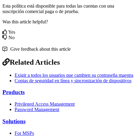
Esta
pol
í
tica
est
á
disponible
para
todas
las
cuentas
con
una
suscripci
ó
n
comercial
paga
o
de
prueba
.
Was this article helpful?
Yes
No
Give feedback about this article
Related Articles
Exigir a todos los usuarios que cambien su contraseña maestra
Copias de seguridad en línea y sincronización de dispositivos
Products
Privileged Access Management
Password Management
Solutions
For MSPs