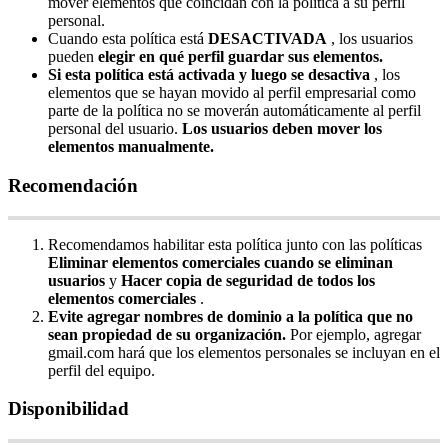
mover
elementos
que
coincidan
con
la
pol
í
tica
a
su
perfil
personal
.
Cuando
esta
pol
í
tica
est
á
DESACTIVADA
,
los
usuarios
pueden
elegir
en
qu
é
perfil
guardar
sus
elementos
.
Si
esta
pol
í
tica
est
á
activada
y
luego
se
desactiva
,
los
elementos
que
se
hayan
movido
al
perfil
empresarial
como
parte
de
la
pol
í
tica
no
se
mover
á
n
autom
á
ticamente
al
perfil
personal
del
usuario
.
Los
usuarios
deben
mover
los
elementos
manualmente
.
Recomendaci
ó
n
Recomendamos
habilitar
esta
pol
í
tica
junto
con
las
pol
í
ticas
Eliminar
elementos
comerciales
cuando
se
eliminan
usuarios
y
Hacer
copia
de
seguridad
de
todos
los
elementos
comerciales
.
Evite
agregar
nombres
de
dominio
a
la
pol
í
tica
que
no
sean
propiedad
de
su
organizaci
ó
n
.
Por
ejemplo
,
agregar
gmail
.
com
har
á
que
los
elementos
personales
se
incluyan
en
el
perfil
del
equipo
.
Disponibilidad