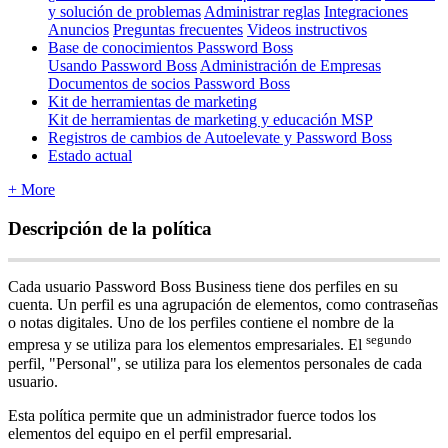
y solución de problemas
Administrar reglas
Integraciones
Anuncios
Preguntas frecuentes
Videos instructivos
Base de conocimientos Password Boss
Usando Password Boss
Administración de Empresas
Documentos de socios Password Boss
Kit de herramientas de marketing
Kit de herramientas de marketing y educación MSP
Registros de cambios de Autoelevate y Password Boss
Estado actual
+ More
Descripci
ó
n
de
la
pol
í
tica
Cada
usuario
Password
Boss
Business
tiene
dos
perfiles
en
su
cuenta
.
Un
perfil
es
una
agrupaci
ó
n
de
elementos
,
como
contrase
ñ
as
o
notas
digitales
.
Uno
de
los
perfiles
contiene
el
nombre
de
la
segundo
empresa
y
se
utiliza
para
los
elementos
empresariales
.
El
perfil
,
"
Personal
"
,
se
utiliza
para
los
elementos
personales
de
cada
usuario
.
Esta
pol
í
tica
permite
que
un
administrador
fuerce
todos
los
elementos
del
equipo
en
el
perfil
empresarial
.