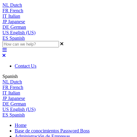
NL
Dutch
FR
French
IT
Italian
JP
Japanese
DE
German
US
English (US)
ES
Spanish
Contact Us
Spanish
NL
Dutch
FR
French
IT
Italian
JP
Japanese
DE
German
US
English (US)
ES
Spanish
Home
Base de conocimientos Password Boss
Administración de Empresas