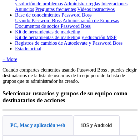
y solución de problemas
Administrar reglas
Integraciones
Anuncios
Preguntas frecuentes
Videos instructivos
Base de conocimientos Password Boss
Usando Password Boss
Administración de Empresas
Documentos de socios Password Boss
Kit de herramientas de marketing
Kit de herramientas de marketing y educación MSP
Registros de cambios de Autoelevate y Password Boss
Estado actual
+ More
Cuando
compartes
elementos
usando
Password
Boss
,
puedes
elegir
destinatarios
de
la
lista
de
usuarios
de
tu
equipo
o
de
la
lista
de
grupos
que
tu
administrador
ha
creado
.
Seleccionar
usuarios
y
grupos
de
su
equipo
como
destinatarios
de
acciones
PC, Mac y aplicación web
iOS y Android