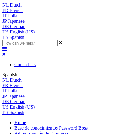
NL
Dutch
FR
French
IT
Italian
JP
Japanese
DE
German
US
English (US)
ES
Spanish
Contact Us
Spanish
NL
Dutch
FR
French
IT
Italian
JP
Japanese
DE
German
US
English (US)
ES
Spanish
Home
Base de conocimientos Password Boss
Administración de Empresas