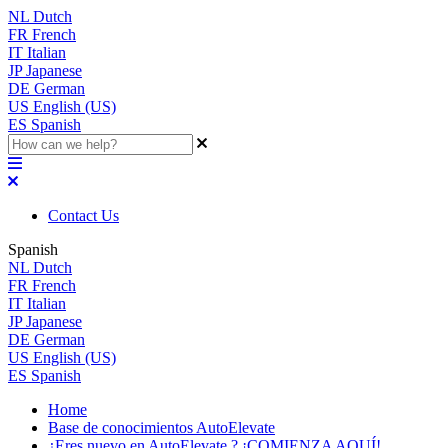
NL
Dutch
FR
French
IT
Italian
JP
Japanese
DE
German
US
English (US)
ES
Spanish
Contact Us
Spanish
NL
Dutch
FR
French
IT
Italian
JP
Japanese
DE
German
US
English (US)
ES
Spanish
Home
Base de conocimientos AutoElevate
¿Eres nuevo en AutoElevate ? ¡COMIENZA AQUÍ!