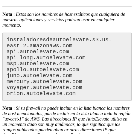
Nota
:
Estos
son
los
nombres
de
host
est
á
ticos
que
cualquiera
de
nuestras
aplicaciones
y
servicios
podr
í
an
usar
en
cualquier
momento
.
instaladoresdeautoelevate
.
s3
.
us
-
east
-
2
.
amazonaws
.
com
api
.
autoelevate
.
com
api
-
long
.
autoelevate
.
com
msp
.
autoelevate
.
com
apollo
.
autoelevate
.
com
juno
.
autoelevate
.
com
mercury
.
autoelevate
.
com
voyager
.
autoelevate
.
com
orion
.
autoelevate
.
com
Nota
:
Si
su
firewall
no
puede
incluir
en
la
lista
blanca
los
nombres
de
host
mencionados
,
puede
incluir
en
la
lista
blanca
toda
la
regi
ó
n
"
us
-
east
-
1
"
de
AWS
.
Las
direcciones
IP
que
AutoElevate
utiliza
en
un
momento
dado
son
muy
din
á
micas
,
lo
que
significa
que
los
rangos
publicados
pueden
abarcar
otras
direcciones
IP
que