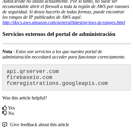
AutoElevate
no
utiliza
actualmente
.
Por
lo
tanto
,
no
suele
ser
recomendable
abrir
el
firewall
a
toda
la
regi
ó
n
de
AWS
por
razones
de
seguridad
.
Si
desea
hacerlo
de
todas
formas
,
puede
encontrar
los
rangos
de
IP
publicados
de
AWS
aqu
í
:
http
:
/
/
docs
.
aws
.
amazon
.
com
/
general
/
latest
/
gr
/
aws
-
ip
-
ranges
.
html
Servicios
externos
del
portal
de
administraci
ó
n
Nota
:
Estos
son
servicios
a
los
que
nuestro
portal
de
administraci
ó
n
necesitar
á
acceder
para
funcionar
correctamente
.
api
.
qrserver
.
com
firebaseio
.
com
fcmregistrations
.
googleapis
.
com
Was this article helpful?
Yes
No
Give feedback about this article