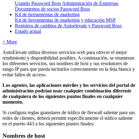
Usando Password Boss
Administración de Empresas
Documentos de socios Password Boss
Kit de herramientas de marketing
Kit de herramientas de marketing y educación MSP
Registros de cambios de Autoelevate y Password Boss
Estado actual
+ More
AutoElevate
utiliza
diversos
servicios
web
para
ofrecer
el
mejor
rendimiento
y
disponibilidad
posibles
.
A
continuaci
ó
n
,
se
enumeran
los
diferentes
servicios
,
sus
nombres
de
host
y
sus
resolutores
de
rango
IP
para
que
pueda
incluirlos
correctamente
en
la
lista
blanca
y
evitar
fallos
de
acceso
.
Los
agentes
,
las
aplicaciones
m
ó
viles
y
los
servicios
del
portal
de
administraci
ó
n
podr
í
an
usar
cualquier
combinaci
ó
n
diferente
de
cualquiera
de
los
siguientes
puntos
finales
en
cualquier
momento
.
Si
configura
reglas
granulares
de
tr
á
fico
de
firewall
saliente
para
sus
redes
de
clientes
,
deber
á
permitir
espec
í
ficamente
el
tr
á
fico
saliente
en
el
puerto
443
a
los
siguientes
puntos
finales
:
Nombres
de
host