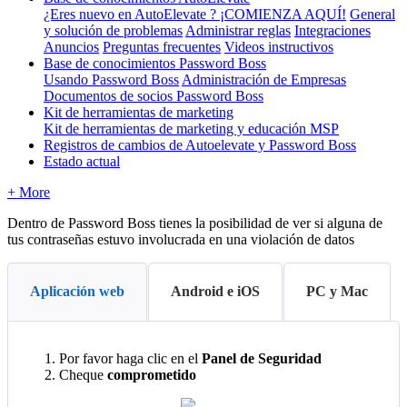
¿Eres nuevo en AutoElevate ? ¡COMIENZA AQUÍ!
General
y solución de problemas
Administrar reglas
Integraciones
Anuncios
Preguntas frecuentes
Videos instructivos
Base de conocimientos Password Boss
Usando Password Boss
Administración de Empresas
Documentos de socios Password Boss
Kit de herramientas de marketing
Kit de herramientas de marketing y educación MSP
Registros de cambios de Autoelevate y Password Boss
Estado actual
+ More
Dentro
de
Password
Boss
tienes
la
posibilidad
de
ver
si
alguna
de
tus
contrase
ñ
as
estuvo
involucrada
en
una
violaci
ó
n
de
datos
Aplicación web
Android e iOS
PC y Mac
Por
favor
haga
clic
en
el
Panel
de
Seguridad
Cheque
comprometido