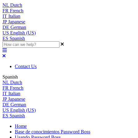
NL
Dutch
FR
French
IT
Italian
JP
Japanese
DE
German
US
English (US)
ES
Spanish
Contact Us
Spanish
NL
Dutch
FR
French
IT
Italian
JP
Japanese
DE
German
US
English (US)
ES
Spanish
Home
Base de conocimientos Password Boss
Usando Password Boss